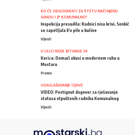
KO ĆE ODGOVARATI ZA ŠTETU NAČINJENU
GRADU I JP KOMUNALNO?
Inspekcija presudila: Radnici nisu krivi, Senkić
se zapetljala k'o pile u kučine
Vijesti
U ULICI RADE BITANGE 34
Korica: Domaći okusi u modernom ruhu u
Mostaru
Promo
USAGLAŠAVANJE IZJAVE
VIDEO: Postignut dogovor za rješavanje
statusa otpuštenih radnika Komunalnog
Vijesti