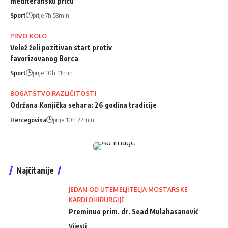
mediteransku priču
Sport
prije 7h 53min
PRVO KOLO
Velež želi pozitivan start protiv
favorizovanog Borca
Sport
prije 10h 11min
BOGATSTVO RAZLIČITOSTI
Održana Konjička sehara: 26 godina tradicije
Hercegovina
prije 10h 22min
Najčitanije
JEDAN OD UTEMELJITELJA MOSTARSKE
KARDIOHIRURGIJE
Preminuo prim. dr. Sead Mulahasanović
Vijesti