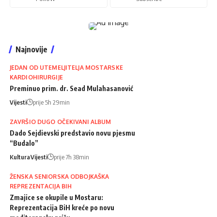
Najnovije
JEDAN OD UTEMELJITELJA MOSTARSKE
KARDIOHIRURGIJE
Preminuo prim. dr. Sead Mulahasanović
Vijesti
prije 5h 29min
ZAVRŠIO DUGO OČEKIVANI ALBUM
Dado Sejdievski predstavio novu pjesmu
“Budalo”
Kultura
Vijesti
prije 7h 38min
ŽENSKA SENIORSKA ODBOJKAŠKA
REPREZENTACIJA BIH
Zmajice se okupile u Mostaru:
Reprezentacija BiH kreće po novu