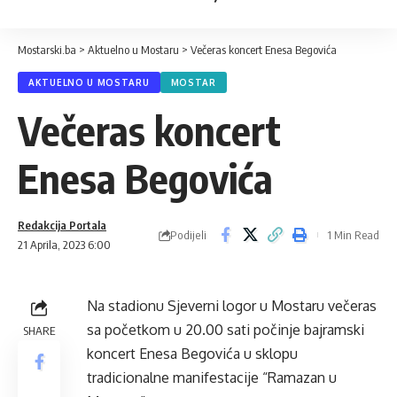
Mostarski.ba
>
Aktuelno u Mostaru
>
Večeras koncert Enesa Begovića
AKTUELNO U MOSTARU
MOSTAR
Večeras koncert
Enesa Begovića
Redakcija Portala
Podijeli
1 Min Read
21 Aprila, 2023 6:00
Na stadionu Sjeverni logor u Mostaru večeras
sa početkom u 20.00 sati počinje bajramski
SHARE
koncert Enesa Begovića u sklopu
tradicionalne manifestacije “Ramazan u