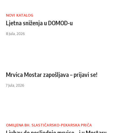
NOVI KATALOG
Ljetna sniženja u DOMOD-u
8 Jula, 2026
Mrvica Mostar zapošljava – prijavi se!
7 Jula, 2026
OMILJENA BH. SLASTIČARSKO-PEKARSKA PRIČA
Ljubav do posljednje mrvice – i u Mostaru