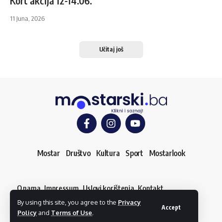
Kort akcija 12-14.06.
11 Juna, 2026
Učitaj još
Mostar
Društvo
Kultura
Sport
Mostarlook
O nama
Impressum
Uslovi korištenja
Kontakt
Dojavi vijest
By using this site, you agree to the
Privacy
© mostarski.ba. Sva prava pridržana
Accept
Policy
and
Terms of Use
.