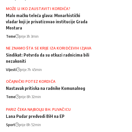
MOŽE LI IKO ZAUSTAVITI KORDIĆA?
Malo mačku teleća glava: Monarhistički
vladar koji je privatizovao institucije Grada
Mostara
Teme
prije 3h 3min
NE ZNAMO ŠTA SE KRIJE IZA KORIDĆEVIH IZJAVA
Sindikat: Potvrda da su otkazi radnicima bili
nezakoniti
Vijesti
prije 7h 45min
OČAJNIČKI POTEZ KORDIĆA
Nastavak pritiska na radnike Komunalnog
Teme
prije 8h 32min
PARIZ ČEKA NAJBOLJU BH. PLIVAČICU
Lana Pudar predvodi BiH na EP
Sport
prije 8h 52min