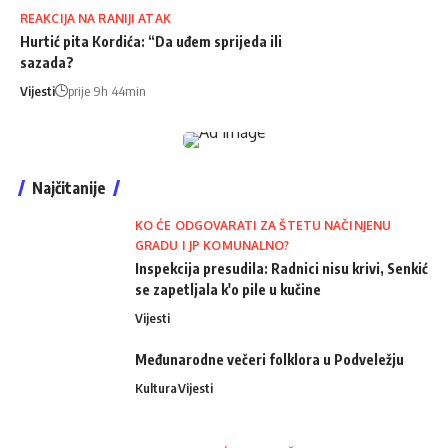
REAKCIJA NA RANIJI ATAK
Hurtić pita Kordića: “Da uđem sprijeda ili
sazada?
Vijesti
prije 9h 44min
Najčitanije
KO ĆE ODGOVARATI ZA ŠTETU NAČINJENU
GRADU I JP KOMUNALNO?
Inspekcija presudila: Radnici nisu krivi, Senkić
se zapetljala k'o pile u kučine
Vijesti
Međunarodne večeri folklora u Podveležju
Kultura
Vijesti