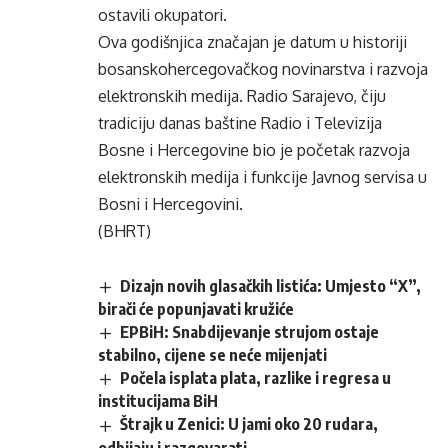
ostavili okupatori.
Ova godišnjica značajan je datum u historiji
bosanskohercegovačkog novinarstva i razvoja
elektronskih medija. Radio Sarajevo, čiju
tradiciju danas baštine Radio i Televizija
Bosne i Hercegovine bio je početak razvoja
elektronskih medija i funkcije Javnog servisa u
Bosni i Hercegovini.
(BHRT)
Dizajn novih glasačkih listića: Umjesto “X”,
birači će popunjavati kružiće
EPBiH: Snabdijevanje strujom ostaje
stabilno, cijene se neće mijenjati
Počela isplata plata, razlike i regresa u
institucijama BiH
Štrajk u Zenici: U jami oko 20 rudara,
odbijaju i razgovarati