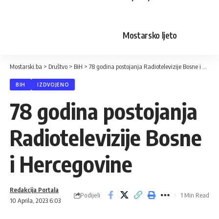
Mostarsko ljeto
Mostarski.ba
>
Društvo
>
BiH
>
78 godina postojanja Radiotelevizije Bosne i Hercegovine
BIH
IZDVOJENO
78 godina postojanja
Radiotelevizije Bosne
i Hercegovine
Redakcija Portala
Podijeli
1 Min Read
10 Aprila, 2023 6:03