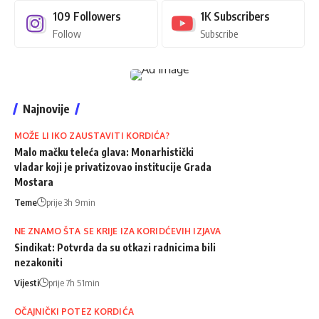
109
Followers
1K
Subscribers
Follow
Subscribe
Najnovije
MOŽE LI IKO ZAUSTAVITI KORDIĆA?
Malo mačku teleća glava: Monarhistički
vladar koji je privatizovao institucije Grada
Mostara
Teme
prije 3h 9min
NE ZNAMO ŠTA SE KRIJE IZA KORIDĆEVIH IZJAVA
Sindikat: Potvrda da su otkazi radnicima bili
nezakoniti
Vijesti
prije 7h 51min
OČAJNIČKI POTEZ KORDIĆA