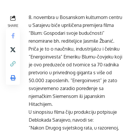
8. novembra u Bosanskom kulturnom centru
u Sarajevu biće upriličena premijera filma
SHARE
“Blum: Gospodari svoje budućnosti”
renomirane bh. rediteljice Jasmile Žbanić.
Priča je to o naučniku, industrijalcu i čelniku
“Energoinvesta” Emeriku Blumu-čovjeku koji
je ovo preduzeće od tvornice sa 70 radnika
pretvorio u privrednog giganta s više od
50.000 zaposlenih. “Energoinvest” je zato
svojevremeno zaradio poređenje sa
njemačkim Siemensom ili japanskim
Hitachijem.
U sinopsisu filma čiju produkciju potpisuje
Deblokada Sarajevo, navodi se:
“Nakon Drugog svjetskog rata, u razorenoj,