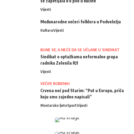
se zapetljala k'o pile u kučine
Vijesti
Međunarodne večeri folklora u Podveležju
Kultura
Vijesti
BUNE SE, A NEĆE DA SE UČLANE U SINDIKAT
Sindikat o optužbama neformalne grupa
radnika Zelenila RJ1
Vijesti
VEČER ROĐENIH
Crvena noć pod Starim: “Put u Evropu, priča
koju smo zajedno napisali”
Mostarsko ljeto
Sport
Vijesti