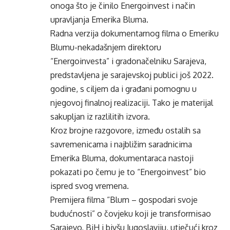
onoga što je činilo Energoinvest i način
upravljanja Emerika Bluma.
Radna verzija dokumentarnog filma o Emeriku
Blumu-nekadašnjem direktoru
“Energoinvesta” i gradonačelniku Sarajeva,
predstavljena je sarajevskoj publici još 2022.
godine, s ciljem da i građani pomognu u
njegovoj finalnoj realizaciji. Tako je materijal
sakupljan iz razlilitih izvora.
Kroz brojne razgovore, između ostalih sa
savremenicama i najbližim saradnicima
Emerika Bluma, dokumentaraca nastoji
pokazati po čemu je to “Energoinvest” bio
ispred svog vremena.
Premijera filma “Blum – gospodari svoje
budućnosti” o čovjeku koji je transformisao
Sarajevo, BiH i bivšu Jugoslaviju, utječući kroz