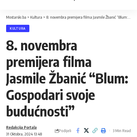
Mostarski.ba
>
Kultura
>
8. novembra premijera filma Jasmile Žbanić “Blum: Gospodari svoje budućnosti”
KULTURA
8. novembra
premijera filma
Jasmile Žbanić “Blum:
Gospodari svoje
budućnosti”
Redakcija Portala
Podijeli
3 Min Read
31 Oktobra, 2024 13:48