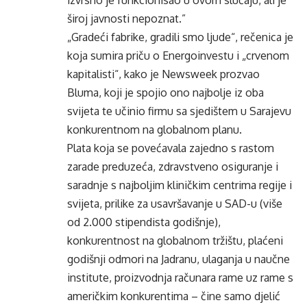
izvrsno je funkcionisao u ovom slučaju, ali je
široj javnosti nepoznat.”
„Gradeći fabrike, gradili smo ljude“, rečenica je
koja sumira priču o Energoinvestu i „crvenom
kapitalisti“, kako je Newsweek prozvao
Bluma, koji je spojio ono najbolje iz oba
svijeta te učinio firmu sa sjedištem u Sarajevu
konkurentnom na globalnom planu.
Plata koja se povećavala zajedno s rastom
zarade preduzeća, zdravstveno osiguranje i
saradnje s najboljim kliničkim centrima regije i
svijeta, prilike za usavršavanje u SAD-u (više
od 2.000 stipendista godišnje),
konkurentnost na globalnom tržištu, plaćeni
godišnji odmori na Jadranu, ulaganja u naučne
institute, proizvodnja računara rame uz rame s
američkim konkurentima – čine samo djelić