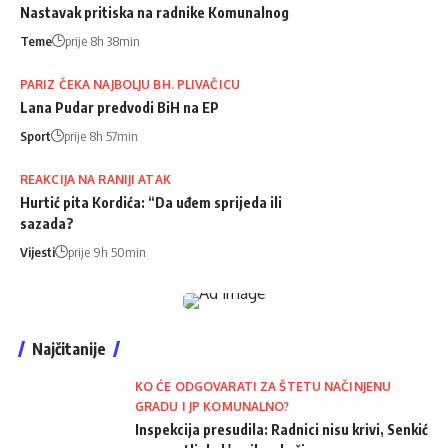
Nastavak pritiska na radnike Komunalnog
Teme
prije 8h 38min
PARIZ ČEKA NAJBOLJU BH. PLIVAČICU
Lana Pudar predvodi BiH na EP
Sport
prije 8h 57min
REAKCIJA NA RANIJI ATAK
Hurtić pita Kordića: “Da uđem sprijeda ili
sazada?
Vijesti
prije 9h 50min
Najčitanije
KO ĆE ODGOVARATI ZA ŠTETU NAČINJENU
GRADU I JP KOMUNALNO?
Inspekcija presudila: Radnici nisu krivi, Senkić