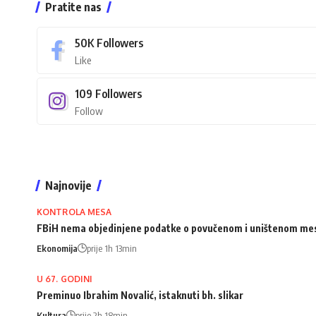
Pratite nas
50K
Followers
Like
109
Followers
Follow
Najnovije
KONTROLA MESA
FBiH nema objedinjene podatke o povučenom i uništenom me
Ekonomija
prije 1h 13min
U 67. GODINI
Preminuo Ibrahim Novalić, istaknuti bh. slikar
Kultura
prije 2h 18min