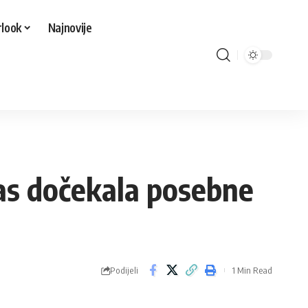
look
Najnovije
nas dočekala posebne
Podijeli
1 Min Read