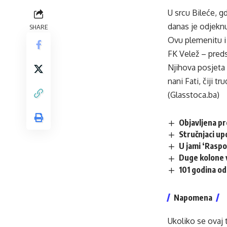
U srcu Bileće, g
danas je odjekn
SHARE
Ovu plemenitu i i
FK Velež – pred
Njihova posjeta 
nani Fati, čiji 
(Glasstoca.ba)
Objavljena p
Stručnjaci up
U jami ‘Raspo
Duge kolone v
101 godina od
Napomena
Ukoliko se ovaj 