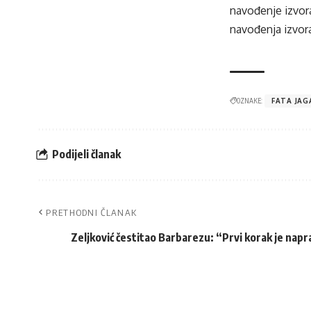
navođenje izvora
navođenja izvora
OZNAKE:
FATA JAG
Podijeli članak
PRETHODNI ČLANAK
Zeljković čestitao Barbarezu: “Prvi korak je napr