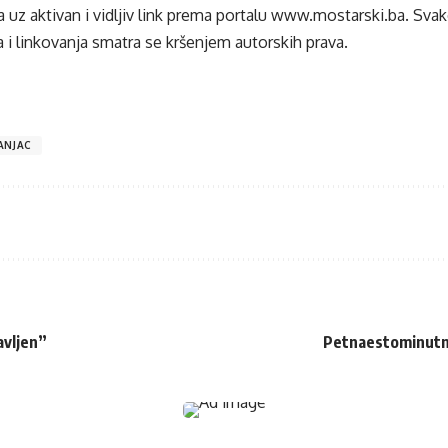
 uz aktivan i vidljiv link prema portalu
www.mostarski.ba
. Sva
 i linkovanja smatra se kršenjem autorskih prava.
ANJAC
avljen”
Petnaestominutn