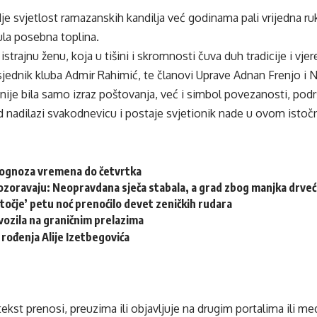
dje svjetlost ramazanskih kandilja već godinama pali vrijedna ru
ula posebna toplina.
strajnu ženu, koja u tišini i skromnosti čuva duh tradicije i vjer
sjednik kluba Admir Rahimić, te članovi Uprave Adnan Frenjo i
nije bila samo izraz poštovanja, već i simbol povezanosti, pod
trud nadilazi svakodnevicu i postaje svjetionik nade u ovom is
rognoza vremena do četvrtka
ozoravaju: Neopravdana sječa stabala, a grad zbog manjka drveća
točje’ petu noć prenoćilo devet zeničkih rudara
ozila na graničnim prelazima
 rođenja Alije Izetbegovića
tekst prenosi, preuzima ili objavljuje na drugim portalima ili m