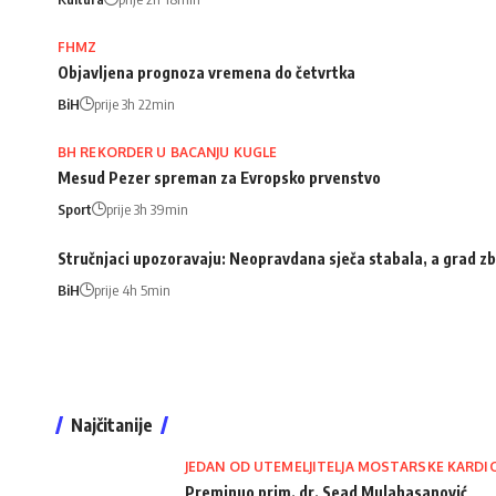
FHMZ
Objavljena prognoza vremena do četvrtka
BiH
prije 3h 22min
BH REKORDER U BACANJU KUGLE
Mesud Pezer spreman za Evropsko prvenstvo
Sport
prije 3h 39min
Stručnjaci upozoravaju: Neopravdana sječa stabala, a grad zb
BiH
prije 4h 5min
Najčitanije
JEDAN OD UTEMELJITELJA MOSTARSKE KARDI
Preminuo prim. dr. Sead Mulahasanović