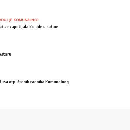
ADU I JP KOMUNALNO?
ić se zapetljala k'o pile u kučine
ostaru
atusa otpuštenih radnika Komunalnog