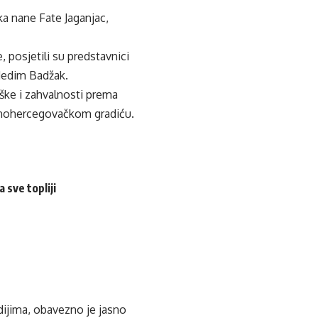
ka nane Fate Jaganjac,
e, posjetili su predstavnici
 Nedim Badžak.
rške i zahvalnosti prema
točnohercegovačkom gradiću.
 sve topliji
edijima, obavezno je jasno