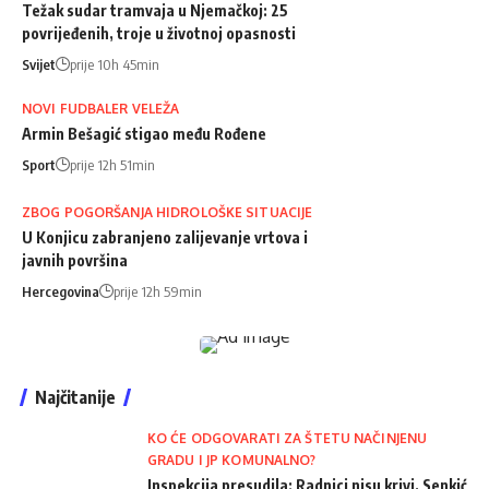
Težak sudar tramvaja u Njemačkoj: 25
povrijeđenih, troje u životnoj opasnosti
Svijet
prije 10h 45min
NOVI FUDBALER VELEŽA
Armin Bešagić stigao među Rođene
Sport
prije 12h 51min
ZBOG POGORŠANJA HIDROLOŠKE SITUACIJE
U Konjicu zabranjeno zalijevanje vrtova i
javnih površina
Hercegovina
prije 12h 59min
Najčitanije
KO ĆE ODGOVARATI ZA ŠTETU NAČINJENU
GRADU I JP KOMUNALNO?
Inspekcija presudila: Radnici nisu krivi, Senkić