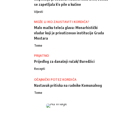
se zapetljala k'o pile u kučine
Vijesti
MOŽE LI IKO ZAUSTAVITI KORDIĆA?
Malo mačku teleća glava: Monarhistički
vladar koji je privatizovao institucije Grada
Mostara
Teme
PRIJATNO
Prijedlog za današnji ručak/ Buredžici
Recepti
OČAJNIČKI POTEZ KORDIĆA
Nastavak pritiska na radnike Komunalnog
Teme