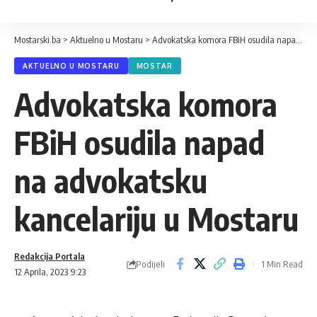
Mostarski.ba
>
Aktuelno u Mostaru
>
Advokatska komora FBiH osudila napad na advokatsku kancelariju u Mostaru
AKTUELNO U MOSTARU
MOSTAR
Advokatska komora
FBiH osudila napad
na advokatsku
kancelariju u Mostaru
Redakcija Portala
Podijeli
1 Min Read
12 Aprila, 2023 9:23