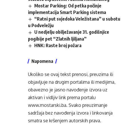
Mostar Parking: Od petka počinje
implementacija Smart Parking sistema
“Ratni put svjedoka Veležistana” u subotu
u Podveležju
U nedjelju obilježavanje 31. godišnjice
pogibije pet “Zlatnih ljiljana”
HNK: Raste broj požara
Napomena
Ukoliko se ovaj tekst prenosi, preuzima ili
objavljuje na drugim portalima ili medijima,
obavezno je jasno navođenje izvora uz
aktivan i vidljiv link prema portalu
www.mostarski.ba
. Svako preuzimanje
sadržaja bez navođenja izvora i linkovanja
smatra se kršenjem autorskih prava.