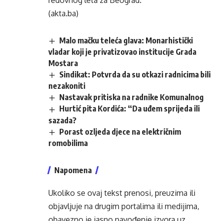
redovnog leta za Beograd.
(akta.ba)
Malo mačku teleća glava: Monarhistički
vladar koji je privatizovao institucije Grada
Mostara
Sindikat: Potvrda da su otkazi radnicima bili
nezakoniti
Nastavak pritiska na radnike Komunalnog
Hurtić pita Kordića: “Da uđem sprijeda ili
sazada?
Porast ozljeda djece na električnim
romobilima
Napomena
Ukoliko se ovaj tekst prenosi, preuzima ili
objavljuje na drugim portalima ili medijima,
obavezno je jasno navođenje izvora uz