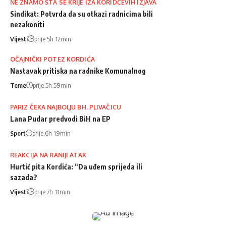
NE ZNAMO ŠTA SE KRIJE IZA KORIDĆEVIH IZJAVA
Sindikat: Potvrda da su otkazi radnicima bili
nezakoniti
Vijesti
prije 5h 12min
OČAJNIČKI POTEZ KORDIĆA
Nastavak pritiska na radnike Komunalnog
Teme
prije 5h 59min
PARIZ ČEKA NAJBOLJU BH. PLIVAČICU
Lana Pudar predvodi BiH na EP
Sport
prije 6h 19min
REAKCIJA NA RANIJI ATAK
Hurtić pita Kordića: “Da uđem sprijeda ili
sazada?
Vijesti
prije 7h 11min