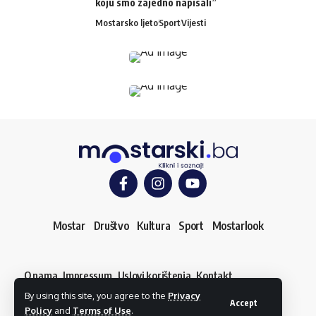
koju smo zajedno napisali”
Mostarsko ljeto
Sport
Vijesti
Mostar
Društvo
Kultura
Sport
Mostarlook
O nama
Impressum
Uslovi korištenja
Kontakt
Dojavi vijest
By using this site, you agree to the
Privacy
© mostarski.ba. Sva prava pridržana
Accept
Policy
and
Terms of Use
.