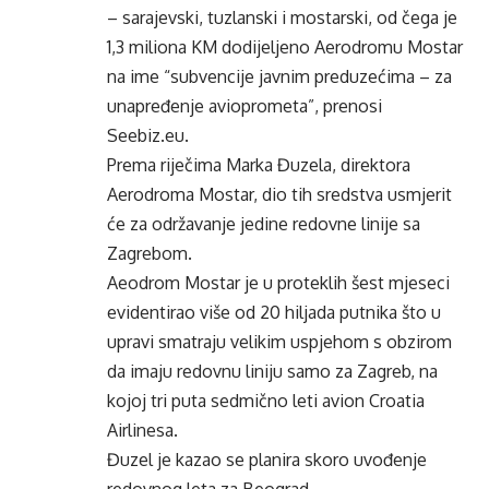
– sarajevski, tuzlanski i mostarski, od čega je
1,3 miliona KM dodijeljeno Aerodromu Mostar
na ime “subvencije javnim preduzećima – za
unapređenje avioprometa”, prenosi
Seebiz.eu.
Prema riječima Marka Đuzela, direktora
Aerodroma Mostar, dio tih sredstva usmjerit
će za održavanje jedine redovne linije sa
Zagrebom.
Aeodrom Mostar je u proteklih šest mjeseci
evidentirao više od 20 hiljada putnika što u
upravi smatraju velikim uspjehom s obzirom
da imaju redovnu liniju samo za Zagreb, na
kojoj tri puta sedmično leti avion Croatia
Airlinesa.
Đuzel je kazao se planira skoro uvođenje