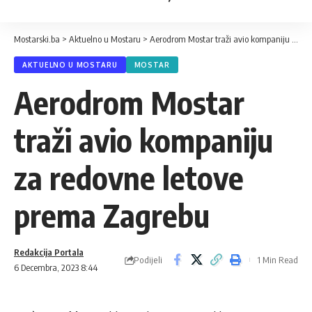
Mostarski.ba
>
Aktuelno u Mostaru
>
Aerodrom Mostar traži avio kompaniju za redovne letove prema Zagrebu
AKTUELNO U MOSTARU
MOSTAR
Aerodrom Mostar
traži avio kompaniju
za redovne letove
prema Zagrebu
Redakcija Portala
Podijeli
1 Min Read
6 Decembra, 2023 8:44