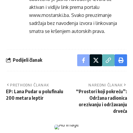
aktivan i vidljiv link prema portalu
www.mostarski.ba
. Svako preuzimanje
sadržaja bez navođenja izvora i linkovanja
smatra se kršenjem autorskih prava.
Podijeli članak
PRETHODNI ČLANAK
NAREDNI ČLANAK
EP: Lana Pudar u polufinalu
“Prostori koji pokreću”:
200 metara leptir
Održana radionica
orezivanju i održavanju
drveća