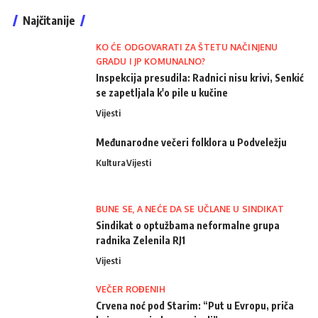
Najčitanije
KO ĆE ODGOVARATI ZA ŠTETU NAČINJENU
GRADU I JP KOMUNALNO?
Inspekcija presudila: Radnici nisu krivi, Senkić
se zapetljala k'o pile u kučine
Vijesti
Međunarodne večeri folklora u Podveležju
Kultura
Vijesti
BUNE SE, A NEĆE DA SE UČLANE U SINDIKAT
Sindikat o optužbama neformalne grupa
radnika Zelenila RJ1
Vijesti
VEČER ROĐENIH
Crvena noć pod Starim: “Put u Evropu, priča