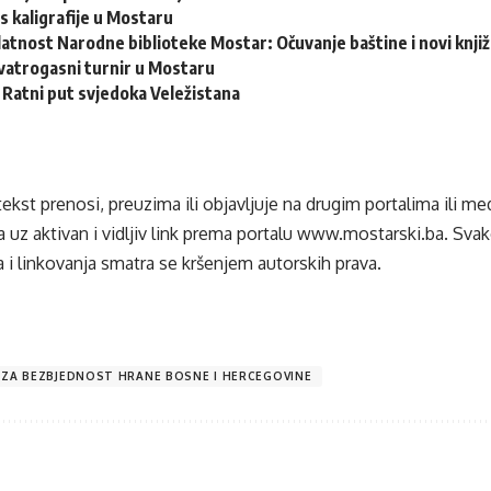
s kaligrafije u Mostaru
latnost Narodne biblioteke Mostar: Očuvanje baštine i novi knjiž
vatrogasni turnir u Mostaru
: Ratni put svjedoka Veležistana
tekst prenosi, preuzima ili objavljuje na drugim portalima ili m
 uz aktivan i vidljiv link prema portalu
www.mostarski.ba
. Sva
 i linkovanja smatra se kršenjem autorskih prava.
 ZA BEZBJEDNOST HRANE BOSNE I HERCEGOVINE