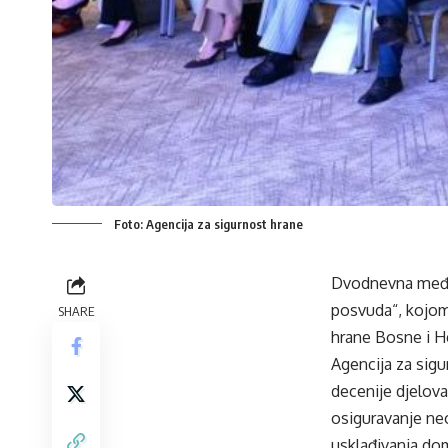
Foto: Agencija za sigurnost hrane
Dvodnevna međun
posvuda“, kojom 
SHARE
hrane Bosne i He
Agencija za sig
decenije djelova
osiguravanje ne
usklađivanja do