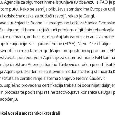
du. Agencija za sigurnost hrane ispunjava tu obavezu, a FAO je
 tom putu. Kako se zemlja približava standardima Evropske unij
 i odskočna daska za budući razvoj“, rekao je Gangi.
ave stručnjaci iz Bosne i Hercegovine i država članica Evropske
ju sigurnosti hrane, uključujući primjenu digitalnih tehnologija 
stike na hranu, vodu i tlo te značaj laboratorijskih analiza hran
ropske agencije za sigurnost hrane (EFSA), Njemačke i Italije.
svrnuti i na rezultate trogodišnjeg pretpristupnog programa E
stvovala posredstvom Agencije za sigurnost hrane BiH kao na
ncije direktoru Agencije Saninu Tankoviću uručen je certifikat 
nja Agencije usklađen sa zahtjevima međunarodnog standarda ISO
Instituta za certificiranje sistema Sarajevo Nedim Čaušević.
o, uspješno provedena certifikacija trebala bi doprinijeti daljn
nih procesa te podizanju razine zadovoljstva korisnika usluga i 
saopćenju.
ikoj Gospi u mostarskoj katedrali