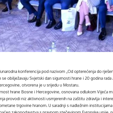
arodna konferencija pod nazivom „Od opterećenja do rješenj
se obilježavaju Svjetski dan sigurnosti hrane i 20 godina rada
rcegovine, otvorena je u srijedu u Mostaru.
urnost hrane Bosne i Hercegovine, osnovana odlukom Vijeća mi
nja provodi niz aktivnosti usmjerenih na zaštitu zdravlja i inter
ometane trgovine hranom. U saradnji s nadležnim institucijam
maćeg zakonodavstva s pravnom stečevinom Evropske unije, pr