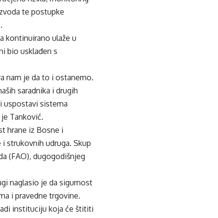
oizvoda te postupke
.
ja kontinuirano ulaže u
ni bio usklađen s
ra nam je da to i ostanemo.
aših saradnika i drugih
ti uspostavi sistema
 je Tanković.
st hrane iz Bosne i
 i strukovnih udruga. Skup
roda (FAO), dugogodišnjeg
gi naglasio je da sigurnost
ema i pravedne trgovine.
 instituciju koja će štititi