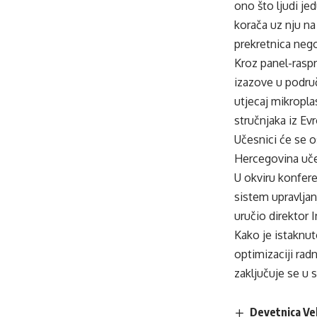
ono što ljudi je
korača uz nju na
prekretnica nego
Kroz panel-raspr
izazove u područ
utjecaj mikropla
stručnjaka iz Ev
Učesnici će se o
Hercegovina uče
U okviru konfere
sistem upravlja
uručio direktor 
Kako je istaknut
optimizaciji rad
zaključuje se u 
Devetnica Vel