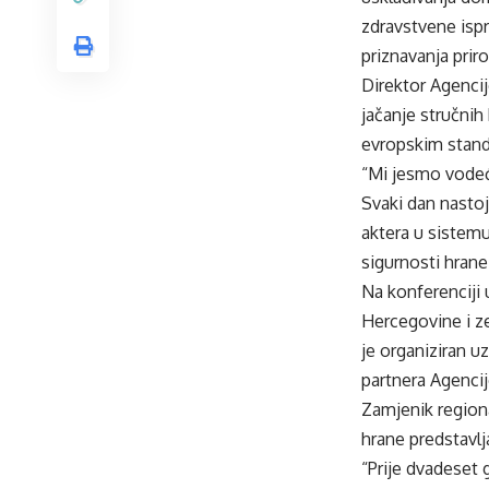
zdravstvene ispr
priznavanja priro
Direktor Agencij
jačanje stručnih
evropskim stand
“Mi jesmo vodeća
Svaki dan nastoj
aktera u sistemu
sigurnosti hrane
Na konferenciji 
Hercegovine i ze
je organiziran u
partnera Agencij
Zamjenik regiona
hrane predstavlj
“Prije dvadeset g