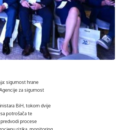
a: sigurnost hrane
 Agencije za sigurnost
nistara BiH, tokom dvije
esa potrošača te
a predvodi procese
ocjenu rizika, monitoring