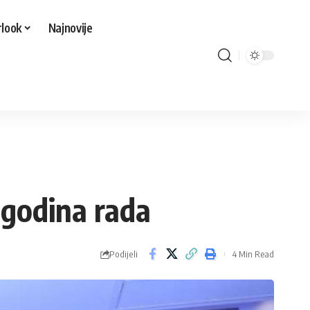
look
Najnovije
 godina rada
Podijeli
4 Min Read