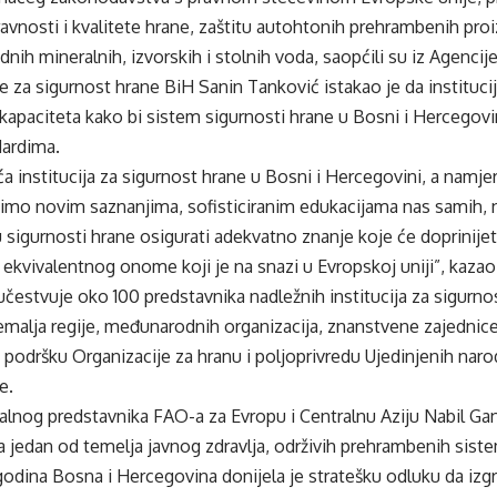
avnosti i kvalitete hrane, zaštitu autohtonih prehrambenih pr
dnih mineralnih, izvorskih i stolnih voda, saopćili su iz Agencije
e za sigurnost hrane BiH Sanin Tanković istakao je da instituci
 kapaciteta kako bi sistem sigurnosti hrane u Bosni i Hercegovi
ardima.
 institucija za sigurnost hrane u Bosni i Hercegovini, a namje
imo novim saznanjima, sofisticiranim edukacijama nas samih, n
 sigurnosti hrane osigurati adekvatno znanje koje će doprinije
 ekvivalentnog onome koji je na snazi u Evropskoj uniji”, kazao
učestvuje oko 100 predstavnika nadležnih institucija za sigurno
malja regije, međunarodnih organizacija, znanstvene zajednice
z podršku Organizacije za hranu i poljoprivredu Ujedinjenih na
e.
lnog predstavnika FAO-a za Evropu i Centralnu Aziju Nabil Gan
a jedan od temelja javnog zdravlja, održivih prehrambenih sist
odina Bosna i Hercegovina donijela je stratešku odluku da izgradi