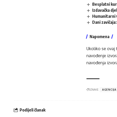
Besplatni kur
Izdavačka dje
Humanitarni 
Dani zavičaja
Napomena
Ukoliko se ovaj 
navođenje izvora
navođenja izvora
OZNAKE:
AGENCIJA
Podijeli članak