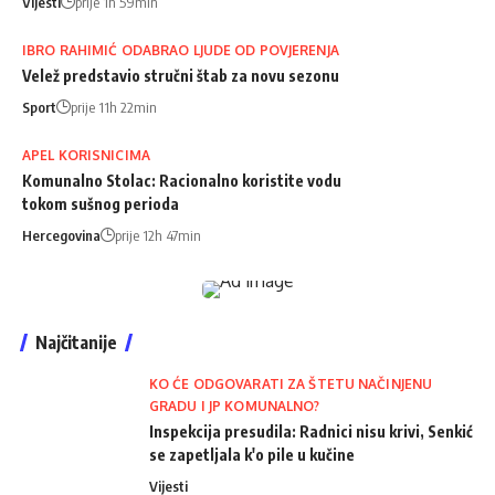
Vijesti
prije 1h 59min
IBRO RAHIMIĆ ODABRAO LJUDE OD POVJERENJA
Velež predstavio stručni štab za novu sezonu
Sport
prije 11h 22min
APEL KORISNICIMA
Komunalno Stolac: Racionalno koristite vodu
tokom sušnog perioda
Hercegovina
prije 12h 47min
Najčitanije
KO ĆE ODGOVARATI ZA ŠTETU NAČINJENU
GRADU I JP KOMUNALNO?
Inspekcija presudila: Radnici nisu krivi, Senkić
se zapetljala k'o pile u kučine
Vijesti