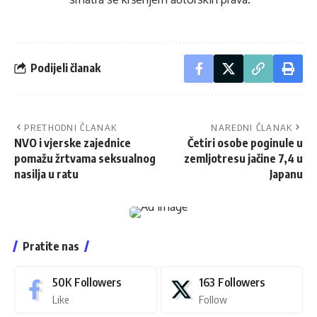
Podijeli članak
PRETHODNI ČLANAK
NAREDNI ČLANAK
NVO i vjerske zajednice
Četiri osobe poginule u
pomažu žrtvama seksualnog
zemljotresu jačine 7,4 u
nasilja u ratu
Japanu
Pratite nas
50K
Followers
163
Followers
Like
Follow