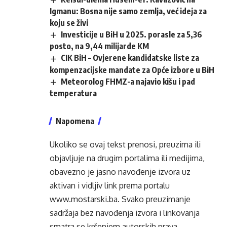
Igmanu: Bosna nije samo zemlja, već ideja za
koju se živi
Investicije u BiH u 2025. porasle za 5,36
posto, na 9,44 milijarde KM
CIK BiH – Ovjerene kandidatske liste za
kompenzacijske mandate za Opće izbore u BiH
Meteorolog FHMZ-a najavio kišu i pad
temperatura
Napomena
Ukoliko se ovaj tekst prenosi, preuzima ili
objavljuje na drugim portalima ili medijima,
obavezno je jasno navođenje izvora uz
aktivan i vidljiv link prema portalu
www.mostarski.ba
. Svako preuzimanje
sadržaja bez navođenja izvora i linkovanja
smatra se kršenjem autorskih prava.