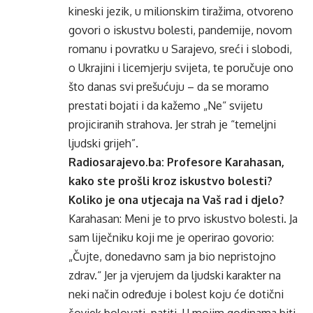
kineski jezik, u milionskim tiražima, otvoreno
govori o iskustvu bolesti, pandemije, novom
romanu i povratku u Sarajevo, sreći i slobodi,
o Ukrajini i licemjerju svijeta, te poručuje ono
što danas svi prešućuju – da se moramo
prestati bojati i da kažemo „Ne“ svijetu
projiciranih strahova. Jer strah je “temeljni
ljudski grijeh”.
Radiosarajevo.ba: Profesore Karahasan,
kako ste prošli kroz iskustvo bolesti?
Koliko je ona utjecaja na Vaš rad i djelo?
Karahasan: Meni je to prvo iskustvo bolesti. Ja
sam liječniku koji me je operirao govorio:
„Čujte, donedavno sam ja bio nepristojno
zdrav.“ Jer ja vjerujem da ljudski karakter na
neki način određuje i bolest koju će dotični