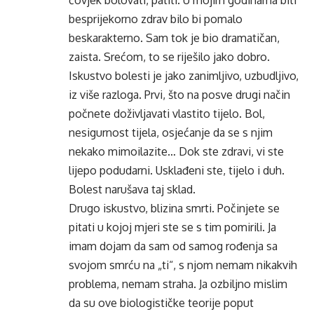
čovjek bolovati, patiti. U mojim godinama biti
besprijekorno zdrav bilo bi pomalo
beskarakterno. Sam tok je bio dramatičan,
zaista. Srećom, to se riješilo jako dobro.
Iskustvo bolesti je jako zanimljivo, uzbudljivo,
iz više razloga. Prvi, što na posve drugi način
počnete doživljavati vlastito tijelo. Bol,
nesigurnost tijela, osjećanje da se s njim
nekako mimoilazite… Dok ste zdravi, vi ste
lijepo podudarni. Usklađeni ste, tijelo i duh.
Bolest narušava taj sklad.
Drugo iskustvo, blizina smrti. Počinjete se
pitati u kojoj mjeri ste se s tim pomirili. Ja
imam dojam da sam od samog rođenja sa
svojom smrću na „ti“, s njom nemam nikakvih
problema, nemam straha. Ja ozbiljno mislim
da su ove biologističke teorije poput