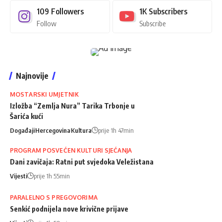
109
Followers
1K
Subscribers
Follow
Subscribe
Najnovije
MOSTARSKI UMJETNIK
Izložba “Zemlja Nura” Tarika Trbonje u
Šarića kući
Događaji
Hercegovina
Kultura
prije 1h 47min
PROGRAM POSVEĆEN KULTURI SJEĆANJA
Dani zavičaja: Ratni put svjedoka Veležistana
Vijesti
prije 1h 55min
PARALELNO S PREGOVORIMA
Senkić podnijela nove krivične prijave