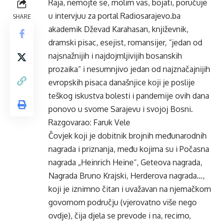
Raja, nemojte se, molim vas, bojati, poručuje
u intervjuu za portal
Radiosarajevo.ba
SHARE
akademik Dževad Karahasan, književnik,
dramski pisac, esejist, romansijer, “jedan od
najsnažnijih i najdojmljivijih bosanskih
prozaika“ i nesumnjivo jedan od najznačajnijih
evropskih pisaca današnjice koji je poslije
teškog iskustva bolesti i pandemije ovih dana
ponovo u svome Sarajevu i svojoj Bosni.
Razgovarao: Faruk Vele
Čovjek koji je dobitnik brojnih međunarodnih
nagrada i priznanja, među kojima su i Počasna
nagrada „Heinrich Heine“, Geteova nagrada,
Nagrada Bruno Krajski, Herderova nagrada…,
koji je iznimno čitan i uvažavan na njemačkom
govornom području (vjerovatno više nego
ovdje), čija djela se prevode i na, recimo,