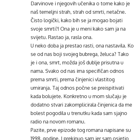
Darvinove i njegovih učenika o tome kako je
naš temeljni strah, strah od smrti, netačne.
Čisto logički, kako bih se ja mogao bojati
svoje smrti?! Ona je u meni kako sam ja na
svijetu. Rastao ja, rasla ona.
U neko doba ja prestao rasti, ona nastavila. Ko
se od nas boji svojeg bubrega, želuca? Tako
je i ona, smrt, možda još dublje prisutna u
nama. Svako od nas ima specifičan odnos
prema smrti, prema činjenici vlastitog
umiranja. Taj odnos počne se preispitivati
kada bolujete. Konkretno u mom slučaju je
dodatno stvari zakomplicirala činjenica da me
bolest pogodila u trenutku kada sam sjajno
radio na novom romanu.
Pazite, prve epizode tog romana napisane su
1998. godine. I prekinuo sam jer sam osjetio