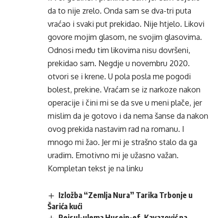
da to nije zrelo. Onda sam se dva-tri puta
vraćao i svaki put prekidao. Nije htjelo. Likovi
govore mojim glasom, ne svojim glasovima.
Odnosi među tim likovima nisu dovršeni,
prekidao sam. Negdje u novembru 2020.
otvori se i krene. U pola posla me pogodi
bolest, prekine. Vraćam se iz narkoze nakon
operacije i čini mi se da sve u meni plače, jer
mislim da je gotovo i da nema šanse da nakon
ovog prekida nastavim rad na romanu. I
mnogo mi žao. Jer mi je strašno stalo da ga
uradim. Emotivno mi je užasno važan.
Kompletan tekst je na
linku
Izložba “Zemlja Nura” Tarika Trbonje u
Šarića kući
Reisul-ulema Husein-ef. Kavazović na