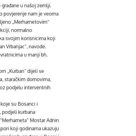
 građane u našoj zemlji.
To povjerenje nam je veoma
jeljeno „Merhametovim“
kciji, normalno
ka svojim korisnicima koji
an Vrbanjac”, navode.
vratnicima u manji bh.
 „Kurban“ dijeli se
ma, staračkim domovima,
oz podjelu interventnih
koje su Bosanci i
, podjeli kurbana
a “Merhameta” Mostar Adnin
spori koji godinama ukazuju