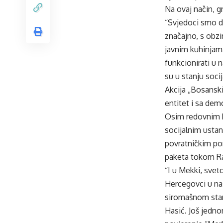
Na ovaj način, g
“Svjedoci smo d
značajno, s obz
javnim kuhinjama
funkcionirati u 
su u stanju soc
Akcija „Bosanski
entitet i sa de
Osim redovnim k
socijalnim usta
povratničkim por
paketa tokom R
“I u Mekki, sve
Hercegovci u naš
siromašnom stan
Hasić. Još jedno