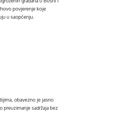
ugroženih građana u Bosni i
jihovo povjerenje koje
čuju u saopćenju.
edijima, obavezno je jasno
ko preuzimanje sadržaja bez