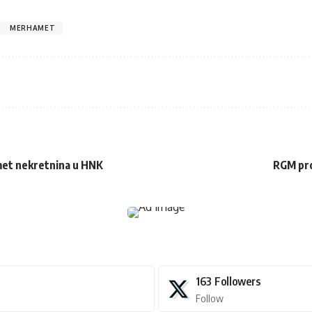
MERHAMET
met nekretnina u HNK
RGM pro
163
Followers
Follow