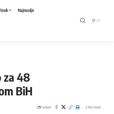
look
Najnovije
o za 48
rom BiH
Podijeli
2 Min Read