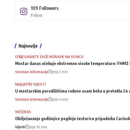
109
Followers
Follow
Najnovije
IZBJEGAVAJTE DUŽI BORAVK NA SUNCU
Mostar danas očekuje ekstremno visoke temperature: FHMZ 
Servisne informacije
prije 2 min
NAJLJEPŠE VIJESTI
U mostarskim porodilištima rođeno osam beba u protekla 24 
Servisne informacije
prije 4 min
VEČERAS
Obilježavanje godišnjice pogibije šestorice pripadnika Carins
Vijesti
prije 10 min