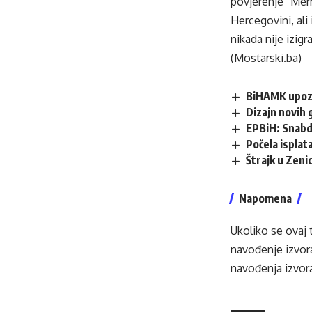
povjerenje “Mer
Hercegovini, ali
nikada nije izig
(Mostarski.ba)
BiHAMK upozor
Dizajn novih 
EPBiH: Snabdi
Počela isplata
Štrajk u Zenic
Napomena
Ukoliko se ovaj 
navođenje izvora
navođenja izvora