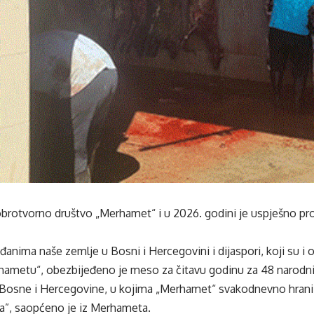
rotvorno društvo „Merhamet“ i u 2026. godini je uspješno pro
ađanima naše zemlje u Bosni i Hercegovini i dijaspori, koji su i 
hametu“, obezbijeđeno je meso za čitavu godinu za 48 narodnih
Bosne i Hercegovine, u kojima „Merhamet“ svakodnevno hrani v
ca”, saopćeno je iz Merhameta.