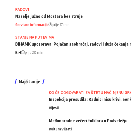
RADOVI
Naselje južno od Mostara bez struje
Servisne informacije
prije 17 min
STANJE NA PUTEVIMA
BiHAMK upozorava: Pojačan saobraćaj, radovi i duža čekanja
BiH
prije 20 min
Najčitanije
KO ĆE ODGOVARATI ZA ŠTETU NAČINJENU GR
Inspekcija presudila: Radnici nisu krivi, Senk
Vijesti
Međunarodne večeri folklora u Podveležju
Kultura
Vijesti