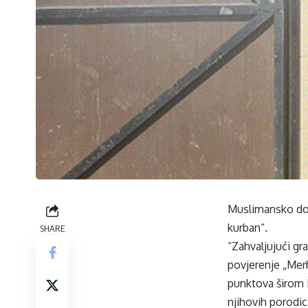
Muslimansko dob
kurban“.
SHARE
“Zahvaljujući gr
povjerenje „Mer
punktova širom 
njihovih porodi