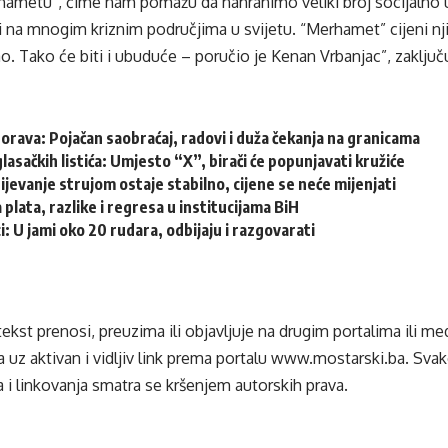
hametu”, čime nam pomažu da nahranimo veliki broj socijalno 
 i na mnogim kriznim područjima u svijetu. “Merhamet” cijeni n
rao. Tako će biti i ubuduće – poručio je Kenan Vrbanjac”, zaklju
ava: Pojačan saobraćaj, radovi i duža čekanja na granicama
glasačkih listića: Umjesto “X”, birači će popunjavati kružiće
jevanje strujom ostaje stabilno, cijene se neće mijenjati
 plata, razlike i regresa u institucijama BiH
i: U jami oko 20 rudara, odbijaju i razgovarati
tekst prenosi, preuzima ili objavljuje na drugim portalima ili m
 uz aktivan i vidljiv link prema portalu
www.mostarski.ba
. Sva
 i linkovanja smatra se kršenjem autorskih prava.