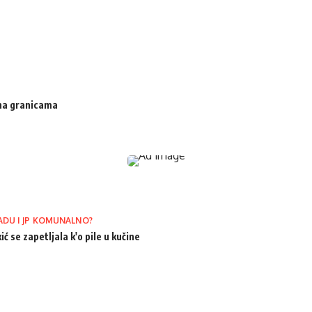
 na granicama
ADU I JP KOMUNALNO?
ić se zapetljala k'o pile u kučine