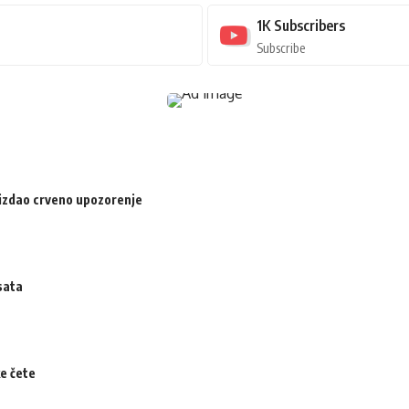
1K
Subscribers
Subscribe
izdao crveno upozorenje
sata
ke čete