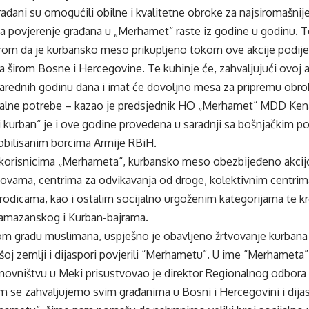
rađani su omogućili obilne i kvalitetne obroke za najsiromašnije
a povjerenje građana u „Merhamet“ raste iz godine u godinu. 
irom da je kurbansko meso prikupljeno tokom ove akcije podi
 širom Bosne i Hercegovine. Te kuhinje će, zahvaljujući ovoj a
narednih godinu dana i imat će dovoljno mesa za pripremu obro
ijalne potrebe – kazao je predsjednik HO „Merhamet“ MDD Ken
 kurban“ je i ove godine provedena u saradnji sa bošnjačkim po
mobilisanim borcima Armije RBiH.
orisnicima „Merhameta“, kurbansko meso obezbijeđeno akcijom
novama, centrima za odvikavanja od droge, kolektivnim centri
odicama, kao i ostalim socijalno urgoženim kategorijama te kr
amazanskog i Kurban-bajrama.
tom gradu muslimana, uspješno je obavljeno žrtvovanje kurbana 
oj zemlji i dijaspori povjerili “Merhametu”. U ime “Merhameta”
ovništvu u Meki prisustvovao je direktor Regionalnog odbor
m se zahvaljujemo svim građanima u Bosni i Hercegovini i dija