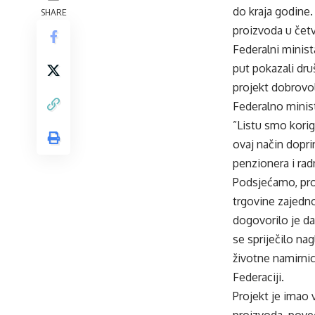
do kraja godine.
SHARE
proizvoda u četv
Federalni minist
put pokazali dru
projekt dobrovolj
Federalno minist
”Listu smo korig
ovaj način doprin
penzionera i rad
Podsjećamo, pro
trgovine zajedn
dogovorilo je da 
se spriječilo n
životne namirnic
Federaciji.
Projekt je imao 