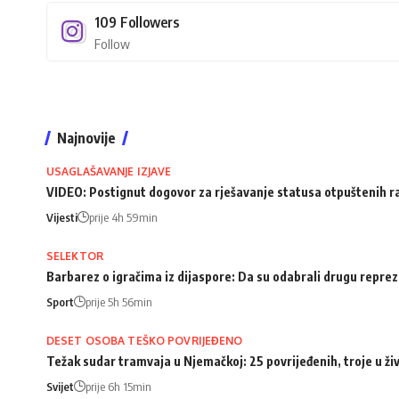
109
Followers
Follow
Najnovije
USAGLAŠAVANJE IZJAVE
VIDEO: Postignut dogovor za rješavanje statusa otpuštenih 
Vijesti
prije 4h 59min
SELEKTOR
Barbarez o igračima iz dijaspore: Da su odabrali drugu repreze
Sport
prije 5h 56min
DESET OSOBA TEŠKO POVRIJEĐENO
Težak sudar tramvaja u Njemačkoj: 25 povrijeđenih, troje u ži
Svijet
prije 6h 15min