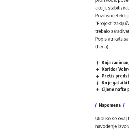
proizvoda, pove
akciji, stabilizi
Pozitivni efekti
”Projekt ‘zaključ
trebalo sarađiva
Popis atrikala 
(Fena)
Koja zanimanj
Koridor Vc kr
Pretis preds
Ko je gatački
Cijene nafte 
Napomena
Ukoliko se ovaj 
navođenje izvora