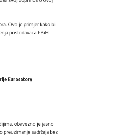
ali svoj doprinos u ovoj
ora. Ovo je primjer kako bi
uženja poslodavaca FBiH.
rije Eurosatory
edijima, obavezno je jasno
ko preuzimanje sadržaja bez