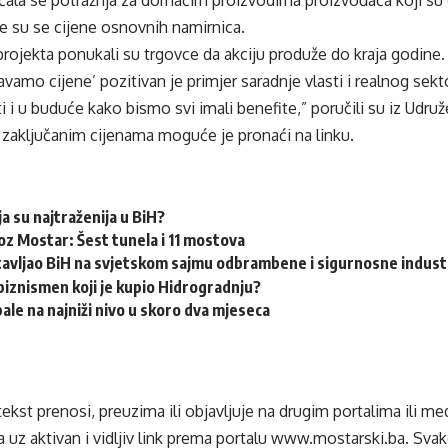
ćala se potražnja za domaćim proizvodima proizvođača koji su d
rale su se cijene osnovnih namirnica.
 projekta ponukali su trgovce da akciju produže do kraja godine.
avamo cijene’ pozitivan je primjer saradnje vlasti i realnog sekt
ti i u buduće kako bismo svi imali benefite,” poručili su iz Udr
sa zaključanim cijenama moguće je pronaći na
linku
.
a su najtraženija u BiH?
oz Mostar: Šest tunela i 11 mostova
tavljao BiH na svjetskom sajmu odbrambene i sigurnosne indust
 biznismen koji je kupio Hidrogradnju?
pale na najniži nivo u skoro dva mjeseca
tekst prenosi, preuzima ili objavljuje na drugim portalima ili m
 uz aktivan i vidljiv link prema portalu
www.mostarski.ba
. Sva