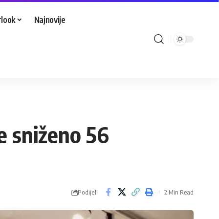
look
Najnovije
e sniženo 56
Podijeli
2 Min Read