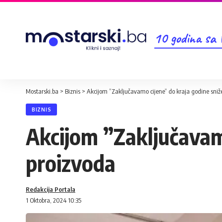
10 godina sa
Mostarski.ba
>
Biznis
>
Akcijom ”Zaključavamo cijene” do kraja godine sniž
BIZNIS
Akcijom ”Zaključavam
proizvoda
Redakcija Portala
1 Oktobra, 2024 10:35