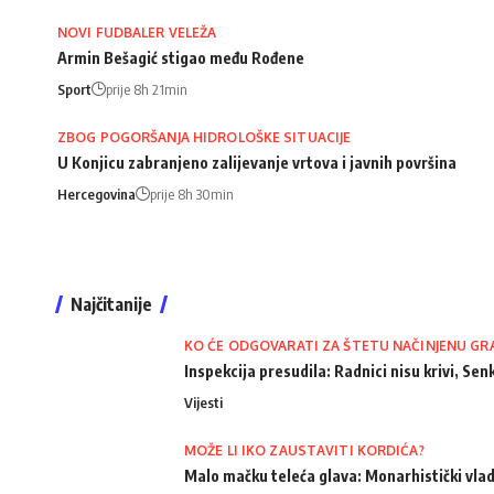
NOVI FUDBALER VELEŽA
Armin Bešagić stigao među Rođene
Sport
prije 8h 21min
ZBOG POGORŠANJA HIDROLOŠKE SITUACIJE
U Konjicu zabranjeno zalijevanje vrtova i javnih površina
Hercegovina
prije 8h 30min
Najčitanije
KO ĆE ODGOVARATI ZA ŠTETU NAČINJENU GR
Inspekcija presudila: Radnici nisu krivi, Senk
Vijesti
MOŽE LI IKO ZAUSTAVITI KORDIĆA?
Malo mačku teleća glava: Monarhistički vlad