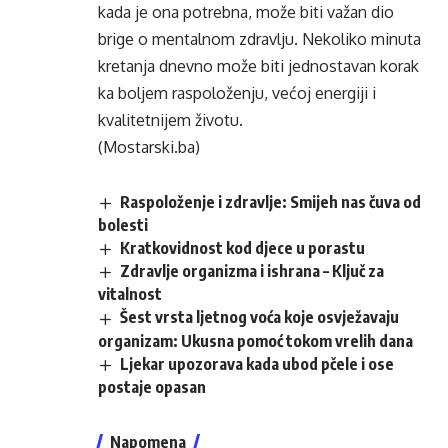
kada je ona potrebna, može biti važan dio
brige o mentalnom zdravlju. Nekoliko minuta
kretanja dnevno može biti jednostavan korak
ka boljem raspoloženju, većoj energiji i
kvalitetnijem životu.
(Mostarski.ba)
Raspoloženje i zdravlje: Smijeh nas čuva od
bolesti
Kratkovidnost kod djece u porastu
Zdravlje organizma i ishrana – Ključ za
vitalnost
Šest vrsta ljetnog voća koje osvježavaju
organizam: Ukusna pomoć tokom vrelih dana
Ljekar upozorava kada ubod pčele i ose
postaje opasan
Napomena