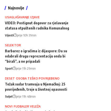
Najnovije
USAGLAŠAVANJE IZJAVE
VIDEO: Postignut dogovor za rješavanje
statusa otpuštenih radnika Komunalnog
Vijesti
prije 10h 31min
SELEKTOR
Barbarez o igračima iz dijaspore: Da su
odabrali drugu reprezentaciju onda bi
“birali”, a ne pripadali
Sport
prije 11h 29min
DESET OSOBA TEŠKO POVRIJEĐENO
Težak sudar tramvaja u Njemačkoj: 25
povrijeđenih, troje u životnoj opasnosti
Svijet
prije 11h 48min
NOVI FUDBALER VELEŽA