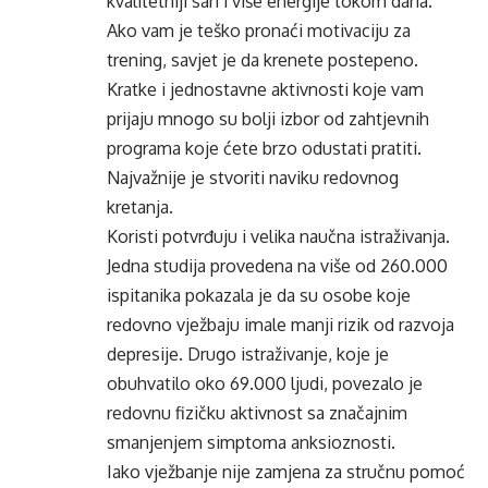
kvalitetniji san i više energije tokom dana.
Ako vam je teško pronaći motivaciju za
trening, savjet je da krenete postepeno.
Kratke i jednostavne aktivnosti koje vam
prijaju mnogo su bolji izbor od zahtjevnih
programa koje ćete brzo odustati pratiti.
Najvažnije je stvoriti naviku redovnog
kretanja.
Koristi potvrđuju i velika naučna istraživanja.
Jedna studija provedena na više od 260.000
ispitanika pokazala je da su osobe koje
redovno vježbaju imale manji rizik od razvoja
depresije. Drugo istraživanje, koje je
obuhvatilo oko 69.000 ljudi, povezalo je
redovnu fizičku aktivnost sa značajnim
smanjenjem simptoma anksioznosti.
Iako vježbanje nije zamjena za stručnu pomoć