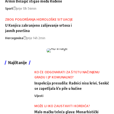
Armin Bešagić stigao među Rođene
Sport
prije 13h 54min
ZBOG POGORŠANJA HIDROLOŠKE SITUACIJE
U Konjicu zabranjeno zalijevanje vrtova i
javnih površina
Hercegovina
prije 14h 2min
Najčitanije
KO ĆE ODGOVARATI ZA ŠTETU NAČINJENU
GRADU I JP KOMUNALNO?
Inspekcija presudila: Radnici nisu krivi, Senkić
se zapetljala k'o pile u kučine
Vijesti
MOŽE LI IKO ZAUSTAVITI KORDIĆA?
Malo mačku teleća glava: Monarhistički