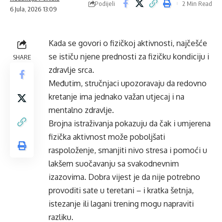
Podijeli
2 Min Read
6 Jula, 2026 13:09
Kada se govori o fizičkoj aktivnosti, najčešće
se ističu njene prednosti za fizičku kondiciju i
SHARE
zdravlje srca.
Međutim, stručnjaci upozoravaju da redovno
kretanje ima jednako važan utjecaj i na
mentalno zdravlje.
Brojna istraživanja pokazuju da čak i umjerena
fizička aktivnost može poboljšati
raspoloženje, smanjiti nivo stresa i pomoći u
lakšem suočavanju sa svakodnevnim
izazovima. Dobra vijest je da nije potrebno
provoditi sate u teretani – i kratka šetnja,
istezanje ili lagani trening mogu napraviti
razliku.