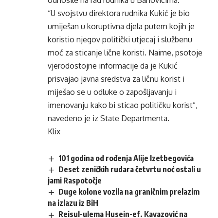
odnosile na rad rudnika u Banovićima.
“U svojstvu direktora rudnika Kukić je bio
umiješan u koruptivna djela putem kojih je
koristio njegov politički utjecaj i službenu
moć za sticanje lične koristi. Naime, psotoje
vjerodostojne informacije da je Kukić
prisvajao javna sredstva za ličnu korist i
miješao se u odluke o zapošljavanju i
imenovanju kako bi sticao političku korist”,
navedeno je iz State Departmenta.
Klix
101 godina od rođenja Alije Izetbegovića
Deset zeničkih rudara četvrtu noć ostali u
jami Raspotočje
Duge kolone vozila na graničnim prelazim
na izlazu iz BiH
Reisul-ulema Husein-ef. Kavazović na