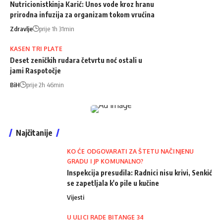
Nutricionistkinja Karić: Unos vode kroz hranu
prirodna infuzija za organizam tokom vrućina
Zdravlje
prije 1h 31min
KASEN TRI PLATE
Deset zeničkih rudara četvrtu noć ostali u
jami Raspotočje
BiH
prije 2h 46min
Najčitanije
KO ĆE ODGOVARATI ZA ŠTETU NAČINJENU
GRADU I JP KOMUNALNO?
Inspekcija presudila: Radnici nisu krivi, Senkić
se zapetljala k'o pile u kučine
Vijesti
U ULICI RADE BITANGE 34