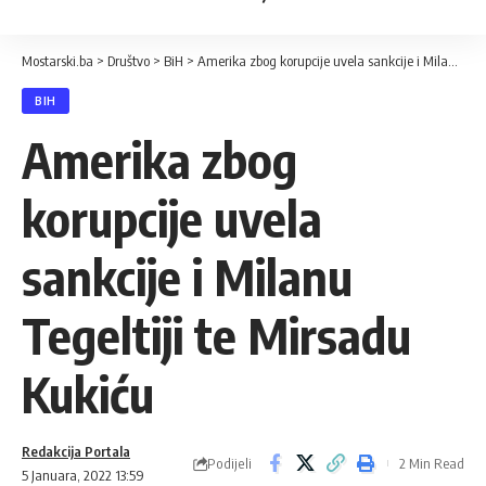
Mostarski.ba
>
Društvo
>
BiH
>
Amerika zbog korupcije uvela sankcije i Milanu Tegeltiji te Mirsadu Kukiću
BIH
Amerika zbog
korupcije uvela
sankcije i Milanu
Tegeltiji te Mirsadu
Kukiću
Redakcija Portala
Podijeli
2 Min Read
5 Januara, 2022 13:59