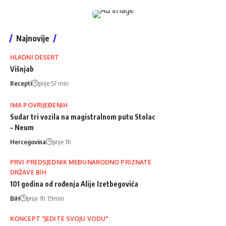
Najnovije
HLADNI DESERT
Višnjab
Recepti
prije 57 min
IMA POVRIJEĐENIH
Sudar tri vozila na magistralnom putu Stolac
– Neum
Hercegovina
prije 1h
PRVI PREDSJEDNIK MEĐUNARODNO PRIZNATE
DRŽAVE BIH
101 godina od rođenja Alije Izetbegovića
BiH
prije 1h 19min
KONCEPT "JEDITE SVOJU VODU"