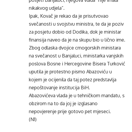
posjeti Banjaluci, njegova vlada “nije imala
nikakvog udjela”.
Ipak, Kovač je rekao da je prisutvovao
svečanosti u svojstvu ministra, te da je poziv
za posjetu dobio od Dodika, dok je ministar
finansija naveo da je na skupu bio u lično ime.
Zbog odlaska dvojice crnogorskih ministara
na svečanost u Banjaluci, ministarka vanjskih
poslova Bosne i Hercegovine Bisera Turković
uputila je protestno pismo Abazoviću u
kojem je ocijenila da taj potez predstavlja
nepoštovanje institucija BiH.
Abazovićeva vlada je u tehničkom mandatu, s
obzirom na to da joj je izglasano
nepovjerenje prije gotovo pet mjeseci.
(N1)