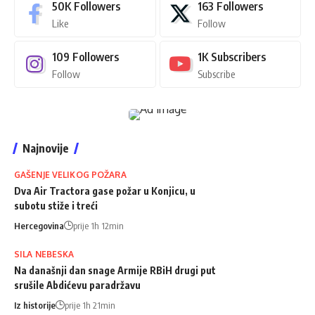
50K
Followers
163
Followers
Like
Follow
109
Followers
1K
Subscribers
Follow
Subscribe
Najnovije
GAŠENJE VELIKOG POŽARA
Dva Air Tractora gase požar u Konjicu, u
subotu stiže i treći
Hercegovina
prije 1h 12min
SILA NEBESKA
Na današnji dan snage Armije RBiH drugi put
srušile Abdićevu paradržavu
Iz historije
prije 1h 21min