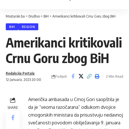
Mostarski.ba
>
Društvo
>
BiH
>
Amerikanci kritikovali Crnu Goru zbog BiH
BIH
REGION
Amerikanci kritikovali
Crnu Goru zbog BiH
Redakcija Portala
Podijeli
2 Min Read
12 Januara, 2023 20:00
Američka ambasada u Crnoj Gori saopštila je
da je “veoma razočarana” odlukom dvojice
SHARE
crnogorskih ministara da prisustvuju nedavnoj
svečanosti povodom obilježavanja 9. januara