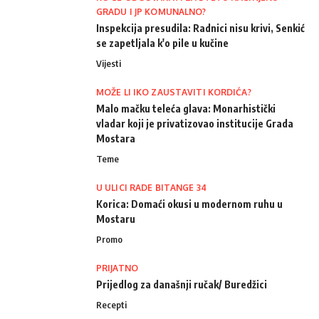
GRADU I JP KOMUNALNO?
Inspekcija presudila: Radnici nisu krivi, Senkić
se zapetljala k'o pile u kučine
Vijesti
MOŽE LI IKO ZAUSTAVITI KORDIĆA?
Malo mačku teleća glava: Monarhistički
vladar koji je privatizovao institucije Grada
Mostara
Teme
U ULICI RADE BITANGE 34
Korica: Domaći okusi u modernom ruhu u
Mostaru
Promo
PRIJATNO
Prijedlog za današnji ručak/ Buredžici
Recepti