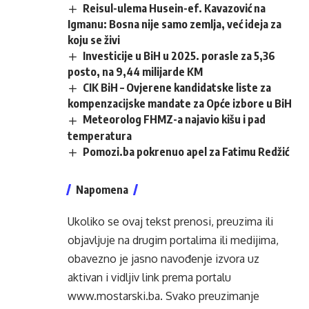
Reisul-ulema Husein-ef. Kavazović na
Igmanu: Bosna nije samo zemlja, već ideja za
koju se živi
Investicije u BiH u 2025. porasle za 5,36
posto, na 9,44 milijarde KM
CIK BiH – Ovjerene kandidatske liste za
kompenzacijske mandate za Opće izbore u BiH
Meteorolog FHMZ-a najavio kišu i pad
temperatura
Pomozi.ba pokrenuo apel za Fatimu Redžić
Napomena
Ukoliko se ovaj tekst prenosi, preuzima ili
objavljuje na drugim portalima ili medijima,
obavezno je jasno navođenje izvora uz
aktivan i vidljiv link prema portalu
www.mostarski.ba
. Svako preuzimanje