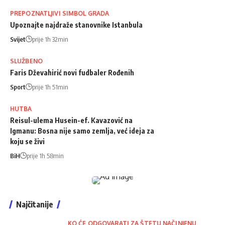
PREPOZNATLJIVI SIMBOL GRADA
Upoznajte najdraže stanovnike Istanbula
Svijet
prije 1h 32min
SLUŽBENO
Faris Dževahirić novi fudbaler Rođenih
Sport
prije 1h 51min
HUTBA
Reisul-ulema Husein-ef. Kavazović na
Igmanu: Bosna nije samo zemlja, već ideja za
koju se živi
BiH
prije 1h 58min
Najčitanije
KO ĆE ODGOVARATI ZA ŠTETU NAČINJENU