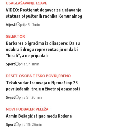
USAGLAŠAVANJE IZJAVE
VIDEO: Postignut dogovor za rješavanje
statusa otpuštenih radnika Komunalnog
Vijesti
prije 8h 3min
SELEKTOR
Barbarez o igračima iz dijaspore: Da su
odabrali drugu reprezentaciju onda bi
“birali”, a ne pripadali
Sport
prije 9h 1min
DESET OSOBA TEŠKO POVRIJEĐENO
Težak sudar tramvaja u Njemačkoj: 25
povrijeđenih, troje u životnoj opasnosti
Svijet
prije 9h 20min
NOVI FUDBALER VELEŽA
Armin Bešagić stigao među Rođene
Sport
prije 11h 26min