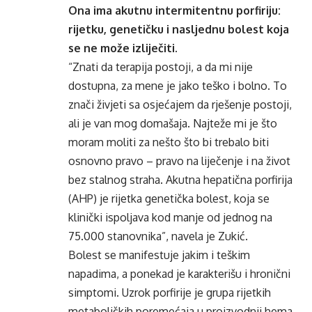
Ona ima akutnu
intermitentnu
porfiriju
:
rijetku, genetičku i nasljednu bolest koja
se ne može izliječiti.
“Znati da terapija postoji, a da mi nije
dostupna, za mene je jako teško i bolno. To
znači živjeti sa osjećajem da rješenje postoji,
ali je van mog domašaja. Najteže mi je što
moram moliti za nešto što bi trebalo biti
osnovno pravo – pravo na liječenje i na život
bez stalnog straha. Akutna
hepatična
porfirija
(AHP) je rijetka genetička bolest, koja se
klinički
ispoljava
kod manje od jednog na
75.000 stanovnika”, navela je
Zukić
.
Bolest se
manifestuje
jakim i teškim
napadima, a ponekad je
karakterišu
i hronični
simptomi. Uzrok
porfirije
je grupa rijetkih
metaboličkih poremećaja u proizvodnji
hema
,