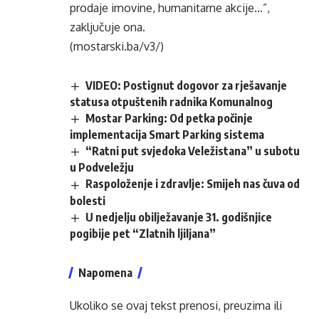
prodaje imovine, humanitarne akcije…”,
zaključuje ona.
(mostarski.ba/v3/)
VIDEO: Postignut dogovor za rješavanje
statusa otpuštenih radnika Komunalnog
Mostar Parking: Od petka počinje
implementacija Smart Parking sistema
“Ratni put svjedoka Veležistana” u subotu
u Podveležju
Raspoloženje i zdravlje: Smijeh nas čuva od
bolesti
U nedjelju obilježavanje 31. godišnjice
pogibije pet “Zlatnih ljiljana”
Napomena
Ukoliko se ovaj tekst prenosi, preuzima ili