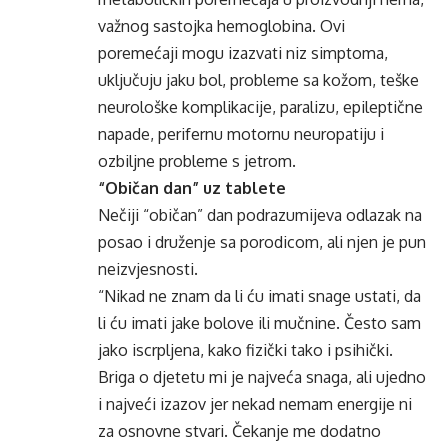
važnog sastojka hemoglobina. Ovi
poremećaji mogu izazvati niz simptoma,
uključuju jaku bol, probleme sa kožom, teške
neurološke komplikacije, paralizu, epileptične
napade, perifernu motornu neuropatiju i
ozbiljne probleme s
jetrom
.
“Običan dan” uz tablete
Nečiji “običan” dan podrazumijeva odlazak na
posao i druženje sa porodicom, ali njen je pun
neizvjesnosti.
“Nikad ne znam da li ću imati snage ustati, da
li ću imati jake bolove ili mučnine. Često sam
jako iscrpljena, kako fizički tako i psihički.
Briga o djetetu mi je najveća snaga, ali ujedno
i najveći izazov jer nekad nemam energije ni
za osnovne stvari. Čekanje me dodatno