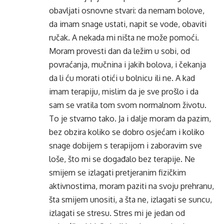
obavljati osnovne stvari: da nemam bolove,
da imam snage ustati, napit se vode, obaviti
ručak. A nekada mi ništa ne može pomoći.
Moram provesti dan da
ležim
u sobi, od
povraćanja
, mučnina i jakih bolova, i čekanja
da li ću morati otići u bolnicu ili ne. A kad
imam terapiju, mislim da je sve prošlo i da
sam se vratila tom svom normalnom životu.
To je stvarno tako. Ja i dalje moram da pazim,
bez obzira koliko se dobro osjećam i koliko
snage dobijem s terapijom i zaboravim sve
loše, što mi se događalo bez terapije. Ne
smijem se izlagati pretjeranim fizičkim
aktivnostima, moram paziti na svoju prehranu,
šta smijem unositi, a šta ne, izlagati se suncu,
izlagati se stresu. Stres mi je jedan od