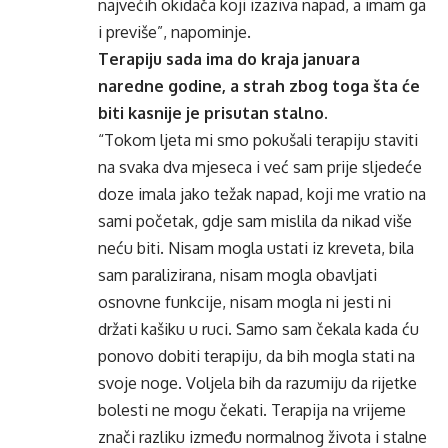
najvećih okidača koji izaziva napad, a imam ga
i previše”, napominje.
Terapiju sada ima do kraja januara
naredne godine, a strah zbog toga šta će
biti kasnije je prisutan stalno.
“Tokom ljeta mi smo
pokušali
terapiju staviti
na svaka dva mjeseca i već sam prije sljedeće
doze imala jako težak napad, koji me vratio na
sami
početak
, gdje sam mislila da nikad više
neću biti. Nisam mogla ustati iz kreveta, bila
sam paralizirana, nisam mogla obavljati
osnovne funkcije, nisam mogla ni jesti ni
držati kašiku u ruci. Samo sam čekala kada ću
ponovo dobiti terapiju, da bih mogla stati na
svoje noge. Voljela bih da razumiju da rijetke
bolesti ne mogu čekati. Terapija na vrijeme
znači razliku između normalnog života i stalne