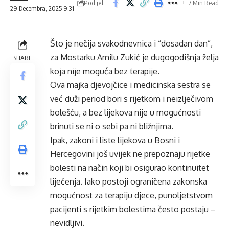
Podijeli
7 Min Read
29 Decembra, 2025 9:31
Što je nečija svakodnevnica i “dosadan dan”,
za Mostarku Amilu
Zukić
je dugogodišnja želja
SHARE
koja nije moguća bez terapije.
Ova majka djevojčice i medicinska sestra se
već duži period bori s rijetkom i neizlječivom
bolešću, a bez lijekova nije u
mogućnosti
brinuti se ni o sebi pa ni bližnjima.
Ipak, zakoni i liste lijekova u Bosni i
Hercegovini još uvijek ne prepoznaju rijetke
bolesti na način koji bi osigurao kontinuitet
liječenja. Iako postoji ograničena zakonska
mogućnost
za terapiju djece, punoljetstvom
pacijenti s rijetkim bolestima često postaju –
nevidljivi.