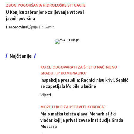
ZBOG POGORŠANJA HIDROLOŠKE SITUACIJE
U Konjicu zabranjeno zalijevanje vrtova i
javnih površina
Hercegovina
prije 11h 34min
Najčitanije
KO ĆE ODGOVARATI ZA ŠTETU NAČINJENU
GRADU I JP KOMUNALNO?
Inspekcija presudila: Radnici nisu krivi, Senkić
se zapetljala k'o pile u kučine
Vijesti
MOŽE LI IKO ZAUSTAVITI KORDIĆA?
Malo mačku teleća glava: Monarhistički
vladar koji je privatizovao institucije Grada
Mostara