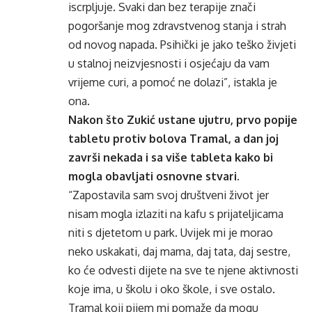
iscrpljuje. Svaki dan bez terapije znači
pogoršanje mog zdravstvenog stanja i strah
od novog napada. Psihički je jako teško živjeti
u stalnoj neizvjesnosti i osjećaju da vam
vrijeme curi, a pomoć ne dolazi”, istakla je
ona.
Nakon što
Zukić
ustane ujutru, prvo popije
tabletu protiv bolova
Tramal
, a dan joj
završi
nekada i sa više tableta kako bi
mogla obavljati osnovne stvari.
“Zapostavila sam svoj društveni život jer
nisam mogla izlaziti na kafu s prijateljicama
niti s djetetom u park. Uvijek mi je morao
neko uskakati, daj mama, daj tata, daj sestre,
ko će odvesti dijete na sve te njene aktivnosti
koje ima, u školu i oko škole, i sve ostalo.
Tramal
koji pijem mi pomaže da mogu