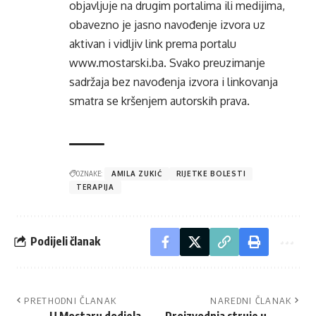
objavljuje na drugim portalima ili medijima,
obavezno je jasno navođenje izvora uz
aktivan i vidljiv link prema portalu
www.mostarski.ba
. Svako preuzimanje
sadržaja bez navođenja izvora i linkovanja
smatra se kršenjem autorskih prava.
OZNAKE:
AMILA ZUKIĆ
RIJETKE BOLESTI
TERAPIJA
Podijeli članak
PRETHODNI ČLANAK
NAREDNI ČLANAK
U Mostaru dodjela
Proizvodnja struje u