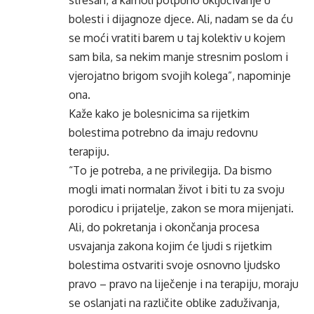
stresan, a kamoli potpuno uključivanje u
bolesti i dijagnoze djece. Ali, nadam se da ću
se moći vratiti barem u taj kolektiv u kojem
sam bila, sa nekim manje stresnim poslom i
vjerojatno brigom svojih kolega”, napominje
ona.
Kaže kako je bolesnicima sa rijetkim
bolestima potrebno da imaju redovnu
terapiju.
“To je potreba, a ne privilegija. Da bismo
mogli imati normalan život i biti tu za svoju
porodicu i prijatelje, zakon se mora mijenjati.
Ali, do pokretanja i
okončanja
procesa
usvajanja zakona kojim će ljudi s rijetkim
bolestima ostvariti svoje osnovno ljudsko
pravo – pravo na liječenje i na terapiju, moraju
se oslanjati na različite oblike
zaduživanja
,