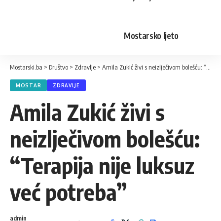
Mostarsko ljeto
Mostarski.ba
>
Društvo
>
Zdravlje
>
Amila Zukić živi s neizlječivom bolešću: “Terapija nije luksuz već potreba”
MOSTAR
ZDRAVLJE
Amila Zukić živi s
neizlječivom bolešću:
“Terapija nije luksuz
već potreba”
admin