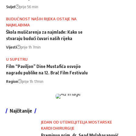
Svijet
prije 56 min
BUDUĆNOST NAŠIH RIJEKA OSTAJE NA
NAJMLAĐIMA
Škola mušičarenja za najmlađe: Kako se
stvaraju budući čuvari naših rijeka
Vijesti
prije 1h 7min
U SUPETRU
Film “Paviljon” Dine Mustafića osvojio
nagradu publike na 12. Brač Film Festivalu
Region
prije 1h 17min
Najčitanije
JEDAN OD UTEMELJITELJA MOSTARSKE
KARDIOHIRURGIJE
Preminuo prim. dr. Sead Mulahasanović