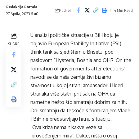
Redakcija Portala
Podijeli
4 Min Read
27 Aprila, 2023 6:40
U analizi političke situacije u BiH koju je
objavio European Stability Initiative (ESI),
SHARE
think tank sa sjedištem u Briselu, pod
naslovom “Hysteria, Bosnia and OHR: On the
formation of governments after elections”
navodi se da naša zemlja živi bizarnu
stvarnost u kojoj strani ambasadori i lideri
stranaka vrše stalni pritisak na OHR da
nametne nešto što smatraju dobrim za njih.
Oni smatraju da teškoće s formiranjem Vlade
FBiH ne predstavljaju hitnu situaciju.
“Ova kriza nema nikakve veze sa
‘provođenjem mira’. Dakle, ništa u ovoj