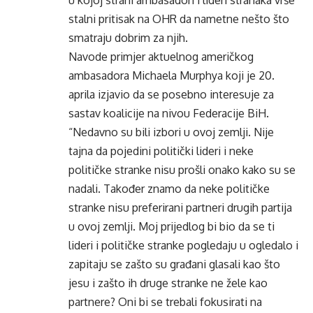
u kojoj strani ambasadori i lideri stranaka vrše
stalni pritisak na OHR da nametne nešto što
smatraju dobrim za njih.
Navode primjer aktuelnog američkog
ambasadora Michaela Murphya koji je 20.
aprila izjavio da se posebno interesuje za
sastav koalicije na nivou Federacije BiH.
“Nedavno su bili izbori u ovoj zemlji. Nije
tajna da pojedini politički lideri i neke
političke stranke nisu prošli onako kako su se
nadali. Također znamo da neke političke
stranke nisu preferirani partneri drugih partija
u ovoj zemlji. Moj prijedlog bi bio da se ti
lideri i političke stranke pogledaju u ogledalo i
zapitaju se zašto su građani glasali kao što
jesu i zašto ih druge stranke ne žele kao
partnere? Oni bi se trebali fokusirati na