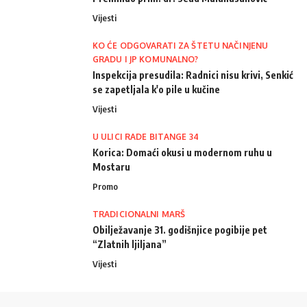
Vijesti
KO ĆE ODGOVARATI ZA ŠTETU NAČINJENU
GRADU I JP KOMUNALNO?
Inspekcija presudila: Radnici nisu krivi, Senkić
se zapetljala k'o pile u kučine
Vijesti
U ULICI RADE BITANGE 34
Korica: Domaći okusi u modernom ruhu u
Mostaru
Promo
TRADICIONALNI MARŠ
Obilježavanje 31. godišnjice pogibije pet
“Zlatnih ljiljana”
Vijesti