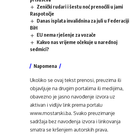
Zenički rudari i šestu noć prenoćili u jami
Raspotočje
Danas isplata invalidnina za juli u Federaciji
BiH
EU nema rješenje za vozače
Kakvo nas vrijeme očekuje u narednoj
sedmici?
Napomena
Ukoliko se ovaj tekst prenosi, preuzima ili
objavljuje na drugim portalima ili medijima,
obavezno je jasno navođenje izvora uz
aktivan i vidljiv link prema portalu
www.mostarski.ba
. Svako preuzimanje
sadržaja bez navođenja izvora i linkovanja
smatra se kršenjem autorskih prava.