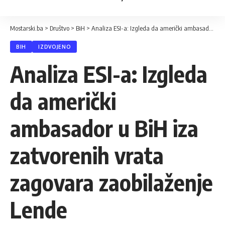
Mostarski.ba
>
Društvo
>
BiH
>
Analiza ESI-a: Izgleda da američki ambasador u BiH iza zatvorenih vrata zagovara zaobilaženje Lende
BIH
IZDVOJENO
Analiza ESI-a: Izgleda
da američki
ambasador u BiH iza
zatvorenih vrata
zagovara zaobilaženje
Lende