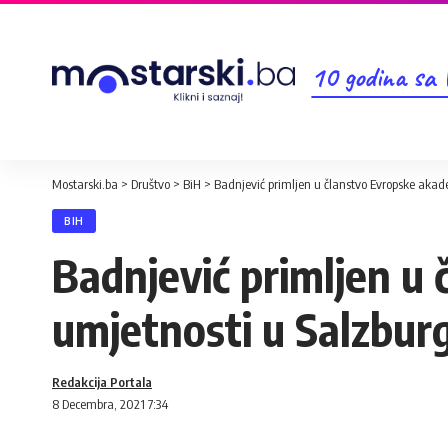
10 godina sa
Mostarski.ba
>
Društvo
>
BiH
>
Badnjević primljen u članstvo Evropske akad
BIH
Badnjević primljen u
umjetnosti u Salzbur
Redakcija Portala
8 Decembra, 2021 7:34