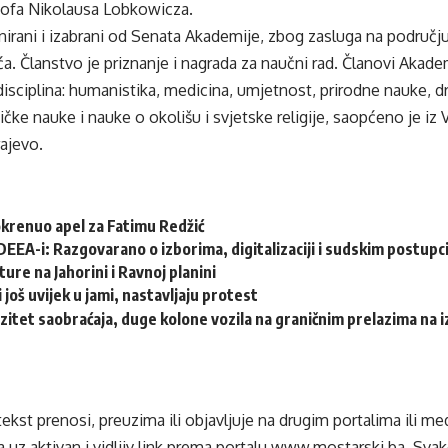
ozofa Nikolausa Lobkowicza.
irani i izabrani od Senata Akademije, zbog zasluga na području 
a. Članstvo je priznanje i nagrada za naučni rad. Članovi Akadem
sciplina: humanistika, medicina, umjetnost, prirodne nauke, d
čke nauke i nauke o okolišu i svjetske religije, saopćeno je iz V
rajevo.
krenuo apel za Fatimu Redžić
DEEA-i: Razgovarano o izborima, digitalizaciji i sudskim postup
ture na Jahorini i Ravnoj planini
 još uvijek u jami, nastavljaju protest
zitet saobraćaja, duge kolone vozila na graničnim prelazima na iz
tekst prenosi, preuzima ili objavljuje na drugim portalima ili m
 uz aktivan i vidljiv link prema portalu
www.mostarski.ba
. Sva