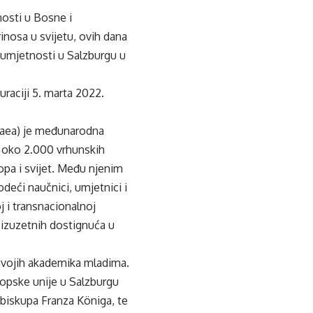
nosti u Bosne i
nosa u svijetu, ovih dana
 umjetnosti u Salzburgu u
raciji 5. marta 2022.
paea) je međunarodna
o oko 2.000 vrhunskih
opa i svijet. Među njenim
deći naučnici, umjetnici i
j i transnacionalnoj
h izuzetnih dostignuća u
 svojih akademika mladima.
ropske unije u Salzburgu
dbiskupa Franza Königa, te