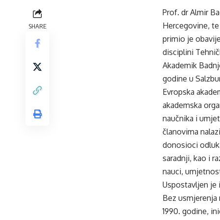
Prof. dr Almir B
Hercegovine, te
SHARE
primio je obavij
disciplini Tehni
Akademik Badnjev
godine u Salzbu
Evropska akadem
akademska organi
naučnika i umjet
članovima nalazi
donosioci odluka
saradnji, kao i 
nauci, umjetnosti
Uspostavljen je 
Bez usmjerenja 
1990. godine, in