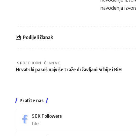
navođenja izvora
Podijeli članak
PRETHODNI ČLANAK
Hrvatski pasoš najviše traže državljani Srbije i BiH
Pratite nas
50K
Followers
Like