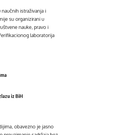
naučnih istraživanja i
ije su organizirani u
ruštvene nauke, pravo i
erifikacionog laboratorija
cima
lazu iz BiH
edijima, obavezno je jasno
ko preuzimanje sadržaja bez