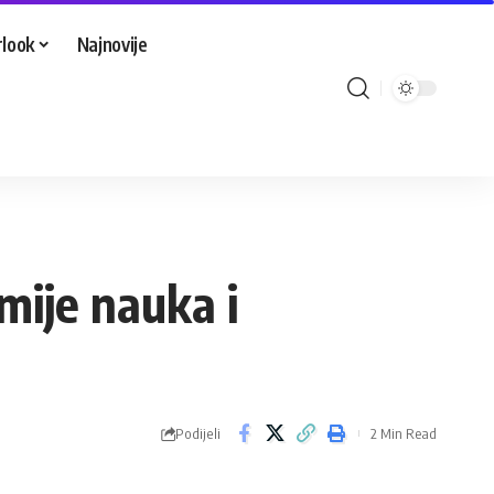
look
Najnovije
mije nauka i
Podijeli
2 Min Read