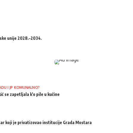
pske unije 2028.–2034.
ADU I JP KOMUNALNO?
ić se zapetljala k'o pile u kučine
ar koji je privatizovao institucije Grada Mostara