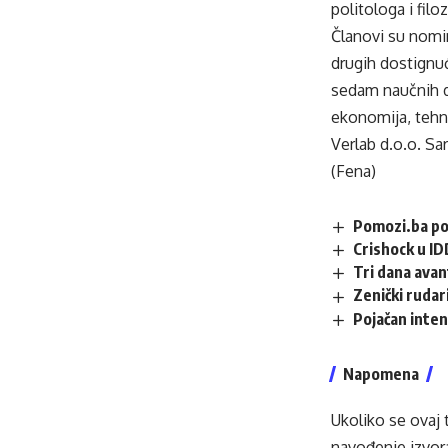
politologa i fil
Članovi su nomin
drugih dostignuć
sedam naučnih di
ekonomija, tehni
Verlab d.o.o. Sa
(Fena)
Pomozi.ba po
Crishock u ID
Tri dana avan
Zenički rudari
Pojačan inten
Napomena
Ukoliko se ovaj 
navođenje izvora