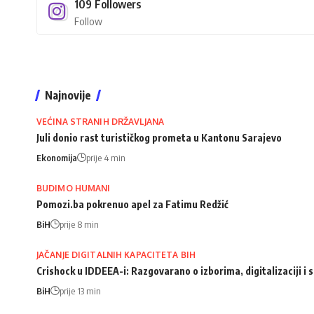
109
Followers
Follow
Najnovije
VEĆINA STRANIH DRŽAVLJANA
Juli donio rast turističkog prometa u Kantonu Sarajevo
Ekonomija
prije 4 min
BUDIMO HUMANI
Pomozi.ba pokrenuo apel za Fatimu Redžić
BiH
prije 8 min
JAČANJE DIGITALNIH KAPACITETA BIH
Crishock u IDDEEA-i: Razgovarano o izborima, digitalizaciji 
BiH
prije 13 min