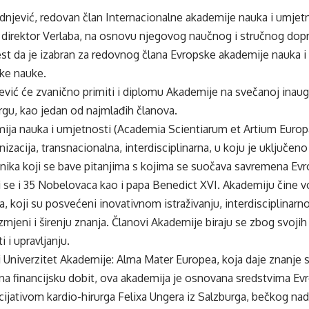
adnjević, redovan član Internacionalne akademije nauka i umjet
 direktor Verlaba, na osnovu njegovog naučnog i stručnog dopri
est da je izabran za redovnog člana Evropske akademije nauka i
čke nauke.
ić će zvanično primiti i diplomu Akademije na svečanoj inaugu
rgu, kao jedan od najmlađih članova.
ija nauka i umjetnosti (Academia Scientiarum et Artium Euro
zacija, transnacionalna, interdisciplinarna, u koju je uključen
nika koji se bave pitanjima s kojima se suočava savremena Evr
 se i 35 Nobelovaca kao i papa Benedict XVI. Akademiju čine vo
, koji su posvećeni inovativnom istraživanju, interdisciplinarno
razmjeni i širenju znanja. Članovi Akademije biraju se zbog svoji
 i upravljanju.
i Univerzitet Akademije: Alma Mater Europea, koja daje znanje
na financijsku dobit, ova akademija je osnovana sredstvima Ev
icijativom kardio-hirurga Felixa Ungera iz Salzburga, bečkog na