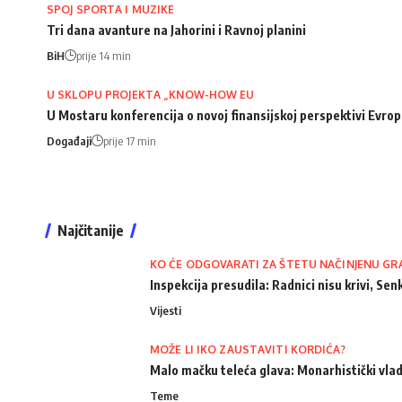
SPOJ SPORTA I MUZIKE
Tri dana avanture na Jahorini i Ravnoj planini
BiH
prije 14 min
U SKLOPU PROJEKTA „KNOW-HOW EU
U Mostaru konferencija o novoj finansijskoj perspektivi Evro
Događaji
prije 17 min
Najčitanije
KO ĆE ODGOVARATI ZA ŠTETU NAČINJENU GR
Inspekcija presudila: Radnici nisu krivi, Senk
Vijesti
MOŽE LI IKO ZAUSTAVITI KORDIĆA?
Malo mačku teleća glava: Monarhistički vlad
Teme