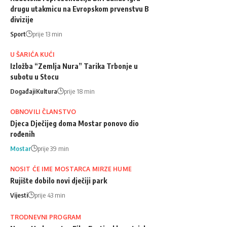
drugu utakmicu na Evropskom prvenstvu B
divizije
Sport
prije 13 min
U ŠARIĆA KUĆI
Izložba “Zemlja Nura” Tarika Trbonje u
subotu u Stocu
Događaji
Kultura
prije 18 min
OBNOVILI ČLANSTVO
Djeca Dječijeg doma Mostar ponovo dio
rođenih
Mostar
prije 39 min
NOSIT ĆE IME MOSTARCA MIRZE HUME
Rujište dobilo novi dječiji park
Vijesti
prije 43 min
TRODNEVNI PROGRAM