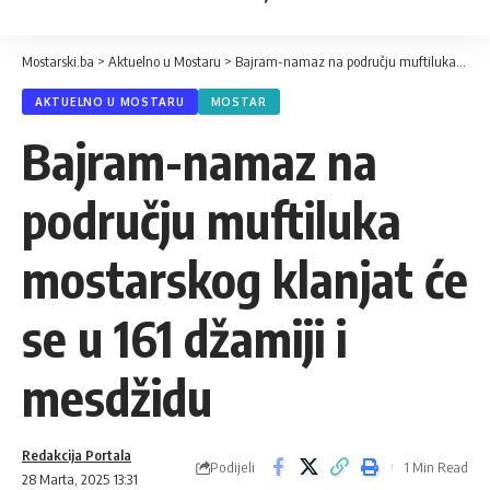
Mostarski.ba
>
Aktuelno u Mostaru
>
Bajram-namaz na području muftiluka mostarskog klanjat će se u 161 džamiji i mesdžidu
AKTUELNO U MOSTARU
MOSTAR
Bajram-namaz na
području muftiluka
mostarskog klanjat će
se u 161 džamiji i
mesdžidu
Redakcija Portala
Podijeli
1 Min Read
28 Marta, 2025 13:31