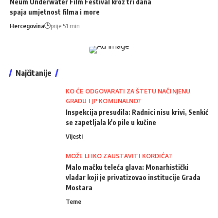
Neum Underwater Film Festival kroz tri dana
spaja umjetnost filma i more
Hercegovina
prije 51 min
Najčitanije
KO ĆE ODGOVARATI ZA ŠTETU NAČINJENU
GRADU I JP KOMUNALNO?
Inspekcija presudila: Radnici nisu krivi, Senkić
se zapetljala k'o pile u kučine
Vijesti
MOŽE LI IKO ZAUSTAVITI KORDIĆA?
Malo mačku teleća glava: Monarhistički
vladar koji je privatizovao institucije Grada
Mostara
Teme