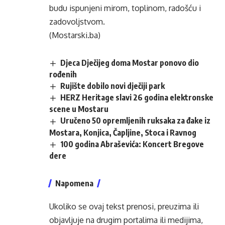
budu ispunjeni mirom, toplinom, radošću i
zadovoljstvom.
(Mostarski.ba)
Djeca Dječijeg doma Mostar ponovo dio
rođenih
Rujište dobilo novi dječiji park
HERZ Heritage slavi 26 godina elektronske
scene u Mostaru
Uručeno 50 opremljenih ruksaka za đake iz
Mostara, Konjica, Čapljine, Stoca i Ravnog
100 godina Abraševića: Koncert Bregove
dere
Napomena
Ukoliko se ovaj tekst prenosi, preuzima ili
objavljuje na drugim portalima ili medijima,