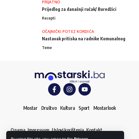
PRIJATNO
Prijedlog za današnji ručak/ Buredžici
Recepti
OČAJNIČKI POTEZ KORDIĆA
Nastavak pritiska na radnike Komunalnog
Teme
Mostar
Društvo
Kultura
Sport
Mostarlook
O nama
Impressum
Uslovi korištenja
Kontakt
Dojavi vijest
By using this site, you agree to the
Privacy