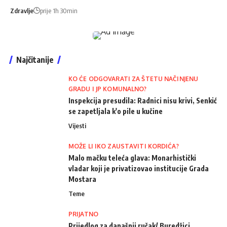
Zdravlje
prije 1h 30min
Najčitanije
KO ĆE ODGOVARATI ZA ŠTETU NAČINJENU
GRADU I JP KOMUNALNO?
Inspekcija presudila: Radnici nisu krivi, Senkić
se zapetljala k'o pile u kučine
Vijesti
MOŽE LI IKO ZAUSTAVITI KORDIĆA?
Malo mačku teleća glava: Monarhistički
vladar koji je privatizovao institucije Grada
Mostara
Teme
PRIJATNO
Prijedlog za današnji ručak/ Buredžici