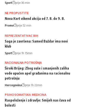
Sport
prije 36 min
NE PROPUSTITE
Nova Kort vikend akcija od 7. 8. do 9. 8.
Promo
prije 52 min
REPREZENTATIVAC BIH
Saga je završena: Samed Baždar ima novi
klub
Sport
prije 1h 15min
RACIONALNA POTROŠNJA
Široki Brijeg: Zbog suše i smanjenih zaliha
vode upućen apel građanima na racionalnu
potrošnju
Hercegovina
prije 1h 22min
PSIHOSOMATSKA MEDICINA
Raspoloženje i zdravlje: Smijeh nas čuva od
bolesti