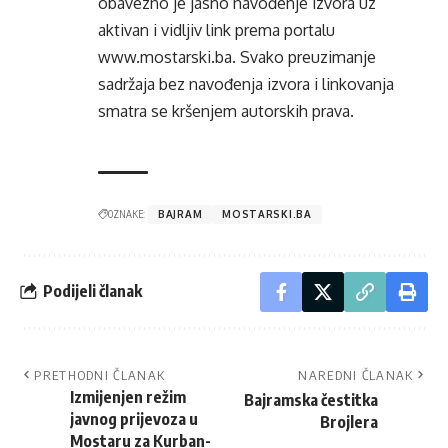
obavezno je jasno navođenje izvora uz
aktivan i vidljiv link prema portalu
www.mostarski.ba
. Svako preuzimanje
sadržaja bez navođenja izvora i linkovanja
smatra se kršenjem autorskih prava.
OZNAKE:
BAJRAM
MOSTARSKI.BA
Podijeli članak
PRETHODNI ČLANAK
NAREDNI ČLANAK
Izmijenjen režim
Bajramska čestitka
javnog prijevoza u
Brojlera
Mostaru za Kurban-