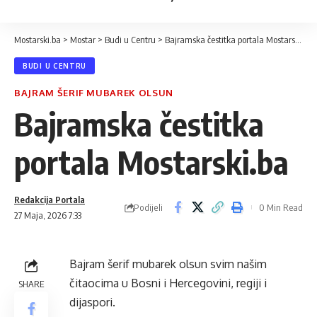
Mostarski.ba
>
Mostar
>
Budi u Centru
>
Bajramska čestitka portala Mostarski.ba
BUDI U CENTRU
BAJRAM ŠERIF MUBAREK OLSUN
Bajramska čestitka
portala Mostarski.ba
Redakcija Portala
Podijeli
0 Min Read
27 Maja, 2026 7:33
Bajram šerif mubarek olsun svim našim
čitaocima u Bosni i Hercegovini, regiji i
SHARE
dijaspori.