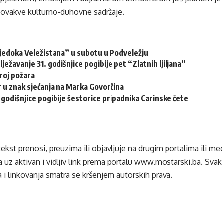
a ovakve kulturno-duhovne sadržaje.
vjedoka Veležistana” u subotu u Podveležju
lježavanje 31. godišnjice pogibije pet “Zlatnih ljiljana”
roj požara
 u znak sjećanja na Marka Govorčina
 godišnjice pogibije šestorice pripadnika Carinske čete
tekst prenosi, preuzima ili objavljuje na drugim portalima ili m
 uz aktivan i vidljiv link prema portalu
www.mostarski.ba
. Sva
 i linkovanja smatra se kršenjem autorskih prava.