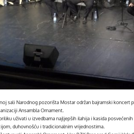
unoj sali Narodnog pozorišta Mostar održan bajramski koncert
rganizaciji Ansambla Ornament.
 priliku uživati u izvedbama najljepših ilahija i kasida posvećen
ijom, duhovnošću i tradicionalnim vrijednostima.