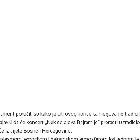
ment poručili su kako je cilj ovog koncerta njegovanje tradici
najavili da će koncert „Nek se pjeva Bajram je“ prerasti u tradic
če iz cijele Bosne i Hercegovine.
 pjesmom, emocijom i bajramskom atmosferom još jednom je p