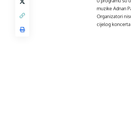
U programu su u
muzike Adnan Pa
Organizatori nis
cijelog koncert