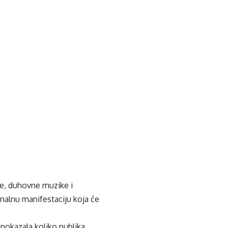
je, duhovne muzike i
ionalnu manifestaciju koja će
okazala koliko publika