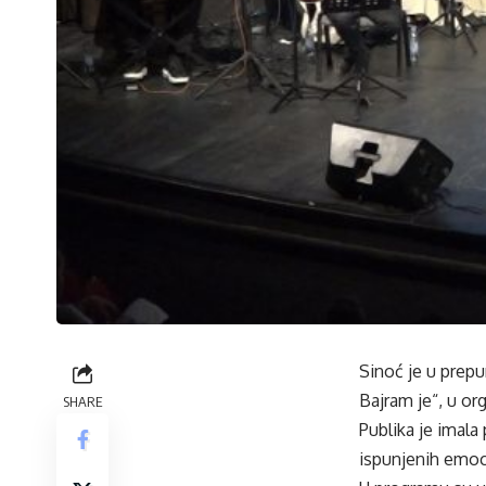
Sinoć je u prep
Bajram je“, u o
SHARE
Publika je imala
ispunjenih emoc