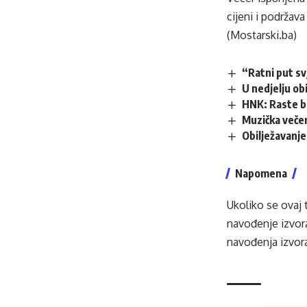
cijeni i podržav
(Mostarski.ba)
“Ratni put s
U nedjelju obi
HNK: Raste b
Muzička večer
Obilježavanje
Napomena
Ukoliko se ovaj 
navođenje izvora
navođenja izvora