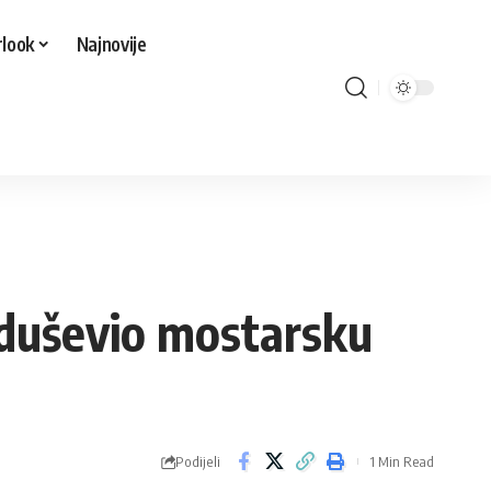
look
Najnovije
oduševio mostarsku
Podijeli
1 Min Read