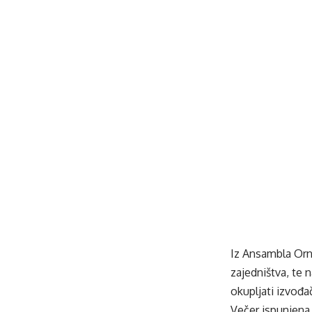
Iz Ansambla Orna
zajedništva, te 
okupljati izvođa
Večer ispunjena