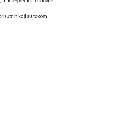
 te interpretator duhovne
 prisutnih koji su tokom