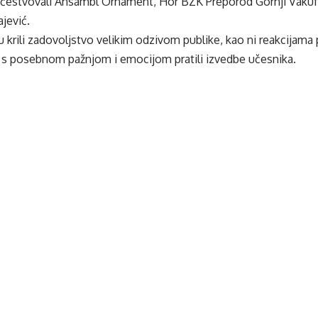
čestvovali Ansambl Ornament, Hor BZK Preporod Gornji Vakuf,
jević.
u krili zadovoljstvo velikim odzivom publike, kao ni reakcijama
a s posebnom pažnjom i emocijom pratili izvedbe učesnika.