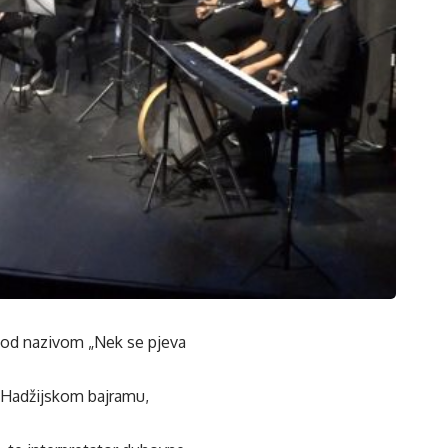
 pod nazivom „Nek se pjeva
ih Hadžijskom bajramu,