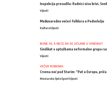
Inspekcija presudila: Radnici nisu krivi, Senk
Vijesti
Međunarodne večeri folklora u Podveležju
Kultura
Vijesti
BUNE SE, A NEĆE DA SE UČLANE U SINDIKAT
Sindikat o optužbama neformalne grupa radn
Vijesti
VEČER ROĐENIH
Crvena noć pod Starim: “Put u Evropu, priča
Mostarsko ljeto
Sport
Vijesti