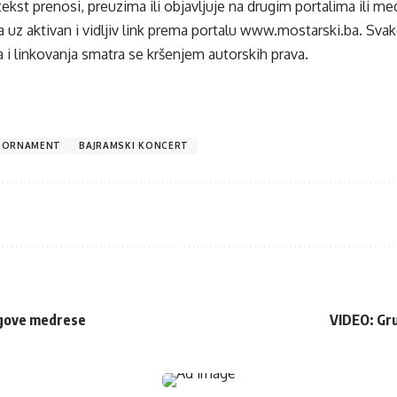
tekst prenosi, preuzima ili objavljuje na drugim portalima ili m
 uz aktivan i vidljiv link prema portalu
www.mostarski.ba
. Sva
 i linkovanja smatra se kršenjem autorskih prava.
 ORNAMENT
BAJRAMSKI KONCERT
egove medrese
VIDEO: Gru