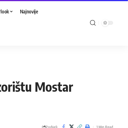
look
Najnovije
zorištu Mostar
Podijeli
1 Min Read