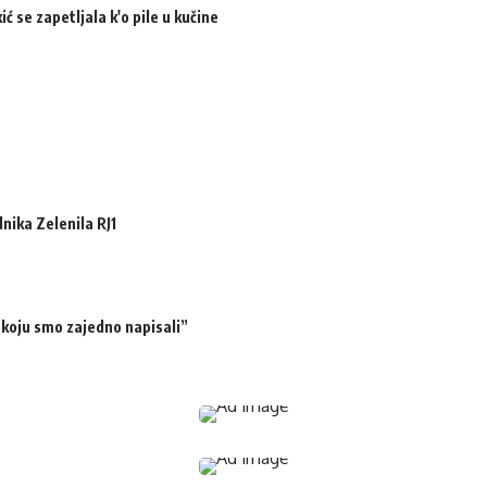
ić se zapetljala k'o pile u kučine
ika Zelenila RJ1
 koju smo zajedno napisali”