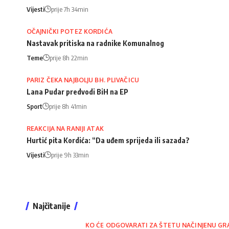
Vijesti
prije 7h 34min
OČAJNIČKI POTEZ KORDIĆA
Nastavak pritiska na radnike Komunalnog
Teme
prije 8h 22min
PARIZ ČEKA NAJBOLJU BH. PLIVAČICU
Lana Pudar predvodi BiH na EP
Sport
prije 8h 41min
REAKCIJA NA RANIJI ATAK
Hurtić pita Kordića: “Da uđem sprijeda ili sazada?
Vijesti
prije 9h 33min
Najčitanije
KO ĆE ODGOVARATI ZA ŠTETU NAČINJENU GR