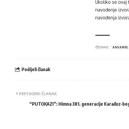
Ukoliko se ovaj 
navođenje izvora
navođenja izvora
OZNAKE:
ANSAMBL
Podijeli članak
PRETHODNI ČLANAK
“PUTOKAZI”: Himna 381. generacije Karađoz-b