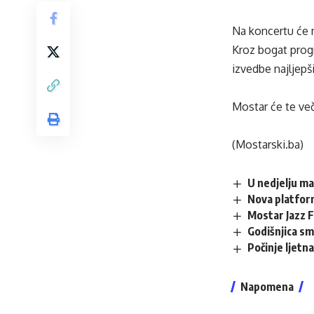
Na koncertu će 
Kroz bogat prog
izvedbe najljepših
Mostar će te veče
(Mostarski.ba)
U nedjelju ma
Nova platfor
Mostar Jazz 
Godišnjica sm
Počinje ljetna
Napomena