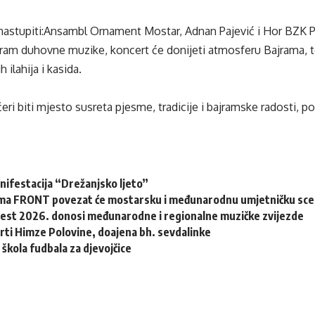
nastupiti:Ansambl Ornament Mostar, Adnan Pajević i Hor BZK P
ram duhovne muzike, koncert će donijeti atmosferu Bajrama, top
 ilahija i kasida.
ri biti mjesto susreta pjesme, tradicije i bajramske radosti, por
nifestacija “Drežanjsko ljeto”
ma FRONT povezat će mostarsku i međunarodnu umjetničku sc
Fest 2026. donosi međunarodne i regionalne muzičke zvijezde
rti Himze Polovine, doajena bh. sevdalinke
 škola fudbala za djevojčice