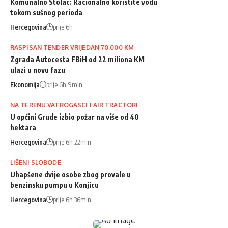
Komunalno Stolac: Racionalno koristite vodu
tokom sušnog perioda
Hercegovina
prije 6h
RASPISAN TENDER VRIJEDAN 70.000 KM
Zgrada Autocesta FBiH od 22 miliona KM
ulazi u novu fazu
Ekonomija
prije 6h 9min
NA TERENU VATROGASCI I AIR TRACTORI
U općini Grude izbio požar na više od 40
hektara
Hercegovina
prije 6h 22min
LIŠENI SLOBODE
Uhapšene dvije osobe zbog provale u
benzinsku pumpu u Konjicu
Hercegovina
prije 6h 36min