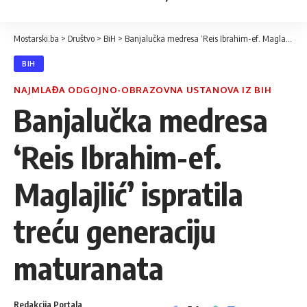
Mostarski.ba
>
Društvo
>
BiH
>
Banjalučka medresa ‘Reis Ibrahim-ef. Maglajlić’ ispratila treću generaciju maturanata
BIH
NAJMLAĐA ODGOJNO-OBRAZOVNA USTANOVA IZ BIH
Banjalučka medresa
‘Reis Ibrahim-ef.
Maglajlić’ ispratila
treću generaciju
maturanata
Redakcija Portala