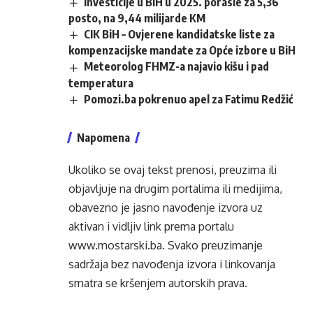
Investicije u BiH u 2025. porasle za 5,36
posto, na 9,44 milijarde KM
CIK BiH – Ovjerene kandidatske liste za
kompenzacijske mandate za Opće izbore u BiH
Meteorolog FHMZ-a najavio kišu i pad
temperatura
Pomozi.ba pokrenuo apel za Fatimu Redžić
Napomena
Ukoliko se ovaj tekst prenosi, preuzima ili
objavljuje na drugim portalima ili medijima,
obavezno je jasno navođenje izvora uz
aktivan i vidljiv link prema portalu
www.mostarski.ba
. Svako preuzimanje
sadržaja bez navođenja izvora i linkovanja
smatra se kršenjem autorskih prava.