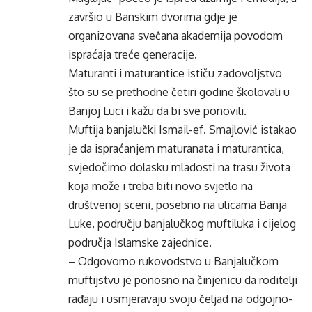
završio u Banskim dvorima gdje je
organizovana svečana akademija povodom
ispraćaja treće generacije.
Maturanti i maturantice ističu zadovoljstvo
što su se prethodne četiri godine školovali u
Banjoj Luci i kažu da bi sve ponovili.
Muftija banjalučki Ismail-ef. Smajlović istakao
je da ispraćanjem maturanata i maturantica,
svjedočimo dolasku mladosti na trasu života
koja može i treba biti novo svjetlo na
društvenoj sceni, posebno na ulicama Banja
Luke, području banjalučkog muftiluka i cijelog
područja Islamske zajednice.
– Odgovorno rukovodstvo u Banjalučkom
muftijstvu je ponosno na činjenicu da roditelji
rađaju i usmjeravaju svoju čeljad na odgojno-