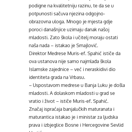
podigne na kvalitetniju razinu, te da se u
potpunosti sačuva njezina odgojno-
obrazovna uloga. Mnogo je mjesta gdje
poroci današnjice uzimaju danak našoj
mladosti. Zato škola i učitelj moraju ostati
naša nada – istakao je Smajlović.
Direktor Medrese Muris-ef. Spahić ističe da
ova ustanova nije samo najmlađa škola
Islamske zajednice – već i neraskidivi dio
identiteta grada na Vrbasu.
– Uspostavom medrese u Banja Luku je došla
mladosti. A dolaskom mladosti u grad se
vratio i život – ističe Muris-ef. Spahić.
Značaj ispraćaja banjalučkih maturanata i
maturantica istakao je i ministar za ljudska
prava i izbjeglice Bosne i Hercegovine Sevlid