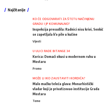
Najčitanije
KO ĆE ODGOVARATI ZA ŠTETU NAČINJENU
GRADU I JP KOMUNALNO?
Inspekcija presudila: Radnici nisu krivi, Senkić
se zapetljala k'o pile u kučine
Vijesti
U ULICI RADE BITANGE 34
Korica: Domaći okusi u modernom ruhu u
Mostaru
Promo
MOŽE LI IKO ZAUSTAVITI KORDIĆA?
Malo mačku teleća glava: Monarhistički
vladar koji je privatizovao institucije Grada
Mostara
Teme