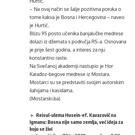
Hurtić.
– Na ovaj način se šalje pozitivna poruka o
tome kakva je Bosna i Hercegovina – naveo
je Hurtić.
Blizu 95 posto učenika banjalučke medrese
dolazi iz džemata s područja RS-a. Osnovana
je prije šest godina, a interes za nju
konstantno raste.
Na Svečanoj akademiji nastupio je Hor
Karađoz-begove medrese iz Mostara.
Mostarci su se predstaviti svojim autorskim
ilahijama i kasidama.
(Mostarski.ba)
Reisul-ulema Husein-ef. Kavazović na
Igmanu: Bosna nije samo zemlja, već ideja za
koju se živi