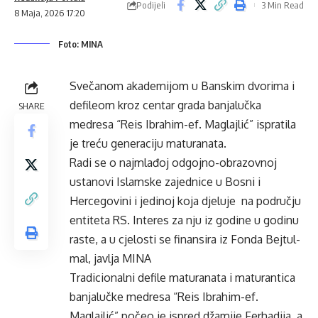
Podijeli
3 Min Read
8 Maja, 2026 17:20
Foto: MINA
Svečanom akademijom u Banskim dvorima i
defileom kroz centar grada banjalučka
SHARE
medresa “Reis Ibrahim-ef. Maglajlić” ispratila
je treću generaciju maturanata.
Radi se o najmlađoj odgojno-obrazovnoj
ustanovi Islamske zajednice u Bosni i
Hercegovini i jedinoj koja djeluje na području
entiteta RS. Interes za nju iz godine u godinu
raste, a u cjelosti se finansira iz Fonda Bejtul-
mal, javlja MINA
Tradicionalni defile maturanata i maturantica
banjalučke medresa “Reis Ibrahim-ef.
Maglajlić” počeo je ispred džamije Ferhadija, a