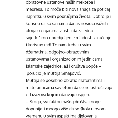
obrazovne ustanove naših mekteba i
medresa. To može biti nova snaga za poticaj
napretku u svim područjima života. Dobro je i
korisno da su sa nama danas nosioci važnih
uloga u organima vlasti i da zajedno
svjedočimo opredijeljenje mladosti za učenje
i koristan rad! To nam treba u svim
džematima, odgojno-obrazovnim
ustanovama i organizacionim jedinicama
Islamske zajednice, ali i društva uopće –
poručio je muftija Smajlović.
Muftija se posebno obratio maturantima i
maturanticama savjetom da se ne ustručavaju
od izazova koji im darivaju uspjeh.
– Stoga, svi faktori našeg društva mogu
doprinijeti mnogo više da se škola u ovom
vremenu u svim aspektima djelovanja