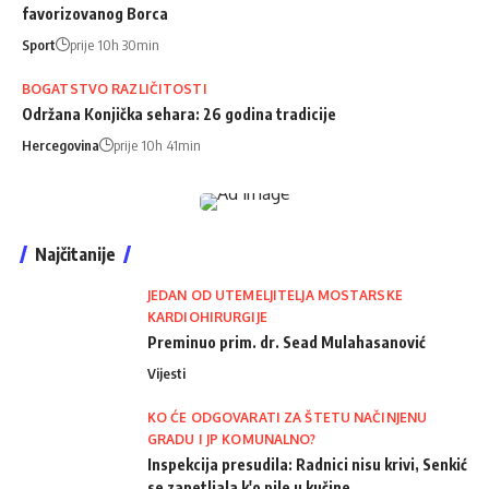
favorizovanog Borca
Sport
prije 10h 30min
BOGATSTVO RAZLIČITOSTI
Održana Konjička sehara: 26 godina tradicije
Hercegovina
prije 10h 41min
Najčitanije
JEDAN OD UTEMELJITELJA MOSTARSKE
KARDIOHIRURGIJE
Preminuo prim. dr. Sead Mulahasanović
Vijesti
KO ĆE ODGOVARATI ZA ŠTETU NAČINJENU
GRADU I JP KOMUNALNO?
Inspekcija presudila: Radnici nisu krivi, Senkić
se zapetljala k'o pile u kučine