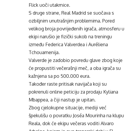
Flick uoči utakmice.
S druge strane, Real Madrid se suočava s
ozbiljnim unutrašnjim problemima. Pored
velikog broja povrijeđenih igrača, atmosferu u
ekipi narušio je fizički sukob na treningu
između Federica Valverdea i Auréliena
Tchouamenija.
Valverde je zadobio povredu glave zbog koje
će propustiti večerašnji meč, a oba igrača su
kažnjena sa po 500.000 eura.
Također raste pritisak navijača koji su
pokrenuli online peticiju za prodaju Kyliana
Mbappea, a čiji nastup je upitan.
Zbog cjelokupne situacije, mediji već
špekulišu o povratku Joséa Mourinha na klupu
Reala, dok će ekipu večeras voditi Alvaro