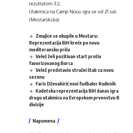
rezultatom 3:2.
Utakmica na Camp Nouu igra se od 21 sat.
(Mostarski.ba)
Zmajice se okupile u Mostaru:
Reprezentacija BiH kreće po novu
mediteransku priču
Velež želi pozitivan start protiv
favorizovanog Borca
Velež predstavio stručni štab za novu
sezonu
Faris Dževahirić novi fudbaler Rođenih
Kadetska reprezentacija BiH danas igra
drugu utakmicu na Evropskom prvenstvu B
divizije
Napomena