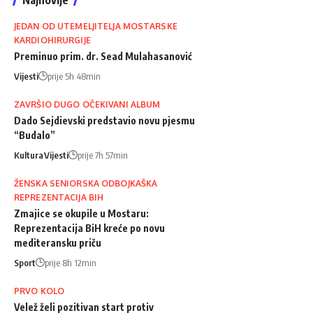
JEDAN OD UTEMELJITELJA MOSTARSKE
KARDIOHIRURGIJE
Preminuo prim. dr. Sead Mulahasanović
Vijesti
prije 5h 48min
ZAVRŠIO DUGO OČEKIVANI ALBUM
Dado Sejdievski predstavio novu pjesmu
“Budalo”
Kultura
Vijesti
prije 7h 57min
ŽENSKA SENIORSKA ODBOJKAŠKA
REPREZENTACIJA BIH
Zmajice se okupile u Mostaru:
Reprezentacija BiH kreće po novu
mediteransku priču
Sport
prije 8h 12min
PRVO KOLO
Velež želi pozitivan start protiv