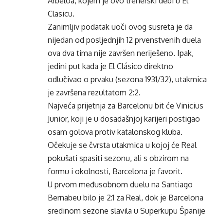
Arbeloa, kojem je ovo trenerski debi u El
Clasicu.
Zanimljiv podatak uoči ovog susreta je da
nijedan od posljednjih 12 prvenstvenih duela
ova dva tima nije završen neriješeno. Ipak,
jedini put kada je El Clásico direktno
odlučivao o prvaku (sezona 1931/32), utakmica
je završena rezultatom 2:2.
Najveća prijetnja za Barcelonu bit će Vinicius
Junior, koji je u dosadašnjoj karijeri postigao
osam golova protiv katalonskog kluba.
Očekuje se čvrsta utakmica u kojoj će Real
pokušati spasiti sezonu, ali s obzirom na
formu i okolnosti, Barcelona je favorit.
U prvom međusobnom duelu na Santiago
Bernabeu bilo je 2:1 za Real, dok je Barcelona
sredinom sezone slavila u Superkupu Španije