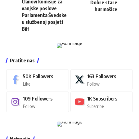
Članovi komisije za
Dobre stare
vanjske poslove
hurmašice
Parlamenta Švedske
u službenoj posjeti
BiH
Pratite nas
50K
Followers
163
Followers
Like
Follow
109
Followers
1K
Subscribers
Follow
Subscribe
Najnovije