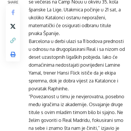
se večeras na Camp Nouu u okviru 35. kola
SHARE
španske La Lige. Utakmica počinje u 21 sat, a
ukoliko Katalonci ostanu neporaženi,
matematički će osigurati odbranu titule
prvaka Španije.
Barcelona u derbi ulazi sa 11 bodova prednosti
u odnosu na drugoplasirani Real i sa nizom od
deset uzastopnih ligaških pobjeda. Iako će
domaćinima nedostajati povrijeđeni Lamine
Yamal, trener Hansi Flick ističe da je ekipa
spremna, dok je dobra vijest za Katalonce i
povratak Raphinhe.
“Povezanost u timu je nevjerovatna, posebno
među igračima iz akademije. Osvajanje druge
titule s ovim mladim timom bilo bi sjajno. Ne
želim govoriti o Real Madridu, fokusirani smo
na sebe i znamo šta nam je činiti,” izjavio je