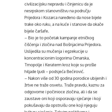
civilizacijsku nepravdu i činjenicu da je
nesrpskom stanovništvu na području
Prijedora i Kozarca naređeno da nose bijele
trake oko ruku, a na kuće i stanove da okače
bijele čaršafe.
– Bio je to početak kampanje etničkog
čišćenja i zločina nad Bošnjacima Prijedora.
Uslijedila su mučenja i egzekucije u
koncentracionim logorima Omarska,
Trnopolje i Keraterm kroz koje su prošle
hiljade ljudi – podsjeća Bećirović.
– Nakon više od 30 godina porodice ubijenih i
žrtve ne traže osvetu. Traže pravdu, kaznu za
odgovorne i počinioce zločina, ali i da se
zaustave oni koji osporavaju sjećanje i koji
pokušavaju da opstruišu one koji njeguju