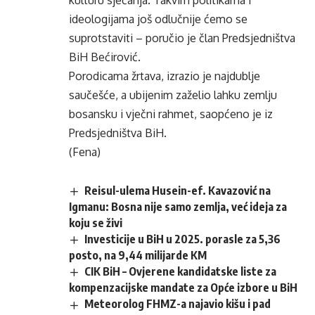
kulturu sjećanja. Takvim politikama i
ideologijama još odlučnije ćemo se
suprotstaviti – poručio je član Predsjedništva
BiH Bećirović.
Porodicama žrtava, izrazio je najdublje
saučešće, a ubijenim zaželio lahku zemlju
bosansku i vječni rahmet, saopćeno je iz
Predsjedništva BiH.
(Fena)
Reisul-ulema Husein-ef. Kavazović na
Igmanu: Bosna nije samo zemlja, već ideja za
koju se živi
Investicije u BiH u 2025. porasle za 5,36
posto, na 9,44 milijarde KM
CIK BiH – Ovjerene kandidatske liste za
kompenzacijske mandate za Opće izbore u BiH
Meteorolog FHMZ-a najavio kišu i pad