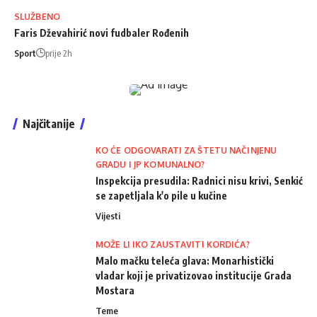
SLUŽBENO
Faris Dževahirić novi fudbaler Rođenih
Sport
prije 2h
Najčitanije
KO ĆE ODGOVARATI ZA ŠTETU NAČINJENU
GRADU I JP KOMUNALNO?
Inspekcija presudila: Radnici nisu krivi, Senkić
se zapetljala k'o pile u kučine
Vijesti
MOŽE LI IKO ZAUSTAVITI KORDIĆA?
Malo mačku teleća glava: Monarhistički
vladar koji je privatizovao institucije Grada
Mostara
Teme