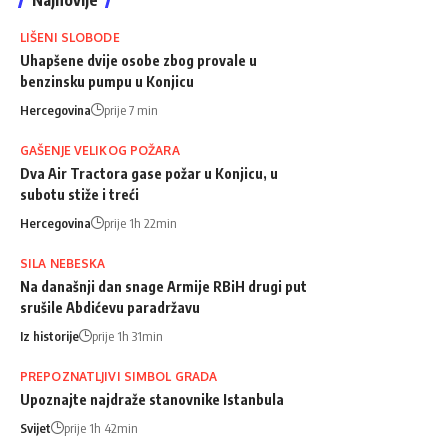
LIŠENI SLOBODE
Uhapšene dvije osobe zbog provale u
benzinsku pumpu u Konjicu
Hercegovina
prije 7 min
GAŠENJE VELIKOG POŽARA
Dva Air Tractora gase požar u Konjicu, u
subotu stiže i treći
Hercegovina
prije 1h 22min
SILA NEBESKA
Na današnji dan snage Armije RBiH drugi put
srušile Abdićevu paradržavu
Iz historije
prije 1h 31min
PREPOZNATLJIVI SIMBOL GRADA
Upoznajte najdraže stanovnike Istanbula
Svijet
prije 1h 42min