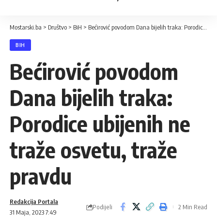
Mostarski.ba
>
Društvo
>
BiH
>
Bećirović povodom Dana bijelih traka: Porodice ubijenih ne traže osvetu, traže pravdu
BIH
Bećirović povodom
Dana bijelih traka:
Porodice ubijenih ne
traže osvetu, traže
pravdu
Redakcija Portala
Podijeli
2 Min Read
31 Maja, 2023 7:49