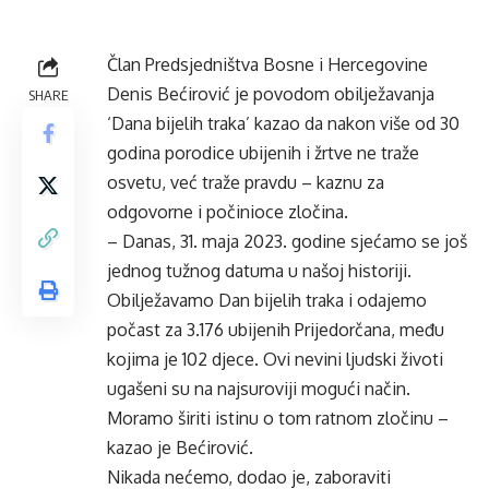
Član Predsjedništva Bosne i Hercegovine
Denis Bećirović je povodom obilježavanja
SHARE
‘Dana bijelih traka’ kazao da nakon više od 30
godina porodice ubijenih i žrtve ne traže
osvetu, već traže pravdu – kaznu za
odgovorne i počinioce zločina.
– Danas, 31. maja 2023. godine sjećamo se još
jednog tužnog datuma u našoj historiji.
Obilježavamo Dan bijelih traka i odajemo
počast za 3.176 ubijenih Prijedorčana, među
kojima je 102 djece. Ovi nevini ljudski životi
ugašeni su na najsuroviji mogući način.
Moramo širiti istinu o tom ratnom zločinu –
kazao je Bećirović.
Nikada nećemo, dodao je, zaboraviti