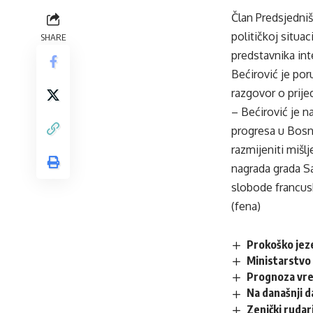
Član Predsjedniš
političkoj situa
SHARE
predstavnika int
Bećirović je por
razgovor o prije
– Bećirović je n
progresa u Bosni
razmijeniti miš
nagrada grada S
slobode francus
(fena)
Prokoško jez
Ministarstvo 
Prognoza vr
Na današnji 
Zenički rudar