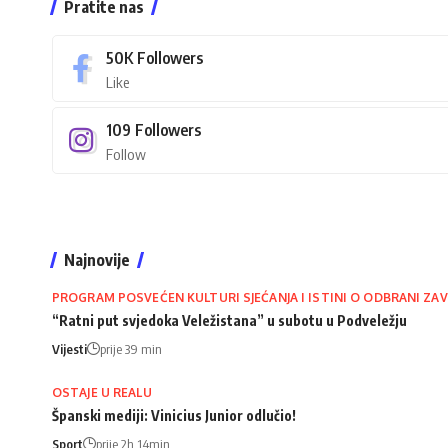
Pratite nas
50K
Followers
Like
109
Followers
Follow
Najnovije
PROGRAM POSVEĆEN KULTURI SJEĆANJA I ISTINI O ODBRANI ZAV
“Ratni put svjedoka Veležistana” u subotu u Podveležju
Vijesti
prije 39 min
OSTAJE U REALU
Španski mediji: Vinicius Junior odlučio!
Sport
prije 2h 14min