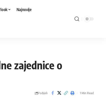
look
Najnovije
lne zajednice o
Podijeli
1 Min Read