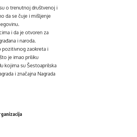
su o trenutnoj društvenoj i
o da se čuje i mišljenje
cegovinu.
cima i da je otvoren za
građana i naroda.
o pozitivnog zaokreta i
to je imao priliku
u kojima su Šestoaprilska
agrada i značajna Nagrada
rganizacija