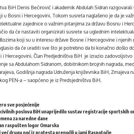
tva BiH Denis Bećirović i akademik Abdulah Sidran razgovarali 
ciji u Bosni i Hercegovini. Tokom susreta naglašeno je da je važn
elektualne zajednice o važnim pitanjima za državu Bosnu i Her
učio da će nastaviti organizirati susrete sa uglednim intelektual
dlozima koji su u interesu države Bosne i Hercegovine i njenih 
aglasio da će uraditi sve što je potrebno da bi konačno došlo d
 i Hercegovini. Član Predjedništva BiH je izrazio zadovoljstvo š
ljenje sa Abdulahom Sidranom, dobitnikom brojnih nagrada, međ
arajeva, Godišnja nagrada Udruženja književnika BiH, Zmajeva n
kog PEN-a – saopćeno je iz Predsjedništva BiH.
ero sve posjećenije
civilnih poslova BiH unaprijedilo sustav registracije sportskih o
emena za naredne dane
dan raspušten logor Omarska
i već drugu noć iz protesta prenoćili u jami Raspotočje