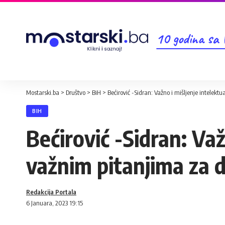
10 godina sa
Mostarski.ba
>
Društvo
>
BiH
>
Bećirović -Sidran: Važno i mišljenje intelek
BIH
Bećirović -Sidran: Važ
važnim pitanjima za 
Redakcija Portala
6 Januara, 2023 19:15