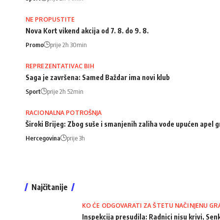
NE PROPUSTITE
Nova Kort vikend akcija od 7. 8. do 9. 8.
Promo
prije 2h 30min
REPREZENTATIVAC BIH
Saga je završena: Samed Baždar ima novi klub
Sport
prije 2h 52min
RACIONALNA POTROŠNJA
Široki Brijeg: Zbog suše i smanjenih zaliha vode upućen apel
Hercegovina
prije 3h
Najčitanije
KO ĆE ODGOVARATI ZA ŠTETU NAČINJENU GR
Inspekcija presudila: Radnici nisu krivi, Senk