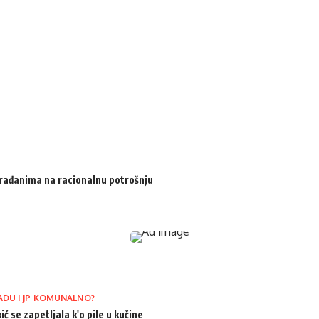
 građanima na racionalnu potrošnju
ADU I JP KOMUNALNO?
ić se zapetljala k'o pile u kučine