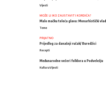
Vijesti
MOŽE LI IKO ZAUSTAVITI KORDIĆA?
Malo mačku teleća glava: Monarhistički vlad
Teme
PRIJATNO
Prijedlog za današnji ručak/ Buredžici
Recepti
Međunarodne večeri folklora u Podveležju
Kultura
Vijesti