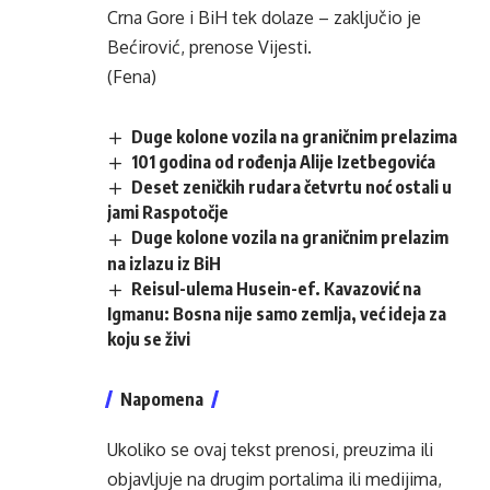
Crna Gore i BiH tek dolaze – zaključio je
Bećirović, prenose Vijesti.
(Fena)
Duge kolone vozila na graničnim prelazima
101 godina od rođenja Alije Izetbegovića
Deset zeničkih rudara četvrtu noć ostali u
jami Raspotočje
Duge kolone vozila na graničnim prelazim
na izlazu iz BiH
Reisul-ulema Husein-ef. Kavazović na
Igmanu: Bosna nije samo zemlja, već ideja za
koju se živi
Napomena
Ukoliko se ovaj tekst prenosi, preuzima ili
objavljuje na drugim portalima ili medijima,