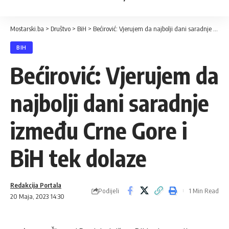
Mostarski.ba
>
Društvo
>
BiH
>
Bećirović: Vjerujem da najbolji dani saradnje između Crne Gore i BiH tek dolaze
BIH
Bećirović: Vjerujem da
najbolji dani saradnje
između Crne Gore i
BiH tek dolaze
Redakcija Portala
Podijeli
1 Min Read
20 Maja, 2023 14:30