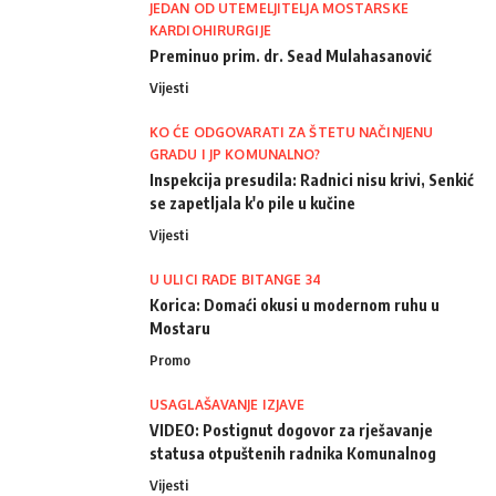
JEDAN OD UTEMELJITELJA MOSTARSKE
KARDIOHIRURGIJE
Preminuo prim. dr. Sead Mulahasanović
Vijesti
KO ĆE ODGOVARATI ZA ŠTETU NAČINJENU
GRADU I JP KOMUNALNO?
Inspekcija presudila: Radnici nisu krivi, Senkić
se zapetljala k'o pile u kučine
Vijesti
U ULICI RADE BITANGE 34
Korica: Domaći okusi u modernom ruhu u
Mostaru
Promo
USAGLAŠAVANJE IZJAVE
VIDEO: Postignut dogovor za rješavanje
statusa otpuštenih radnika Komunalnog
Vijesti