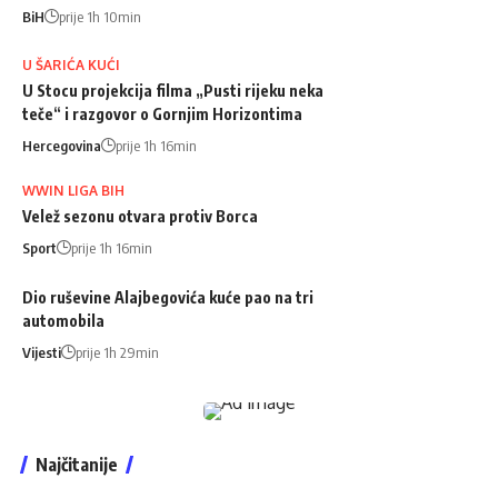
BiH
prije 1h 10min
U ŠARIĆA KUĆI
U Stocu projekcija filma „Pusti rijeku neka
teče“ i razgovor o Gornjim Horizontima
Hercegovina
prije 1h 16min
WWIN LIGA BIH
Velež sezonu otvara protiv Borca
Sport
prije 1h 16min
Dio ruševine Alajbegovića kuće pao na tri
automobila
Vijesti
prije 1h 29min
Najčitanije