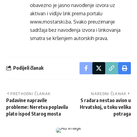
obavezno je jasno navođenje izvora uz
aktivan i vidljiv link prema portalu
www.mostarski.ba
. Svako preuzimanje
sadržaja bez navođenja izvora i linkovanja
smatra se kršenjem autorskih prava.
Podijeli članak
PRETHODNI ČLANAK
NAREDNI ČLANAK
Padavine napravile
S radara nestao avion u
probleme: Neretva poplavila
Hrvatskoj, u toku velika
plato ispod Starog mosta
potraga