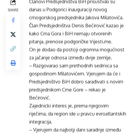
Članovi Predsjedništva BiH prisustvali su
danas u Podgorici inauguraciji novog
SHARE
crnogorskog predsjednika Jakova Milatovića.
Član Predsjedništva Denis Bećirović kazao je
kako Crna Gora i BiH nemaju otvorenih
pitanja, prenose podgoričke Vijesti.me.
On je dodao da postoji ogromna mogućnost
za jačanje odnosa između dvije zemlje.
– Razgovarao sam prethodnih sedmica sa
gospodinom Milatovićem. Vjerujem da će i
Predsjedništvo BiH dobro sarađivati s novim
predsjednikom Crne Gore – rekao je
Bećirović.
Zajednicki interes je, prema njegovim
riječima, da region ide u pravcu evroatlantskih
integracija.
– Vjerujem da najbolji dani saradnje između