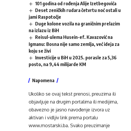
101 godina od rođenja Alije Izetbegovića
Deset zeničkih rudara četvrtu noć ostali u
jami Raspotočje
Duge kolone vozila na graničnim prelazim
na izlazu iz BiH
Reisul-ulema Husein-ef. Kavazović na
Igmanu: Bosna nije samo zemlja, već ideja za
koju se živi
Investicije u BiH u 2025. porasle za 5,36
posto, na 9,44 milijarde KM
Napomena
Ukoliko se ovaj tekst prenosi, preuzima ili
objavljuje na drugim portalima ili medijima,
obavezno je jasno navođenje izvora uz
aktivan i vidljiv link prema portalu
www.mostarski.ba
. Svako preuzimanje