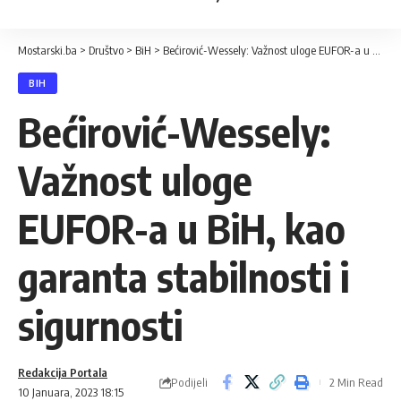
Mostarski.ba
>
Društvo
>
BiH
>
Bećirović-Wessely: Važnost uloge EUFOR-a u BiH, kao garanta stabilnosti i sigurnosti
BIH
Bećirović-Wessely:
Važnost uloge
EUFOR-a u BiH, kao
garanta stabilnosti i
sigurnosti
Redakcija Portala
Podijeli
2 Min Read
10 Januara, 2023 18:15