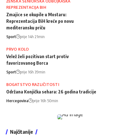
ŽENSKA SENIORSKA ODBOJKAŠKA
REPREZENTACIJA BIH
Zmajice se okupile u Mostaru:
Reprezentacija BiH kreće po novu
mediteransku priču
Sport
prije 14h 21min
PRVO KOLO
Velež želi pozitivan start protiv
favorizovanog Borca
Sport
prije 16h 39min
BOGATSTVO RAZLIČITOSTI
Održana Konjička sehara: 26 godina tradicije
Hercegovina
prije 16h 50min
Najčitanije