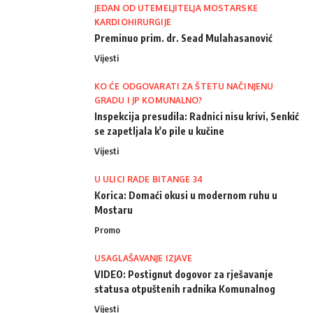
JEDAN OD UTEMELJITELJA MOSTARSKE
KARDIOHIRURGIJE
Preminuo prim. dr. Sead Mulahasanović
Vijesti
KO ĆE ODGOVARATI ZA ŠTETU NAČINJENU
GRADU I JP KOMUNALNO?
Inspekcija presudila: Radnici nisu krivi, Senkić
se zapetljala k'o pile u kučine
Vijesti
U ULICI RADE BITANGE 34
Korica: Domaći okusi u modernom ruhu u
Mostaru
Promo
USAGLAŠAVANJE IZJAVE
VIDEO: Postignut dogovor za rješavanje
statusa otpuštenih radnika Komunalnog
Vijesti