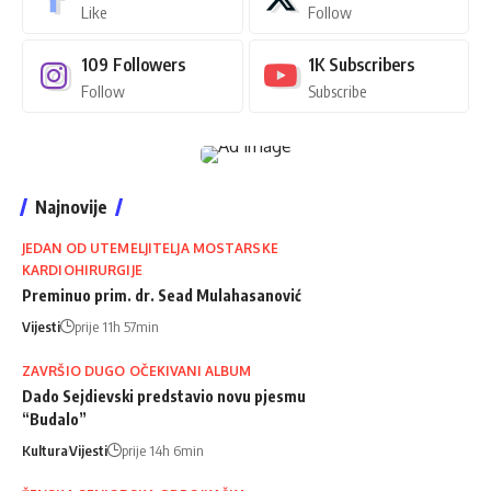
Like
Follow
109
Followers
1K
Subscribers
Follow
Subscribe
Najnovije
JEDAN OD UTEMELJITELJA MOSTARSKE
KARDIOHIRURGIJE
Preminuo prim. dr. Sead Mulahasanović
Vijesti
prije 11h 57min
ZAVRŠIO DUGO OČEKIVANI ALBUM
Dado Sejdievski predstavio novu pjesmu
“Budalo”
Kultura
Vijesti
prije 14h 6min