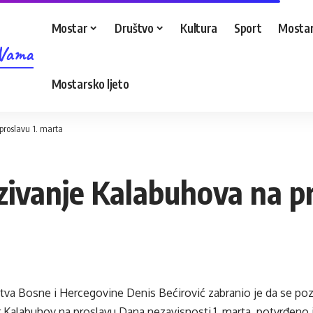
Mostar
Društvo
Kultura
Sport
Mostar
 Vama
Mostarsko ljeto
proslavu 1. marta
zivanje Kalabuhova na p
štva Bosne i Hercegovine Denis Bećirović zabranio je da se po
r Kalabuhov na proslavu Dana nezavisnosti 1. marta, potvrđeno j