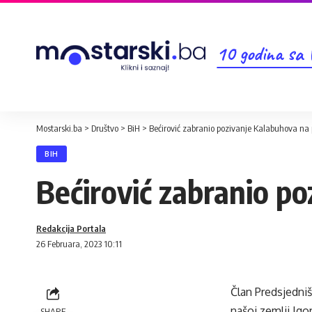
10 godina sa
Mostarski.ba
>
Društvo
>
BiH
>
Bećirović zabranio pozivanje Kalabuhova na 
BIH
Bećirović zabranio po
Redakcija Portala
26 Februara, 2023 10:11
Član Predsjedni
našoj zemlji Igo
SHARE