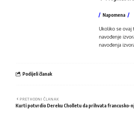
Napomena
Ukoliko se ovaj 
navođenje izvora
navođenja izvora
Podijeli članak
PRETHODNI ČLANAK
Kurti potvrdio Dereku Cholletu da prihvata francusko-n