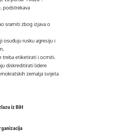
e, podstrekava
ao sramiti zbog izjava o
i osuđuju rusku agresiju i
m.
reba etiketirati i ocrniti.
diskreditirati lidere
demokratskih zemalja svijeta
lazu iz BiH
rganizacija