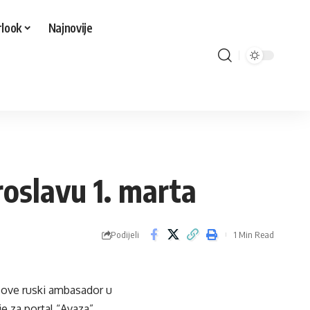
look
Najnovije
roslavu 1. marta
Podijeli
1 Min Read
zove ruski ambasador u
e za portal “Avaza”.