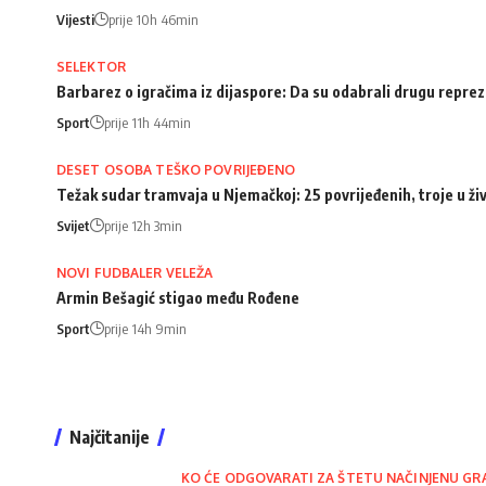
Vijesti
prije 10h 46min
SELEKTOR
Barbarez o igračima iz dijaspore: Da su odabrali drugu repreze
Sport
prije 11h 44min
DESET OSOBA TEŠKO POVRIJEĐENO
Težak sudar tramvaja u Njemačkoj: 25 povrijeđenih, troje u ži
Svijet
prije 12h 3min
NOVI FUDBALER VELEŽA
Armin Bešagić stigao među Rođene
Sport
prije 14h 9min
Najčitanije
KO ĆE ODGOVARATI ZA ŠTETU NAČINJENU GR