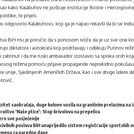
akao kako Kalabuhov ne poštuje institucije Bosne i Hercegovin
olitike, te prijeti.
as odgovorio Kalabuhovu, koji ga je napao rekavši da bi se treb
tva BiH mu je poručio da s ponosom ističe da je uz sve one koj
rupi diktatora i autokrata koji podržavaju i odlikuju Putinov reži
 zabrinut i da me ruski ambasador izostavio sa spiska onih koje t
inovog režima pomoću prljave propagande neprekidno pokušavaju 
ke unije, Sjedinjenih Američkih Država, kao i sve druge lidere 
irović.
zitet saobraćaja, duge kolone vozila na graničnim prelazima na iz
ruštvo ‘Naše ptice’: Stop krivolovu na prepelicu
ero sve posjećenije
civilnih poslova BiH unaprijedilo sistem registracije sportskih o
emena za naredne dane