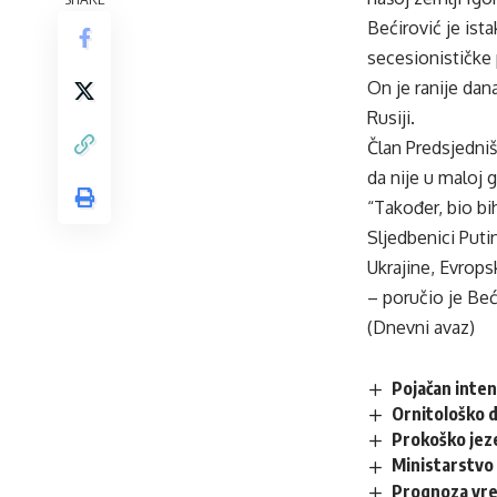
Bećirović je ist
secesionističke p
On je ranije dan
Rusiji.
Član Predsjedniš
da nije u maloj g
“Također, bio bih
Sljedbenici Put
Ukrajine, Evrops
– poručio je Beć
(Dnevni avaz)
Pojačan inten
Ornitološko d
Prokoško jez
Ministarstvo 
Prognoza vr