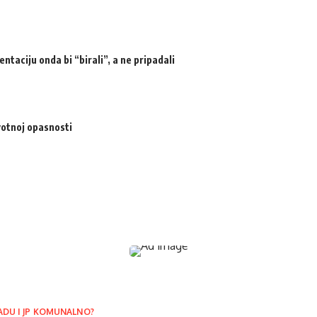
ntaciju onda bi “birali”, a ne pripadali
votnoj opasnosti
ADU I JP KOMUNALNO?