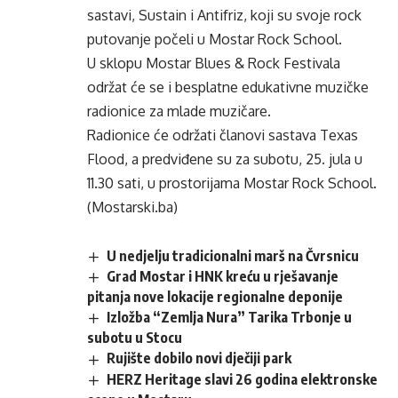
sastavi, Sustain i Antifriz, koji su svoje rock
putovanje počeli u Mostar Rock School.
U sklopu Mostar Blues & Rock Festivala
održat će se i besplatne edukativne muzičke
radionice za mlade muzičare.
Radionice će održati članovi sastava Texas
Flood, a predviđene su za subotu, 25. jula u
11.30 sati, u prostorijama Mostar Rock School.
(Mostarski.ba)
U nedjelju tradicionalni marš na Čvrsnicu
Grad Mostar i HNK kreću u rješavanje
pitanja nove lokacije regionalne deponije
Izložba “Zemlja Nura” Tarika Trbonje u
subotu u Stocu
Rujište dobilo novi dječiji park
HERZ Heritage slavi 26 godina elektronske