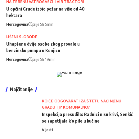
NA TERENU VATROGASCI I AIR TRACTORI
U općini Grude izbio požar na više od 40
hektara
Hercegovina
prije 5h 5min
LIŠENI SLOBODE
Uhapšene dvije osobe zbog provale u
benzinsku pumpu u Konjicu
Hercegovina
prije 5h 19min
Najčitanije
KO ĆE ODGOVARATI ZA ŠTETU NAČINJENU
GRADU I JP KOMUNALNO?
Inspekcija presudila: Radnici nisu krivi, Senkić
se zapetljala k'o pile u kučine
Vijesti