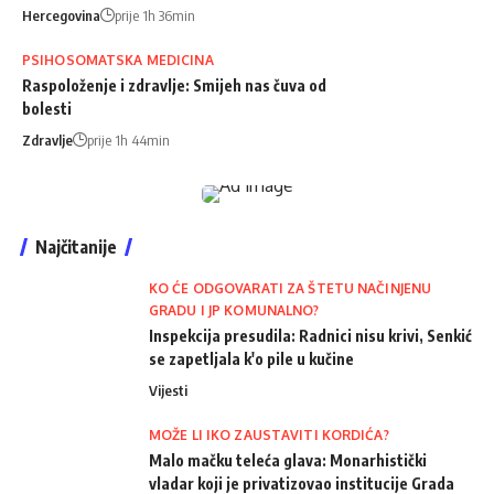
Hercegovina
prije 1h 36min
PSIHOSOMATSKA MEDICINA
Raspoloženje i zdravlje: Smijeh nas čuva od
bolesti
Zdravlje
prije 1h 44min
Najčitanije
KO ĆE ODGOVARATI ZA ŠTETU NAČINJENU
GRADU I JP KOMUNALNO?
Inspekcija presudila: Radnici nisu krivi, Senkić
se zapetljala k'o pile u kučine
Vijesti
MOŽE LI IKO ZAUSTAVITI KORDIĆA?
Malo mačku teleća glava: Monarhistički
vladar koji je privatizovao institucije Grada