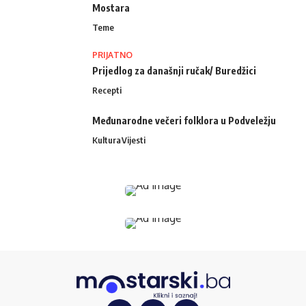
Mostara
Teme
PRIJATNO
Prijedlog za današnji ručak/ Buredžici
Recepti
Međunarodne večeri folklora u Podveležju
Kultura
Vijesti