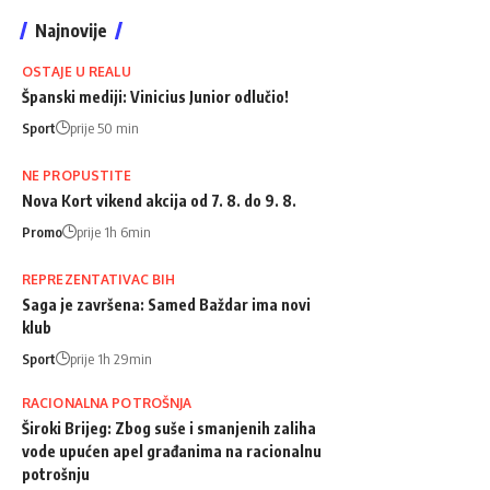
Najnovije
OSTAJE U REALU
Španski mediji: Vinicius Junior odlučio!
Sport
prije 50 min
NE PROPUSTITE
Nova Kort vikend akcija od 7. 8. do 9. 8.
Promo
prije 1h 6min
REPREZENTATIVAC BIH
Saga je završena: Samed Baždar ima novi
klub
Sport
prije 1h 29min
RACIONALNA POTROŠNJA
Široki Brijeg: Zbog suše i smanjenih zaliha
vode upućen apel građanima na racionalnu
potrošnju