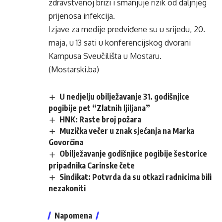
zdravstvenoj brizi i smanjuje rizik od daljnjeg
prijenosa infekcija.
Izjave za medije predviđene su u srijedu, 20.
maja, u 13 sati u konferencijskog dvorani
Kampusa Sveučilišta u Mostaru.
(Mostarski.ba)
U nedjelju obilježavanje 31. godišnjice
pogibije pet “Zlatnih ljiljana”
HNK: Raste broj požara
Muzička večer u znak sjećanja na Marka
Govorčina
Obilježavanje godišnjice pogibije šestorice
pripadnika Carinske čete
Sindikat: Potvrda da su otkazi radnicima bili
nezakoniti
Napomena