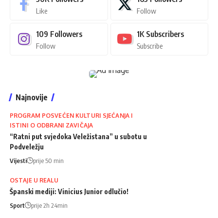
Like
Follow
109
Followers
1K
Subscribers
Follow
Subscribe
Najnovije
PROGRAM POSVEĆEN KULTURI SJEĆANJA I
ISTINI O ODBRANI ZAVIČAJA
“Ratni put svjedoka Veležistana” u subotu u
Podveležju
Vijesti
prije 50 min
OSTAJE U REALU
Španski mediji: Vinicius Junior odlučio!
Sport
prije 2h 24min