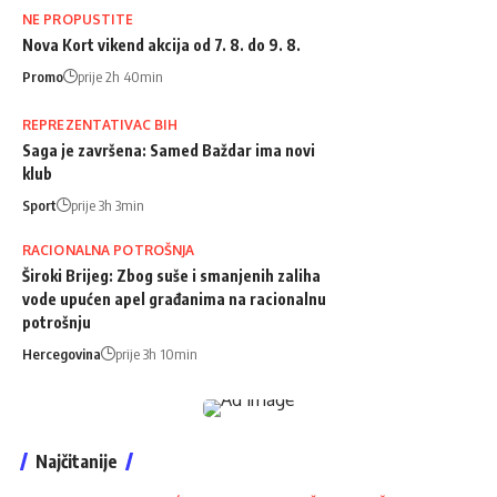
NE PROPUSTITE
Nova Kort vikend akcija od 7. 8. do 9. 8.
Promo
prije 2h 40min
REPREZENTATIVAC BIH
Saga je završena: Samed Baždar ima novi
klub
Sport
prije 3h 3min
RACIONALNA POTROŠNJA
Široki Brijeg: Zbog suše i smanjenih zaliha
vode upućen apel građanima na racionalnu
potrošnju
Hercegovina
prije 3h 10min
Najčitanije