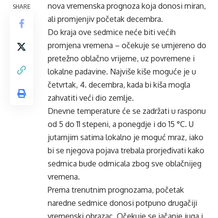
nova vremenska prognoza koja donosi miran,
SHARE
ali promjenjiv početak decembra.
Do kraja ove sedmice neće biti većih
promjena vremena – očekuje se umjereno do
pretežno oblačno vrijeme, uz povremene i
lokalne padavine. Najviše kiše moguće je u
četvrtak, 4. decembra, kada bi kiša mogla
zahvatiti veći dio zemlje.
Dnevne temperature će se zadržati u rasponu
od 5 do 11 stepeni, a ponegdje i do 15 °C. U
jutarnjim satima lokalno je moguć mraz, iako
bi se njegova pojava trebala prorjeđivati kako
sedmica bude odmicala zbog sve oblačnijeg
vremena.
Prema trenutnim prognozama, početak
naredne sedmice donosi potpuno drugačiji
vremenski obrazac. Očekuje se jačanje juga i