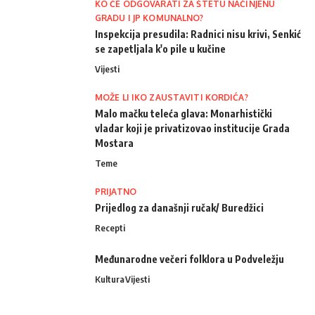
KO ĆE ODGOVARATI ZA ŠTETU NAČINJENU
GRADU I JP KOMUNALNO?
Inspekcija presudila: Radnici nisu krivi, Senkić
se zapetljala k'o pile u kučine
Vijesti
MOŽE LI IKO ZAUSTAVITI KORDIĆA?
Malo mačku teleća glava: Monarhistički
vladar koji je privatizovao institucije Grada
Mostara
Teme
PRIJATNO
Prijedlog za današnji ručak/ Buredžici
Recepti
Međunarodne večeri folklora u Podveležju
Kultura
Vijesti