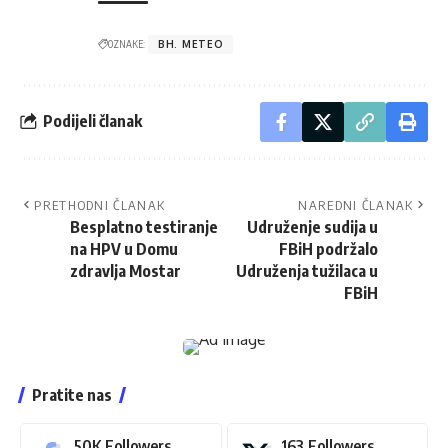
OZNAKE:
BH. METEO
Podijeli članak
PRETHODNI ČLANAK
NAREDNI ČLANAK
Besplatno testiranje
Udruženje sudija u
na HPV u Domu
FBiH podržalo
zdravlja Mostar
Udruženja tužilaca u
FBiH
Pratite nas
50K
Followers
163
Followers