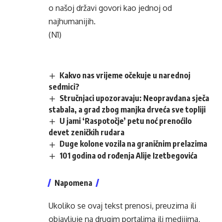
o našoj državi govori kao jednoj od
najhumanijih.
(N1)
Kakvo nas vrijeme očekuje u narednoj
sedmici?
Stručnjaci upozoravaju: Neopravdana sječa
stabala, a grad zbog manjka drveća sve topliji
U jami ‘Raspotočje’ petu noć prenoćilo
devet zeničkih rudara
Duge kolone vozila na graničnim prelazima
101 godina od rođenja Alije Izetbegovića
Napomena
Ukoliko se ovaj tekst prenosi, preuzima ili
objavljuje na drugim portalima ili medijima,