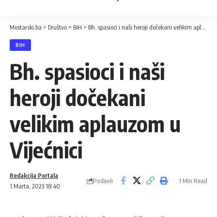
Mostarski.ba
>
Društvo
>
BiH
>
Bh. spasioci i naši heroji dočekani velikim aplauzom u Vijećnici
BIH
Bh. spasioci i naši
heroji dočekani
velikim aplauzom u
Vijećnici
Redakcija Portala
Podijeli
1 Min Read
1 Marta, 2023 18:40