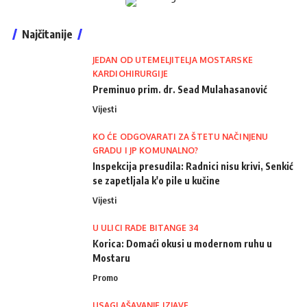
Najčitanije
JEDAN OD UTEMELJITELJA MOSTARSKE
KARDIOHIRURGIJE
Preminuo prim. dr. Sead Mulahasanović
Vijesti
KO ĆE ODGOVARATI ZA ŠTETU NAČINJENU
GRADU I JP KOMUNALNO?
Inspekcija presudila: Radnici nisu krivi, Senkić
se zapetljala k'o pile u kučine
Vijesti
U ULICI RADE BITANGE 34
Korica: Domaći okusi u modernom ruhu u
Mostaru
Promo
USAGLAŠAVANJE IZJAVE