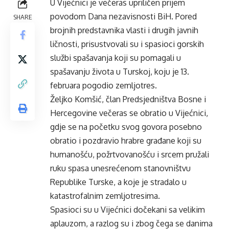
U Vijećnici je večeras upriličen prijem
povodom Dana nezavisnosti BiH. Pored
SHARE
brojnih predstavnika vlasti i drugih javnih
ličnosti, prisustvovali su i spasioci gorskih
službi spašavanja koji su pomagali u
spašavanju života u Turskoj, koju je 13.
februara pogodio zemljotres.
Željko Komšić, član Predsjedništva Bosne i
Hercegovine večeras se obratio u Vijećnici,
gdje se na početku svog govora posebno
obratio i pozdravio hrabre građane koji su
humanošću, požrtvovanošću i srcem pružali
ruku spasa unesrećenom stanovništvu
Republike Turske, a koje je stradalo u
katastrofalnim zemljotresima.
Spasioci su u Vijećnici dočekani sa velikim
aplauzom, a razlog su i zbog čega se danima