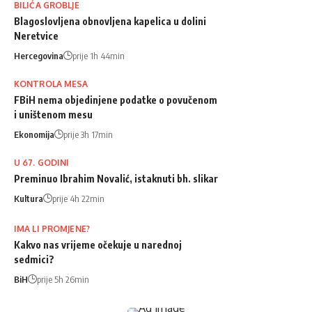
BILIĆA GROBLJE
Blagoslovljena obnovljena kapelica u dolini
Neretvice
Hercegovina
prije 1h 44min
KONTROLA MESA
FBiH nema objedinjene podatke o povučenom
i uništenom mesu
Ekonomija
prije 3h 17min
U 67. GODINI
Preminuo Ibrahim Novalić, istaknuti bh. slikar
Kultura
prije 4h 22min
IMA LI PROMJENE?
Kakvo nas vrijeme očekuje u narednoj
sedmici?
BiH
prije 5h 26min