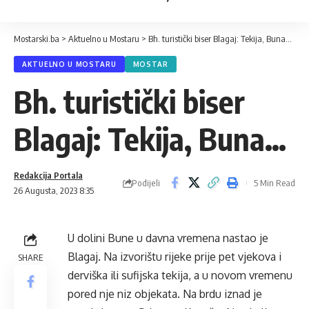
Mostarski.ba
>
Aktuelno u Mostaru
>
Bh. turistički biser Blagaj: Tekija, Buna…
AKTUELNO U MOSTARU
MOSTAR
Bh. turistički biser
Blagaj: Tekija, Buna…
Redakcija Portala
Podijeli
5 Min Read
26 Augusta, 2023 8:35
U dolini Bune u davna vremena nastao je
Blagaj. Na izvorištu rijeke prije pet vjekova i
SHARE
derviška ili sufijska tekija, a u novom vremenu
pored nje niz objekata. Na brdu iznad je