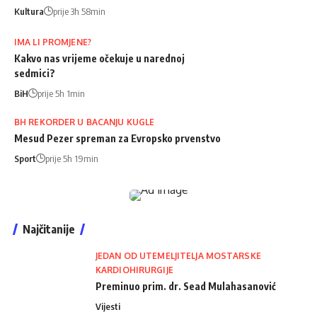
Kultura
prije 3h 58min
IMA LI PROMJENE?
Kakvo nas vrijeme očekuje u narednoj
sedmici?
BiH
prije 5h 1min
BH REKORDER U BACANJU KUGLE
Mesud Pezer spreman za Evropsko prvenstvo
Sport
prije 5h 19min
Najčitanije
JEDAN OD UTEMELJITELJA MOSTARSKE
KARDIOHIRURGIJE
Preminuo prim. dr. Sead Mulahasanović
Vijesti