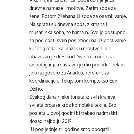
– kuhinja ili čajdžinica. Soba do nje je za
dnevne namaze i molitve. Zatim soba za
žene. Potom čilehana ili soba za osamljivanje.
Na spratu su dnevna soba, zikrhana i
musafirska soba, te hamam. Sve je dostupno
za pogledati svim posjetiocima uz poštivanje
kućnog reda. Za ulazak u molitveni dio
obavezan je dres kod. Sve to imamo na
raspolaganju i sastavni je dio ponude“, rekao
je u razgovoru za Anadolu referent za
koordinaciju u Tekijskom kompleksu Edin
Džiho.
Svakog dana rijeke turista iz svih krajeva
svijeta prolaze kroz kompleks tekije. Broj
posjeta u ovoj godini bi trebao nadmašiti i
dosad najbolju 2019.
“U posljednje tri godine smo obogatili