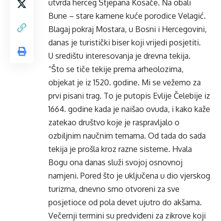
utvrda herceg Stjepana Kosače. Na obali
Bune – stare kamene kuće porodice Velagić.
Blagaj pokraj Mostara, u Bosni i Hercegovini,
danas je turistički biser koji vrijedi posjetiti.
U središtu interesovanja je drevna tekija.
“Što se tiče tekije prema arheolozima,
objekat je iz 1520. godine. Mi se vežemo za
prvi pisani trag. To je putopis Evlije Čelebije iz
1664. godine kada je naišao ovuda, i kako kaže
zatekao društvo koje je raspravljalo o
ozbiljnim naučnim temama. Od tada do sada
tekija je prošla kroz razne sisteme. Hvala
Bogu ona danas služi svojoj osnovnoj
namjeni. Pored što je uključena u dio vjerskog
turizma, dnevno smo otvoreni za sve
posjetioce od pola devet ujutro do akšama.
Večernji termini su predviđeni za zikrove koji