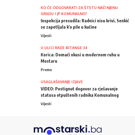
KO ĆE ODGOVARATI ZA ŠTETU NAČINJENU
GRADU I JP KOMUNALNO?
Inspekcija presudila: Radnici nisu krivi, Senkić
se zapetljala k'o pile u kučine
Vijesti
U ULICI RADE BITANGE 34
Korica: Domaći okusi u modernom ruhu u
Mostaru
Promo
USAGLAŠAVANJE IZJAVE
VIDEO: Postignut dogovor za rješavanje
statusa otpuštenih radnika Komunalnog
Vijesti