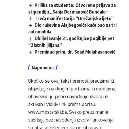
Prilika za studente: Otvorene prijave za
stipendiju „Sanja Đermanović Bundalo“
Treća manifestacija “Drežanjsko ljeto”
Dio ruševine Alajbegovića kuće pao na tri
automobila
Obilježavanje 31. godišnjice pogibije pet
“Zlatnih ljiljana”
Preminuo prim. dr. Sead Mulahasanović
Napomena
Ukoliko se ovaj tekst prenosi, preuzima ili
objavljuje na drugim portalima ili medijima,
obavezno je jasno navođenje izvora uz
aktivan i vidljiv link prema portalu
www.mostarski.ba
. Svako preuzimanje
sadržaja bez navođenja izvora i linkovanja
smatra se kršenjem autorskih prava.