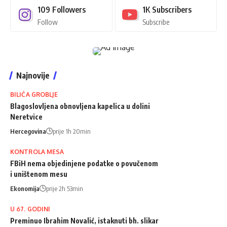
109
Followers
1K
Subscribers
Follow
Subscribe
Najnovije
BILIĆA GROBLJE
Blagoslovljena obnovljena kapelica u dolini
Neretvice
Hercegovina
prije 1h 20min
KONTROLA MESA
FBiH nema objedinjene podatke o povučenom
i uništenom mesu
Ekonomija
prije 2h 53min
U 67. GODINI
Preminuo Ibrahim Novalić, istaknuti bh. slikar