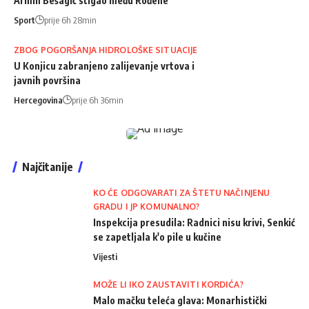
Armin Bešagić stigao među Rođene
Sport
prije 6h 28min
ZBOG POGORŠANJA HIDROLOŠKE SITUACIJE
U Konjicu zabranjeno zalijevanje vrtova i
javnih površina
Hercegovina
prije 6h 36min
Najčitanije
KO ĆE ODGOVARATI ZA ŠTETU NAČINJENU
GRADU I JP KOMUNALNO?
Inspekcija presudila: Radnici nisu krivi, Senkić
se zapetljala k'o pile u kučine
Vijesti
MOŽE LI IKO ZAUSTAVITI KORDIĆA?
Malo mačku teleća glava: Monarhistički