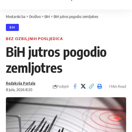
Mostarski.ba
>
Društvo
>
BiH
>
BiH jutros pogodio zemljotres
BIH
BEZ OZBILJNIH POSLJEDICA
BiH jutros pogodio
zemljotres
Redakcija Portala
Podijeli
1 Min Read
8 Jula, 2026 8:20