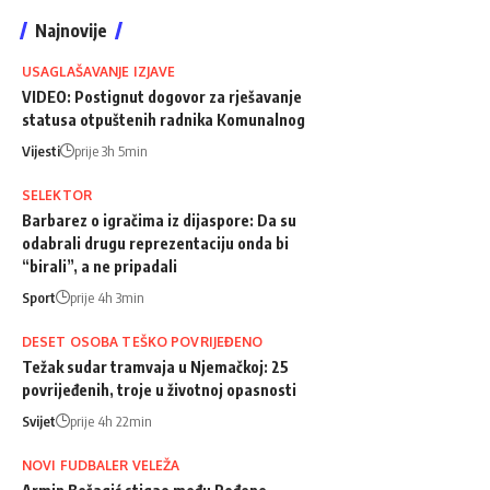
Najnovije
USAGLAŠAVANJE IZJAVE
VIDEO: Postignut dogovor za rješavanje
statusa otpuštenih radnika Komunalnog
Vijesti
prije 3h 5min
SELEKTOR
Barbarez o igračima iz dijaspore: Da su
odabrali drugu reprezentaciju onda bi
“birali”, a ne pripadali
Sport
prije 4h 3min
DESET OSOBA TEŠKO POVRIJEĐENO
Težak sudar tramvaja u Njemačkoj: 25
povrijeđenih, troje u životnoj opasnosti
Svijet
prije 4h 22min
NOVI FUDBALER VELEŽA