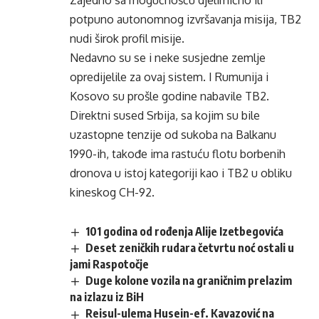
Zajedno sa mogućnošću djelimično ili
potpuno autonomnog izvršavanja misija, TB2
nudi širok profil misije.
Nedavno su se i neke susjedne zemlje
opredijelile za ovaj sistem. I Rumunija i
Kosovo su prošle godine nabavile TB2.
Direktni sused Srbija, sa kojim su bile
uzastopne tenzije od sukoba na Balkanu
1990-ih, takođe ima rastuću flotu borbenih
dronova u istoj kategoriji kao i TB2 u obliku
kineskog CH-92.
101 godina od rođenja Alije Izetbegovića
Deset zeničkih rudara četvrtu noć ostali u
jami Raspotočje
Duge kolone vozila na graničnim prelazim
na izlazu iz BiH
Reisul-ulema Husein-ef. Kavazović na