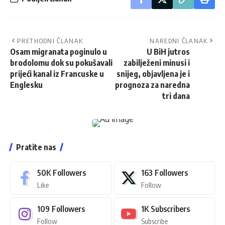
PRETHODNI ČLANAK
NAREDNI ČLANAK
Osam migranata poginulo u
U BiH jutros
brodolomu dok su pokušavali
zabilježeni minusi i
prijeći kanal iz Francuske u
snijeg, objavljena je i
Englesku
prognoza za naredna
tri dana
Pratite nas
50K
Followers
163
Followers
Like
Follow
109
Followers
1K
Subscribers
Follow
Subscribe