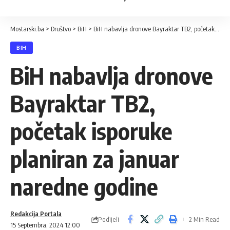
Mostarski.ba
>
Društvo
>
BiH
>
BiH nabavlja dronove Bayraktar TB2, početak isporuke planiran za januar naredne godine
BIH
BiH nabavlja dronove
Bayraktar TB2,
početak isporuke
planiran za januar
naredne godine
Redakcija Portala
Podijeli
2 Min Read
15 Septembra, 2024 12:00