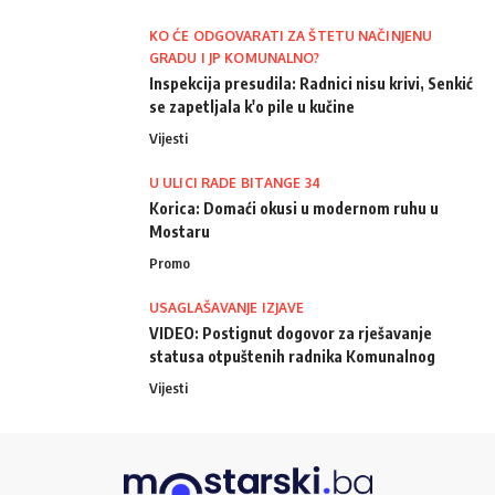
KO ĆE ODGOVARATI ZA ŠTETU NAČINJENU
GRADU I JP KOMUNALNO?
Inspekcija presudila: Radnici nisu krivi, Senkić
se zapetljala k'o pile u kučine
Vijesti
U ULICI RADE BITANGE 34
Korica: Domaći okusi u modernom ruhu u
Mostaru
Promo
USAGLAŠAVANJE IZJAVE
VIDEO: Postignut dogovor za rješavanje
statusa otpuštenih radnika Komunalnog
Vijesti