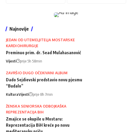
Najnovije
JEDAN OD UTEMELJITELJA MOSTARSKE
KARDIOHIRURGIJE
Preminuo prim. dr. Sead Mulahasanović
Vijesti
prije 5h 58min
ZAVRŠIO DUGO OČEKIVANI ALBUM
Dado Sejdievski predstavio novu pjesmu
“Budalo”
Kultura
Vijesti
prije 8h 7min
ŽENSKA SENIORSKA ODBOJKAŠKA
REPREZENTACIJA BIH
Zmajice se okupile u Mostaru:
Reprezentacija BiH kreće po novu
mediteransku priču