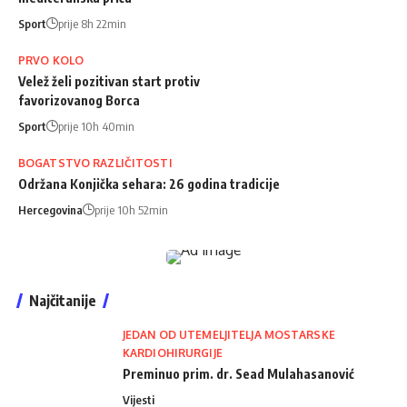
Sport
prije 8h 22min
PRVO KOLO
Velež želi pozitivan start protiv
favorizovanog Borca
Sport
prije 10h 40min
BOGATSTVO RAZLIČITOSTI
Održana Konjička sehara: 26 godina tradicije
Hercegovina
prije 10h 52min
Najčitanije
JEDAN OD UTEMELJITELJA MOSTARSKE
KARDIOHIRURGIJE
Preminuo prim. dr. Sead Mulahasanović
Vijesti