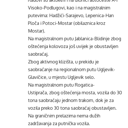
Radovi su aktuelni i na dionici autoceste A-1
Visoko-Podlugovi, kao i na magistralnim
putevima: Hadžići-Sarajevo, Lepenica-Han
Ploča i Potoci-Mostar (obilaznica kroz
Mostar).
Na magistralnom putu Jablanica-Blidinje zbog
oštećenja kolovoza još uvijek je obustavljen
saobraćaj.
Zbog aktivnog klizišta, u prekidu je
saobraćanje na regionalnom putu Ugljevik-
Glavičice, u mjestu Ugljevik selo.
Na magistralnom putu Rogatica-
Ustiprača, zbog oštećenja mosta, vozila do 30
tona saobraćaju jednom trakom, dok je za
vozila preko 30 tona saobraćaj obustavljen.
Na graničnim prelazima nema dužih
zadržavanja za putnička vozila.