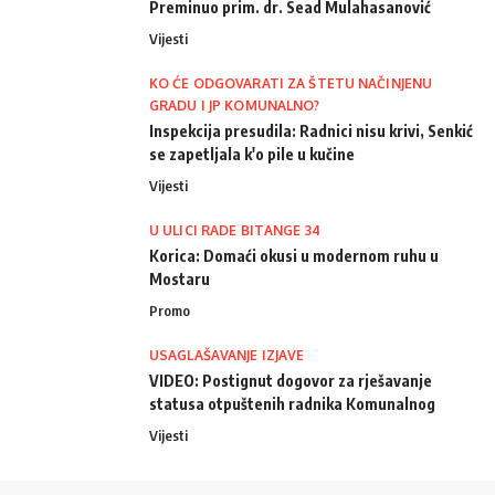
Preminuo prim. dr. Sead Mulahasanović
Vijesti
KO ĆE ODGOVARATI ZA ŠTETU NAČINJENU
GRADU I JP KOMUNALNO?
Inspekcija presudila: Radnici nisu krivi, Senkić
se zapetljala k'o pile u kučine
Vijesti
U ULICI RADE BITANGE 34
Korica: Domaći okusi u modernom ruhu u
Mostaru
Promo
USAGLAŠAVANJE IZJAVE
VIDEO: Postignut dogovor za rješavanje
statusa otpuštenih radnika Komunalnog
Vijesti