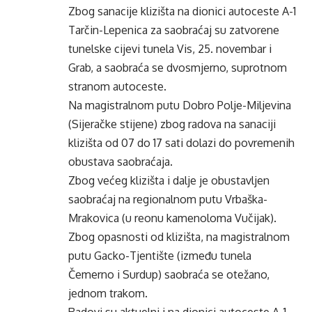
Zbog sanacije klizišta na dionici autoceste A-1
Tarčin-Lepenica za saobraćaj su zatvorene
tunelske cijevi tunela Vis, 25. novembar i
Grab, a saobraća se dvosmjerno, suprotnom
stranom autoceste.
Na magistralnom putu Dobro Polje-Miljevina
(Sijeračke stijene) zbog radova na sanaciji
klizišta od 07 do 17 sati dolazi do povremenih
obustava saobraćaja.
Zbog većeg klizišta i dalje je obustavljen
saobraćaj na regionalnom putu Vrbaška-
Mrakovica (u reonu kamenoloma Vučijak).
Zbog opasnosti od klizišta, na magistralnom
putu Gacko-Tjentište (između tunela
Čemerno i Surdup) saobraća se otežano,
jednom trakom.