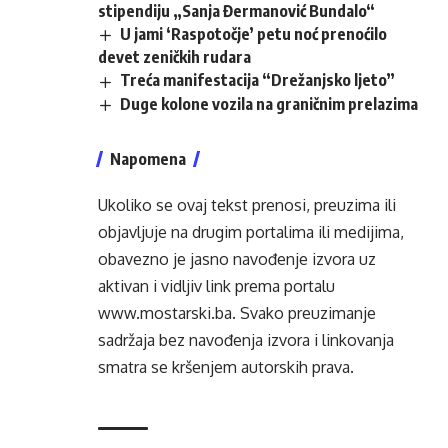
stipendiju „Sanja Đermanović Bundalo“
U jami ‘Raspotočje’ petu noć prenoćilo
devet zeničkih rudara
Treća manifestacija “Drežanjsko ljeto”
Duge kolone vozila na graničnim prelazima
Napomena
Ukoliko se ovaj tekst prenosi, preuzima ili
objavljuje na drugim portalima ili medijima,
obavezno je jasno navođenje izvora uz
aktivan i vidljiv link prema portalu
www.mostarski.ba
. Svako preuzimanje
sadržaja bez navođenja izvora i linkovanja
smatra se kršenjem autorskih prava.