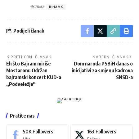
OZNAKE:
BIHAMK
Podijeli članak
PRETHODNI ČLANAK
NAREDNI ČLANAK
Eh što Bajram miriše
Dom naroda PSBiH danas o
Mostarom: Održan
inicijativi za smjenu kadrova
bajramski koncert KUD-a
SNSD-a
„Podveležje“
Pratite nas
50K
Followers
163
Followers
Like
Follow