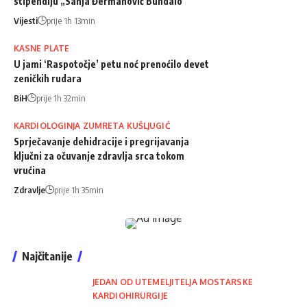
stipendiju „Sanja Đermanović Bundalo“
Vijesti
prije 1h 13min
KASNE PLATE
U jami ‘Raspotočje’ petu noć prenoćilo devet
zeničkih rudara
BiH
prije 1h 32min
KARDIOLOGINJA ZUMRETA KUŠLJUGIĆ
Sprječavanje dehidracije i pregrijavanja
ključni za očuvanje zdravlja srca tokom
vrućina
Zdravlje
prije 1h 35min
Najčitanije
JEDAN OD UTEMELJITELJA MOSTARSKE
KARDIOHIRURGIJE