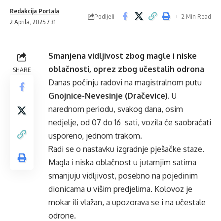
Redakcija Portala
Podijeli
2 Min Read
2 Aprila, 2025 7:31
Smanjena vidljivost zbog magle i niske
oblačnosti, oprez zbog učestalih odrona
SHARE
Danas počinju radovi na magistralnom putu
Gnojnice-Nevesinje (Dračevice)
. U
narednom periodu, svakog dana, osim
nedjelje, od 07 do 16 sati, vozila će saobraćati
usporeno, jednom trakom.
Radi se o nastavku izgradnje pješačke staze.
Magla i niska oblačnost u jutarnjim satima
smanjuju vidljivost, posebno na pojedinim
dionicama u višim predjelima. Kolovoz je
mokar ili vlažan, a upozorava se i na učestale
odrone.