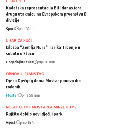
U SKOPLJU
Kadetska reprezentacija BiH danas igra
drugu utakmicu na Evropskom prvenstvu B
divizije
Sport
prije 32 min
U ŠARIĆA KUĆI
Izložba “Zemlja Nura” Tarika Trbonje u
subotu u Stocu
Događaji
Kultura
prije 36 min
OBNOVILI ČLANSTVO
Djeca Dječijeg doma Mostar ponovo dio
rođenih
Mostar
prije 58 min
NOSIT ĆE IME MOSTARCA MIRZE HUME
Rujište dobilo novi dječiji park
Vijesti
prije 1h 1min