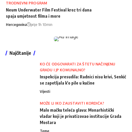
TRODNEVNI PROGRAM
Neum Underwater Film Festival kroz tri dana
spaja umjetnost filma i more
Hercegovina
prije 1h 10min
Najčitanije
KO ĆE ODGOVARATI ZA ŠTETU NAČINJENU
GRADU I JP KOMUNALNO?
Inspekcija presudila: Radnici nisu krivi, Senkić
se zapetljala k'o pile u kučine
Vijesti
MOŽE LI IKO ZAUSTAVITI KORDIĆA?
Malo mačku teleća glava: Monarhistički
vladar koji je privatizovao institucije Grada
Mostara
Teme