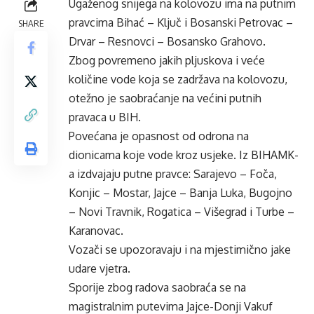
Ugaženog snijega na kolovozu ima na putnim
pravcima Bihać – Ključ i Bosanski Petrovac –
SHARE
Drvar – Resnovci – Bosansko Grahovo.
Zbog povremeno jakih pljuskova i veće
količine vode koja se zadržava na kolovozu,
otežno je saobraćanje na većini putnih
pravaca u BIH.
Povećana je opasnost od odrona na
dionicama koje vode kroz usjeke. Iz BIHAMK-
a izdvajaju putne pravce: Sarajevo – Foča,
Konjic – Mostar, Jajce – Banja Luka, Bugojno
– Novi Travnik, Rogatica – Višegrad i Turbe –
Karanovac.
Vozači se upozoravaju i na mjestimično jake
udare vjetra.
Sporije zbog radova saobraća se na
magistralnim putevima Jajce-Donji Vakuf