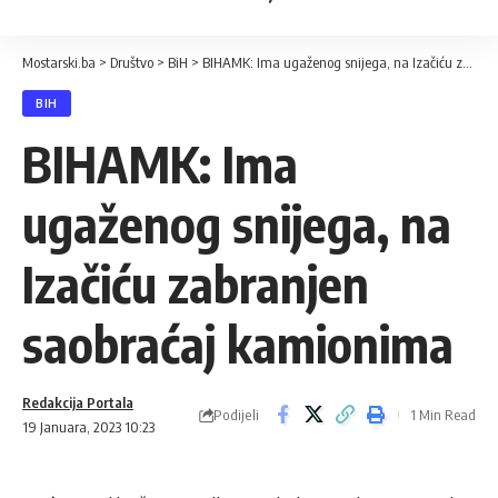
Mostarski.ba
>
Društvo
>
BiH
>
BIHAMK: Ima ugaženog snijega, na Izačiću zabranjen saobraćaj kamionima
BIH
BIHAMK: Ima
ugaženog snijega, na
Izačiću zabranjen
saobraćaj kamionima
Redakcija Portala
Podijeli
1 Min Read
19 Januara, 2023 10:23