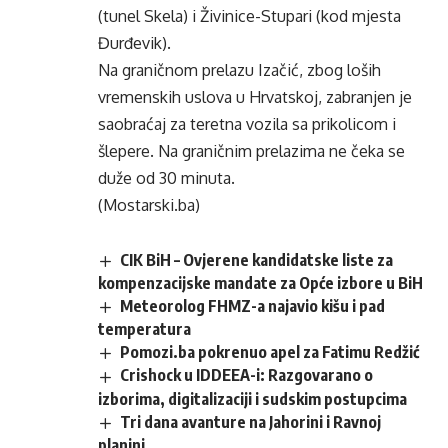
(tunel Skela) i Živinice-Stupari (kod mjesta
Đurđevik).
Na graničnom prelazu Izačić, zbog loših
vremenskih uslova u Hrvatskoj, zabranjen je
saobraćaj za teretna vozila sa prikolicom i
šlepere. Na graničnim prelazima ne čeka se
duže od 30 minuta.
(Mostarski.ba)
CIK BiH – Ovjerene kandidatske liste za
kompenzacijske mandate za Opće izbore u BiH
Meteorolog FHMZ-a najavio kišu i pad
temperatura
Pomozi.ba pokrenuo apel za Fatimu Redžić
Crishock u IDDEEA-i: Razgovarano o
izborima, digitalizaciji i sudskim postupcima
Tri dana avanture na Jahorini i Ravnoj
planini