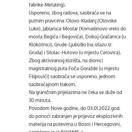
fabrike Metaling).
Usporeno, zbog radova, saobraća se na
putnim pravcima: Olovo-Kladanj (Olovske
Luke), Jablanica-Mostar (Komadinovo vrelo do
mosta Begića i Begovića), Doboj-Gračanica (u
Klokotnici), Grude-Ljubuški (na izlazu iz
Gruda) i Stolac-Hutovo (u mjestu Cerovica).
Zbog aktiviranog klizišta, na dionici
magistralnog puta Foča-Goražde (u mjestu
Filipovići) saobraća se usporeno, jednom
saobraćajnom trakom.
Na graničnim prijelazima ne čeka se duže od
30 minuta.
Povodom Nove godine, do 03.01.2022.god.
do ponoći zabranjen je prijevoz eksplozivnih
materija na putevima u Bosni i Hercegovini,