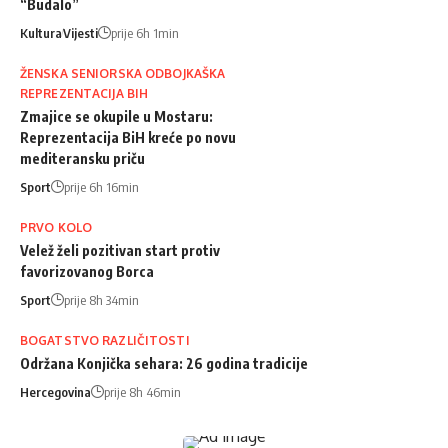
“Budalo”
Kultura
Vijesti
prije 6h 1min
ŽENSKA SENIORSKA ODBOJKAŠKA
REPREZENTACIJA BIH
Zmajice se okupile u Mostaru:
Reprezentacija BiH kreće po novu
mediteransku priču
Sport
prije 6h 16min
PRVO KOLO
Velež želi pozitivan start protiv
favorizovanog Borca
Sport
prije 8h 34min
BOGATSTVO RAZLIČITOSTI
Održana Konjička sehara: 26 godina tradicije
Hercegovina
prije 8h 46min