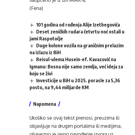
saopćeno je iz BIHAMK-a.
(Fena)
101 godina od rođenja Alije Izetbegovića
Deset zeničkih rudara četvrtu noć ostali u
jami Raspotočje
Duge kolone vozila na graničnim prelazim
na izlazu iz BiH
Reisul-ulema Husein-ef. Kavazović na
Igmanu: Bosna nije samo zemlja, već ideja za
koju se živi
Investicije u BiH u 2025. porasle za 5,36
posto, na 9,44 milijarde KM
Napomena
Ukoliko se ovaj tekst prenosi, preuzima ili
objavljuje na drugim portalima ili medijima,
obavezno je jasno navođenje izvora uz