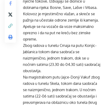
riječne tokove. Izdvajaju se dionice u
dolinama rijeka: Bosne, Save, Lašve i Vrbasa.
Kolovoz je mjestimično vlažan, a skreće se
pažnja na učestale odrone zemlje ili kamenja.
Apeluje se na vozače da voze maksimalno
oprezno i da na put ne kreću bez zimske
opreme.
Zbog radova u tunelu Crnaja na putu Konjic-
Jablanica tokom dana saobraća se
naizmjenično, jednom trakom, dok se u
noćnim satima (23.30 do 04.30 sati) saobraćaj
obustavlja.
Na magistralnom putu Jajce-Donji Vakuf zbog
radova u tunelu Skela, tokom dana saobraća
se naizmjenično, jednom trakom. U noćnim
satima (22-06 sati) saobraćaj se obustavlja i
preusmjerava na obilaznicu oko tunela (krug