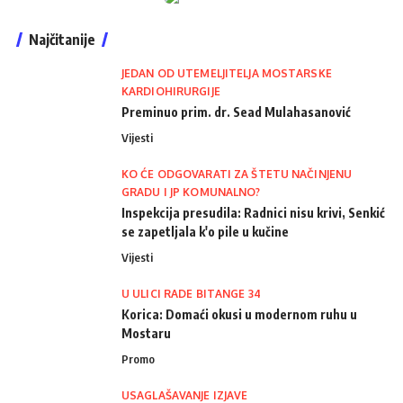
Najčitanije
JEDAN OD UTEMELJITELJA MOSTARSKE
KARDIOHIRURGIJE
Preminuo prim. dr. Sead Mulahasanović
Vijesti
KO ĆE ODGOVARATI ZA ŠTETU NAČINJENU
GRADU I JP KOMUNALNO?
Inspekcija presudila: Radnici nisu krivi, Senkić
se zapetljala k'o pile u kučine
Vijesti
U ULICI RADE BITANGE 34
Korica: Domaći okusi u modernom ruhu u
Mostaru
Promo
USAGLAŠAVANJE IZJAVE