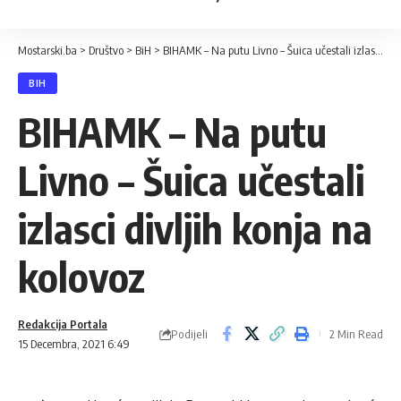
Mostarski.ba
>
Društvo
>
BiH
>
BIHAMK – Na putu Livno – Šuica učestali izlasci divljih konja na kolovoz
BIH
BIHAMK – Na putu
Livno – Šuica učestali
izlasci divljih konja na
kolovoz
Redakcija Portala
Podijeli
2 Min Read
15 Decembra, 2021 6:49