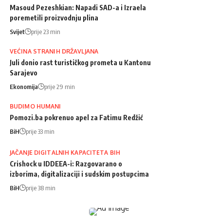
Masoud Pezeshkian: Napadi SAD-a i Izraela
poremetili proizvodnju plina
Svijet
prije 23 min
VEĆINA STRANIH DRŽAVLJANA
Juli donio rast turističkog prometa u Kantonu
Sarajevo
Ekonomija
prije 29 min
BUDIMO HUMANI
Pomozi.ba pokrenuo apel za Fatimu Redžić
BiH
prije 33 min
JAČANJE DIGITALNIH KAPACITETA BIH
Crishock u IDDEEA-i: Razgovarano o
izborima, digitalizaciji i sudskim postupcima
BiH
prije 38 min