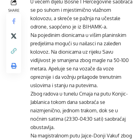
U većem dijelu Bosne I Hercegovine saobraća
se po suhom i mjestimično vlažnom
SHARE
kolovozu, a skreće se pažnja na učestale
odrone, saopćeno je iz BIHAMK-a.
Na pojedinim dionicama u višim planinskim
predjelima mogući su nailasci na zaleđen
kolovoz. Na dionicama uz rijeku Savu
vidljivost je smanjena zbog magle na 50-100
metara. Apeluje se na vozače da voze
opreznije i da vožnju prilagode trenutnim
uslovima i stanju na putevima.
Zbog radova u tunelu Crnaja na putu Konjic-
Jablanica tokom dana saobraća se
naizmjenično, jednom trakom, dok se u
noćnim satima (23:30-04:30 sati) saobraćaj
obustavlja.
Na magistralnom putu Jajce-Donji Vakuf zbog