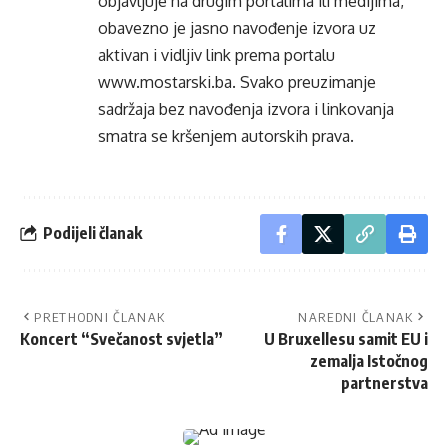
objavljuje na drugim portalima ili medijima,
obavezno je jasno navođenje izvora uz
aktivan i vidljiv link prema portalu
www.mostarski.ba
. Svako preuzimanje
sadržaja bez navođenja izvora i linkovanja
smatra se kršenjem autorskih prava.
Podijeli članak
PRETHODNI ČLANAK
NAREDNI ČLANAK
Koncert “Svečanost svjetla”
U Bruxellesu samit EU i
zemalja Istočnog
partnerstva