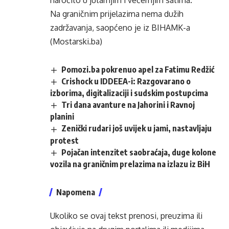
naročito u jutarnjim i večernjim satima.
Na graničnim prijelazima nema dužih
zadržavanja, saopćeno je iz BIHAMK-a
(Mostarski.ba)
Pomozi.ba pokrenuo apel za Fatimu Redžić
Crishock u IDDEEA-i: Razgovarano o
izborima, digitalizaciji i sudskim postupcima
Tri dana avanture na Jahorini i Ravnoj
planini
Zenički rudari još uvijek u jami, nastavljaju
protest
Pojačan intenzitet saobraćaja, duge kolone
vozila na graničnim prelazima na izlazu iz BiH
Napomena
Ukoliko se ovaj tekst prenosi, preuzima ili