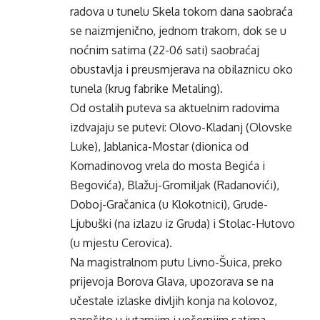
radova u tunelu Skela tokom dana saobraća
se naizmjenično, jednom trakom, dok se u
noćnim satima (22-06 sati) saobraćaj
obustavlja i preusmjerava na obilaznicu oko
tunela (krug fabrike Metaling).
Od ostalih puteva sa aktuelnim radovima
izdvajaju se putevi: Olovo-Kladanj (Olovske
Luke), Jablanica-Mostar (dionica od
Komadinovog vrela do mosta Begića i
Begovića), Blažuj-Gromiljak (Radanovići),
Doboj-Gračanica (u Klokotnici), Grude-
Ljubuški (na izlazu iz Gruda) i Stolac-Hutovo
(u mjestu Cerovica).
Na magistralnom putu Livno-Šuica, preko
prijevoja Borova Glava, upozorava se na
učestale izlaske divljih konja na kolovoz,