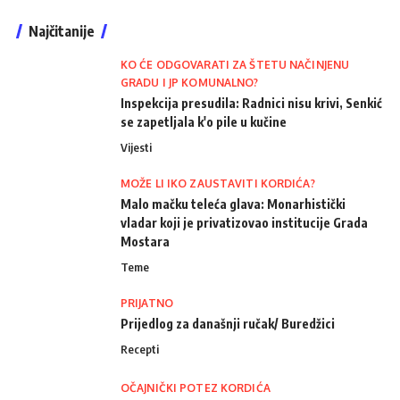
Najčitanije
KO ĆE ODGOVARATI ZA ŠTETU NAČINJENU
GRADU I JP KOMUNALNO?
Inspekcija presudila: Radnici nisu krivi, Senkić
se zapetljala k'o pile u kučine
Vijesti
MOŽE LI IKO ZAUSTAVITI KORDIĆA?
Malo mačku teleća glava: Monarhistički
vladar koji je privatizovao institucije Grada
Mostara
Teme
PRIJATNO
Prijedlog za današnji ručak/ Buredžici
Recepti
OČAJNIČKI POTEZ KORDIĆA