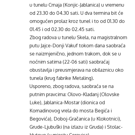
u tunelu Crnaja (Konjic-Jablanica) u vremenu
od 23.30 do 04.30 sati. U dva termina bit će
omogućen prolaz kroz tunel i to od 01.30 do
01.45 i od 02.30 do 02.45 sati.
Zbog radova u tunelu Skela, na magistralnom
putu Jajce-Donji Vakuf tokom dana saobraća
se naizmjenično, jednom trakom, dok se u
noćnim satima (22-06 sati) saobraćaj
obustavlja i preusmjerava na obilaznicu oko
tunela (krug fabrike Metaling).
Usporeno, zbog radova, saobraća se na
putnim pravcima: Olovo-Kladanj (Olovske
Luke), Jablanica-Mostar (dionica od
Komadinovog vrela do mosta Begića i
Begovića), Doboj-Gračanica (u Klokotnici),
Grude-Ljubuški (na izlazu iz Gruda) i Stolac-