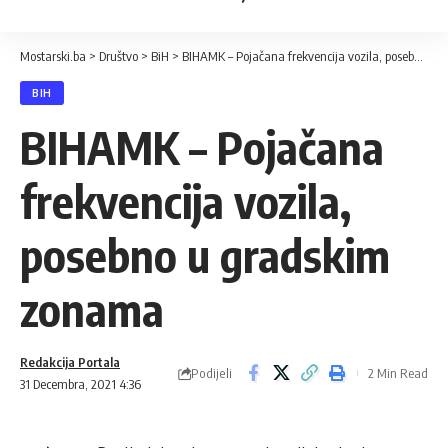
Mostarski.ba
>
Društvo
>
BiH
>
BIHAMK – Pojačana frekvencija vozila, posebno u gradskim zonama
BIH
BIHAMK – Pojačana
frekvencija vozila,
posebno u gradskim
zonama
Redakcija Portala
Podijeli
2 Min Read
31 Decembra, 2021 4:36