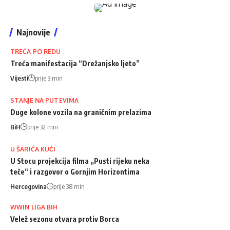
Najnovije
TREĆA PO REDU
Treća manifestacija “Drežanjsko ljeto”
Vijesti
prije 3 min
STANJE NA PUTEVIMA
Duge kolone vozila na graničnim prelazima
BiH
prije 32 min
U ŠARIĆA KUĆI
U Stocu projekcija filma „Pusti rijeku neka
teče“ i razgovor o Gornjim Horizontima
Hercegovina
prije 38 min
WWIN LIGA BIH
Velež sezonu otvara protiv Borca