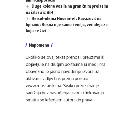
jami Raspotočje
Duge kolone vozila na graničnim prelazim
na izlazu iz BiH
Reisul-ulema Husein-ef. Kavazović na
Igmanu: Bosna nije samo zemlja, već ideja za
koju se živi
Napomena
Ukoliko se ovaj tekst prenosi, preuzima ili
objavljuje na drugim portalima ili medijima,
obavezno je jasno navođenje izvora uz
aktivan i vidljiv link prema portalu
www.mostarski.ba
. Svako preuzimanje
sadržaja bez navođenja izvora i linkovanja
smatra se kršenjem autorskih prava.