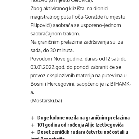
Hutovo (u mjestu Cerovica).
Zbog aktiviranog klizišta, na dionici
magistralnog puta Foča-Goražde (u mjestu
Filipovići) saobraća se usporeno-jednom
saobraćajnom trakom.
Na graničnim prelazima zadržavanja su, za
sada, do 30 minuta.
Povodom Nove godine, danas od 12 sati do
03.01.2022.god. do ponoći zabranit će se
prevoz eksplozivnih materija na putevima u
Bosni i Hercegovini, saopćeno je iz BIHAMK-
a.
(Mostarski.ba)
Duge kolone vozila na graničnim prelazima
101 godina od rođenja Alije Izetbegovića
Deset zeničkih rudara četvrtu noć ostali u