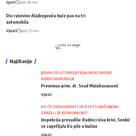
Sport
prije 38 min
Dio ruševine Alajbegovića kuće pao na tri
automobila
Vijesti
prije 51 min
Najčitanije
JEDAN OD UTEMELJITELJA MOSTARSKE
KARDIOHIRURGIJE
Preminuo prim. dr. Sead Mulahasanović
Vijesti
KO ĆE ODGOVARATI ZA ŠTETU NAČINJENU
GRADU I JP KOMUNALNO?
Inspekcija presudila: Radnici nisu krivi, Senkić
se zapetljala k'o pile u kučine
Vijesti