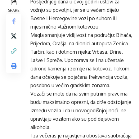
Posljednjeg dana u ovoj godini uslovi za
vožnju su povoljni, jer se u većem dijelu
SHARE
Bosne i Hercegovine vozi po suhom ili
mjesimično vlažnom kolovozu.
Magla smanjuje vidljivost na području: Bihaća,
Prijedora, Orašja, na dionici autoputa Zenica-
Tarčin, kao i dolinom rijeka: Vrbasa, Drine,
Lašve i Spreče. Upozorava se i na učestale
odrone kamenja i zemlje na kolovoz. Tokom
dana očekuje se pojačana frekvencija vozila,
posebno u većim gradskim zonama.
Vozači se mole da na svim putnim pravcima
budu maksimalno oprezni, da drže odstojanje
između vozila i da u novogodišnjoj noći ne
upravljaju vozilom ako su pod dejstvom
alkohola.
I za večeras je najavljena obustava saobraćaja