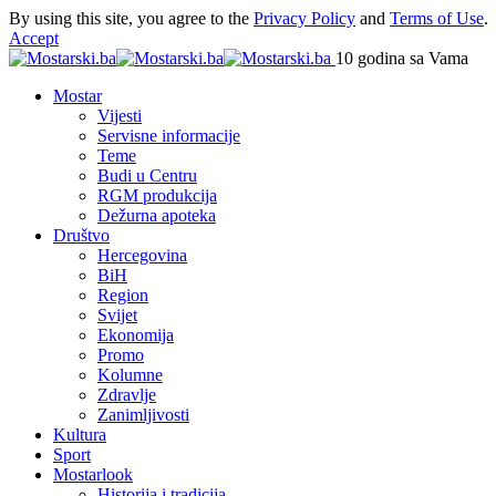
By using this site, you agree to the
Privacy Policy
and
Terms of Use
.
Accept
10 godina sa Vama
Mostar
Vijesti
Servisne informacije
Teme
Budi u Centru
RGM produkcija
Dežurna apoteka
Društvo
Hercegovina
BiH
Region
Svijet
Ekonomija
Promo
Kolumne
Zdravlje
Zanimljivosti
Kultura
Sport
Mostarlook
Historija i tradicija