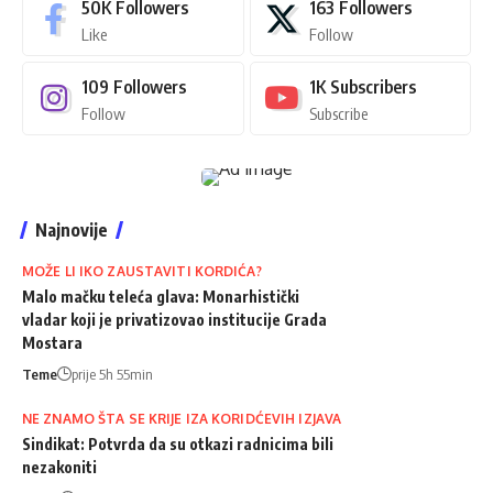
50K
Followers
163
Followers
Like
Follow
109
Followers
1K
Subscribers
Follow
Subscribe
Najnovije
MOŽE LI IKO ZAUSTAVITI KORDIĆA?
Malo mačku teleća glava: Monarhistički
vladar koji je privatizovao institucije Grada
Mostara
Teme
prije 5h 55min
NE ZNAMO ŠTA SE KRIJE IZA KORIDĆEVIH IZJAVA
Sindikat: Potvrda da su otkazi radnicima bili
nezakoniti