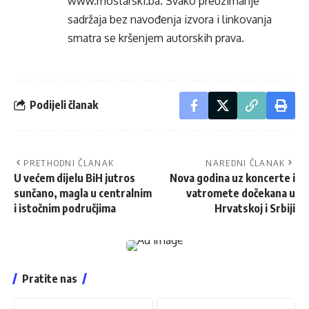
www.mostarski.ba
. Svako preuzimanje
sadržaja bez navođenja izvora i linkovanja
smatra se kršenjem autorskih prava.
Podijeli članak
PRETHODNI ČLANAK
NAREDNI ČLANAK
U većem dijelu BiH jutros
Nova godina uz koncerte i
sunčano, magla u centralnim
vatromete dočekana u
i istočnim područjima
Hrvatskoj i Srbiji
Pratite nas