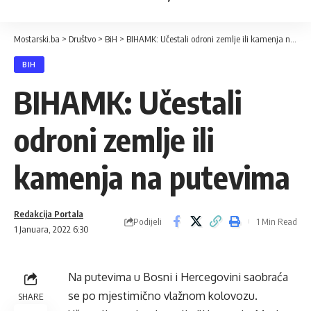
Mostarski.ba
>
Društvo
>
BiH
>
BIHAMK: Učestali odroni zemlje ili kamenja na putevima
BIH
BIHAMK: Učestali
odroni zemlje ili
kamenja na putevima
Redakcija Portala
Podijeli
1 Min Read
1 Januara, 2022 6:30
Na putevima u Bosni i Hercegovini saobraća
se po mjestimično vlažnom kolovozu.
SHARE