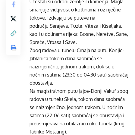
Učestali su odroni zemlje ili kamenja. Magla
smanjuje vidljivost u kotlinama i uz riječne
tokove. Izdvajaju se puteve na
području Sarajeva, Tuzle, Viteza i Kiseljaka,
kao i u dolinama rijeka: Bosne, Neretve, Sane,
Spreče, Vrbasa i Save.
Zbog radova u tunelu Crnaja na putu Konjic-
Jablanica tokom dana saobraća se
naizmjenično, jednom trakom, dok se u
noćnim satima (23:30 do 04:30 sati) saobraćaj
obustavlja.
Na magistralnom putu Jajce-Donji Vakuf zbog
radova u tunelu Skela, tokom dana saobraća
se naizmjenično, jednom trakom. U noćnim
satima (22-06 sati) saobraćaj se obustavlja i
preusmjerava na obilaznicu oko tunela (krug
fabrike Metaling).