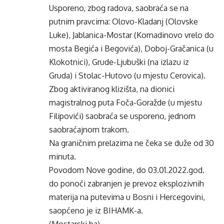
Usporeno, zbog radova, saobraća se na
putnim pravcima: Olovo-Kladanj (Olovske
Luke), Jablanica-Mostar (Komadinovo vrelo do
mosta Begića i Begovića), Doboj-Gračanica (u
Klokotnici), Grude-Ljubuški (na izlazu iz
Gruda) i Stolac-Hutovo (u mjestu Cerovica).
Zbog aktiviranog klizišta, na dionici
magistralnog puta Foča-Goražde (u mjestu
Filipovići) saobraća se usporeno, jednom
saobraćajnom trakom.
Na graničnim prelazima ne čeka se duže od 30
minuta.
Povodom Nove godine, do 03.01.2022.god.
do ponoći zabranjen je prevoz eksplozivnih
materija na putevima u Bosni i Hercegovini,
saopćeno je iz BIHAMK-a.