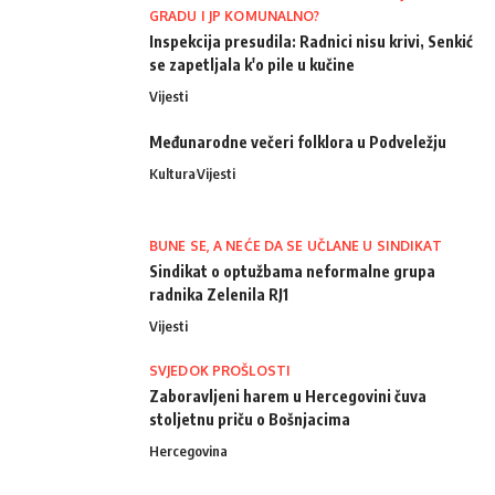
GRADU I JP KOMUNALNO?
Inspekcija presudila: Radnici nisu krivi, Senkić
se zapetljala k'o pile u kučine
Vijesti
Međunarodne večeri folklora u Podveležju
Kultura
Vijesti
BUNE SE, A NEĆE DA SE UČLANE U SINDIKAT
Sindikat o optužbama neformalne grupa
radnika Zelenila RJ1
Vijesti
SVJEDOK PROŠLOSTI
Zaboravljeni harem u Hercegovini čuva
stoljetnu priču o Bošnjacima
Hercegovina