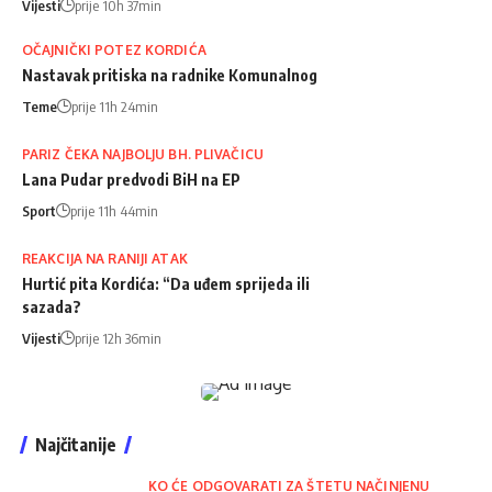
Vijesti
prije 10h 37min
OČAJNIČKI POTEZ KORDIĆA
Nastavak pritiska na radnike Komunalnog
Teme
prije 11h 24min
PARIZ ČEKA NAJBOLJU BH. PLIVAČICU
Lana Pudar predvodi BiH na EP
Sport
prije 11h 44min
REAKCIJA NA RANIJI ATAK
Hurtić pita Kordića: “Da uđem sprijeda ili
sazada?
Vijesti
prije 12h 36min
Najčitanije
KO ĆE ODGOVARATI ZA ŠTETU NAČINJENU