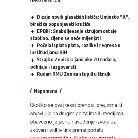
(Mostarski.ba)
Dizajn novih glasačkih listića: Umjesto “X”,
birači će popunjavati kružiće
EPBiH: Snabdijevanje strujom ostaje
stabilno, cijene se neće mijenjati
Počela isplata plata, razlike i regresa u
institucijama BiH
Štrajk u Zenici: U jami oko 20 rudara,
odbijaju i razgovarati
Rudari RMU Zenica stupili u štrajk
Napomena
Ukoliko se ovaj tekst prenosi, preuzima ili
objavljuje na drugim portalima ili medijima,
obavezno je jasno navođenje izvora uz
aktivan i vidljiv link prema portalu