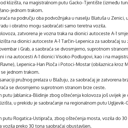
od klizišta, na magistralnom putu Gacko-Tjentište (između tu
ežano-jednom trakom.
raća na području oba podvožnjaka u naselju Blatuša u Zenici,
radu i obratno mogu saobraćati samo teretna vozila.
lovoza, zatvorena je vozna traka na dionici autoceste A-1 smj
izišta na dionici autoceste A-1 Tarčin-Lepenica za saobraćaj su 
Novembar i Grab, a saobraća se dvosmjerno, suprotnom stranom
ni i na autocesti A-1 dionici Visoko-Podlugovi, kao i na magist
 Ravne), Lepenica-Han Ploča i Potoci-Mostar (obilaznica kroz M
 se jednom trakom.
anaciji pružnog prelaza u Blažuju, za saobraćaj je zatvorena br
braća se dvosmjerno suprotnom stranom brze ceste.
putu Jablanica-Blidinje zbog oštećenja kolovoza još uvijek je 
izišta, u prekidu je saobraćanje na regionalnom putu Ugljevik-G
 putu Rogatica-Ustiprača, zbog oštećenja mosta, vozila do 3
a vozila preko 30 tona saobraćaj obustavljen.