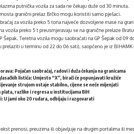
lazima putnička vozila za sada ne čekaju duže od 30 minuta.
mosta granični prelaz Brčko mogu koristiti samo pješaci.
obraćaj za vozila preko 5 tona najveće dozvoljene mase na gran
na vozila preko 5 t preusmjeravaju se na granične prelaze Bratu
P Šepak. Teretna vozila mogu saobraćati na GP Šepak od 09 do 1
prelaziti u terminu od 22 do 06 sati), saopćeno je iz BIHAMK-
ava: Pojačan saobraćaj, radovi i duža čekanja na granicama
glasačkih listića: Umjesto “X”, birači će popunjavati kružiće
jevanje strujom ostaje stabilno, cijene se neće mijenjati
 plata, razlike i regresa u institucijama BiH
i: U jami oko 20 rudara, odbijaju i razgovarati
tekst prenosi, preuzima ili objavljuje na drugim portalima ili m