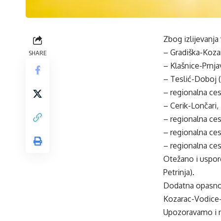
Zbog izlijevanja
– Gradiška-Koza
SHARE
– Klašnice-Prnja
– Teslić-Doboj (
– regionalna ce
– Cerik-Lončari,
– regionalna ces
– regionalna ces
– regionalna ces
Otežano i uspor
Petrinja).
Dodatna opasnos
Kozarac-Vodice-
Upozoravamo i n