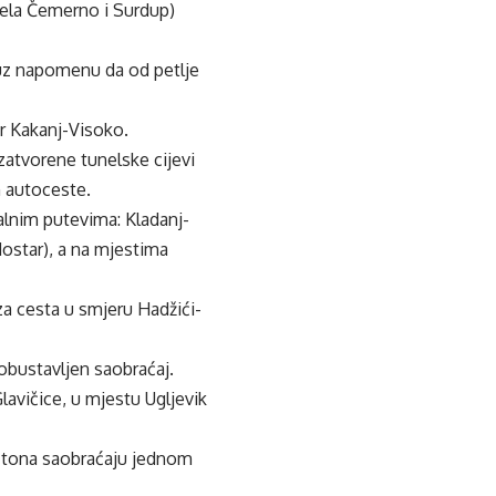
nela Čemerno i Surdup)
 uz napomenu da od petlje
er Kakanj-Visoko.
zatvorene tunelske cijevi
 autoceste.
ralnim putevima: Kladanj-
ostar), a na mjestima
za cesta u smjeru Hadžići-
obustavljen saobraćaj.
lavičice, u mjestu Ugljevik
0 tona saobraćaju jednom