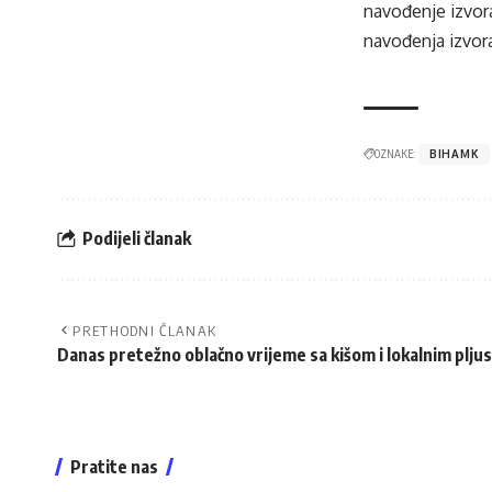
navođenje izvora
navođenja izvora
OZNAKE:
BIHAMK
Podijeli članak
PRETHODNI ČLANAK
Danas pretežno oblačno vrijeme sa kišom i lokalnim plju
Pratite nas