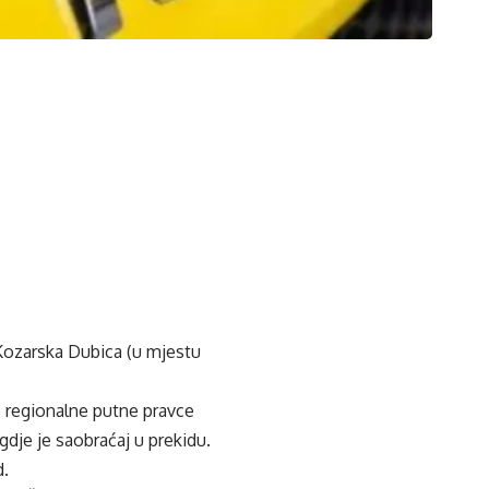
Kozarska Dubica (u mjestu
o regionalne putne pravce
je je saobraćaj u prekidu.
d.