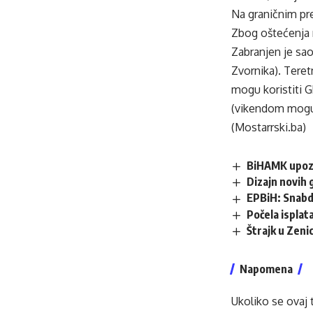
Na graničnim pre
Zbog oštećenja 
Zabranjen je sa
Zvornika). Teret
mogu koristiti G
(vikendom mogu 
(Mostarrski.ba)
BiHAMK upozor
Dizajn novih 
EPBiH: Snabdi
Počela isplata
Štrajk u Zenic
Napomena
Ukoliko se ovaj 