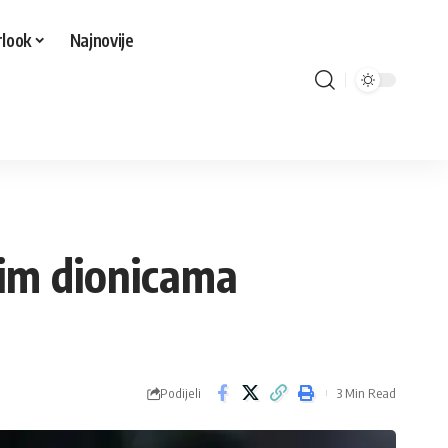
look
Najnovije
im dionicama
Podijeli
3 Min Read