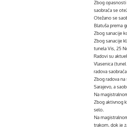
Zbog opasnosti 
saobraća se ot
Otežano se saob
Blatuša prema g
Zbog sanacije ko
Zbog sanacije kl
tunela Vis, 25 
Radovi su aktuel
Vlasenica (tunel
radova saobraća
Zbog radova na s
Sarajevo, a sao
Na magistralnom 
Zbog aktivnog kl
selo.
Na magistralnom
trakom, dok je z