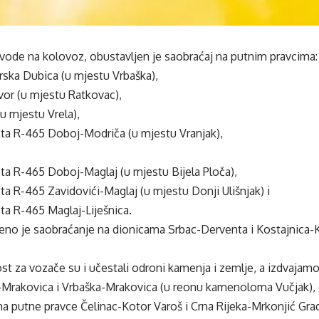
 vode na kolovoz, obustavljen je saobraćaj na putnim pravcima:
rska Dubica (u mjestu Vrbaška),
vor (u mjestu Ratkovac),
u mjestu Vrela),
sta R-465 Doboj-Modriča (u mjestu Vranjak),
ta R-465 Doboj-Maglaj (u mjestu Bijela Ploča),
ta R-465 Zavidovići-Maglaj (u mjestu Donji Ulišnjak) i
ta R-465 Maglaj-Liješnica.
eno je saobraćanje na dionicama Srbac-Derventa i Kostajnica-
t za vozače su i učestali odroni kamenja i zemlje, a izdvajam
Mrakovica i Vrbaška-Mrakovica (u reonu kamenoloma Vučjak), gd
a putne pravce Čelinac-Kotor Varoš i Crna Rijeka-Mrkonjić Gra