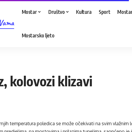
Mostar
Društvo
Kultura
Sport
Mostar
 Vama
Mostarsko ljeto
 kolovozi klizavi
rnjih temperatura poledica se može očekivati na svim vlažnim 
im predjelima, na mostovima i prilazima tunelima, saopćeno je