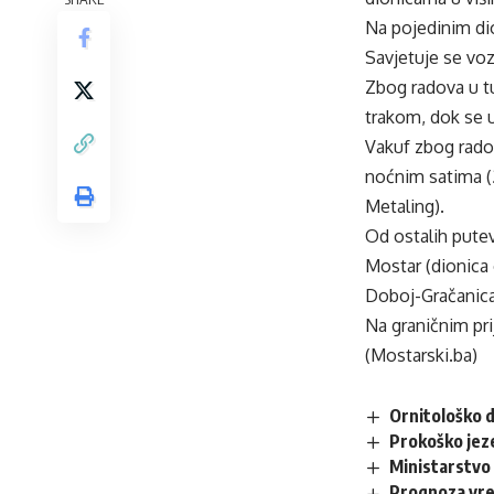
Na pojedinim di
Savjetuje se vo
Zbog radova u t
trakom, dok se u
Vakuf zbog rado
noćnim satima (2
Metaling).
Od ostalih putev
Mostar (dionica
Doboj-Gračanica 
Na graničnim pr
(Mostarski.ba)
Ornitološko d
Prokoško jez
Ministarstvo 
Prognoza vr