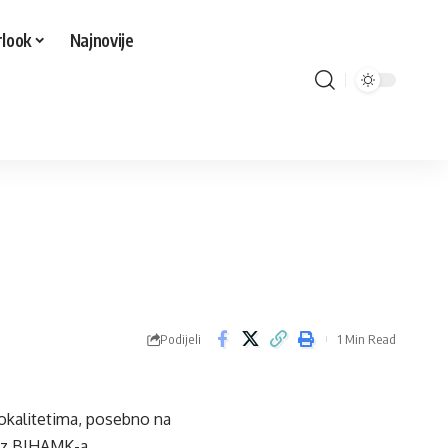
look
Najnovije
Podijeli
1 Min Read
lokalitetima, posebno na
 iz BIHAMK-a.