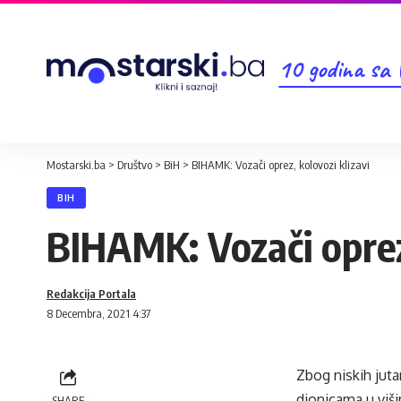
10 godina sa
Mostarski.ba
>
Društvo
>
BiH
>
BIHAMK: Vozači oprez, kolovozi klizavi
BIH
BIHAMK: Vozači oprez,
Redakcija Portala
8 Decembra, 2021 4:37
Zbog niskih juta
dionicama u viš
SHARE