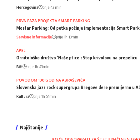
Hercegovina
prije 43 min
PRVA FAZA PROJEKTA SMART PARKING
Mostar Parking: Od petka počinje implementacija Smart Park
Servisne informacije
prije 1h 13min
APEL
Ornitološko društvo ‘Naše ptice’: Stop krivolovu na prepelicu
BiH
prije 1h 43min
POVODOM 100 GODINA ABRAŠEVIĆA
Slovenska jazz rock supergrupa Bregove dere premijerno u A
Kultura
prije 1h 51min
Najčitanije
KO ĆE ODGOVARATI ZA ŠTETU NAČINJENU GR