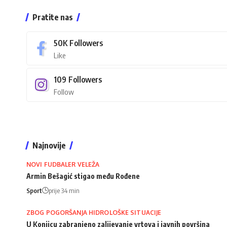
Pratite nas
50K
Followers
Like
109
Followers
Follow
Najnovije
NOVI FUDBALER VELEŽA
Armin Bešagić stigao među Rođene
Sport
prije 34 min
ZBOG POGORŠANJA HIDROLOŠKE SITUACIJE
U Konjicu zabranjeno zalijevanje vrtova i javnih površina