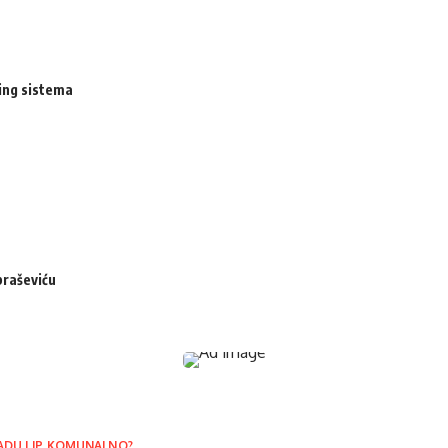
ing sistema
braševiću
ADU I JP KOMUNALNO?