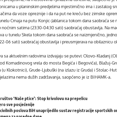
onicama u planinskim predjelima mjestimično ima i zastalog sn
začima da voze opreznije i da na put ne kreću bez zimske opre
unelu Crnaja na putu Konjic-Jablanica tokom dana saobraća se
 noćnim satima (23:30-04:30 sati) saobraćaj obustavlja. Na ma
va u tunelu Skela tokom dana saobraća se naizmjenično, jedn
2-06 sati) saobraćaj obustavlja i preusmjerava na obilaznicu o
a sa aktuelnim radovima izdvajaju se putevi: Olovo-Kladanj (Ol
 od Komadinovog vrela do mosta Begića i Begovića), Blažuj-Gro
(u Klokotnici), Grude-Ljubuški (na izlazu iz Gruda) i Stolac-Hu
ijelazima nema dužih zadržavanja, saopćeno je iz BIHAMK-a.
ruštvo ‘Naše ptice’: Stop krivolovu na prepelicu
ero sve posjećenije
civilnih poslova BiH unaprijedilo sustav registracije sportskih o
emena za naredne dane