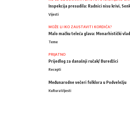
Inspekcija presudila: Radnici nisu krivi, Senk
Vijesti
MOŽE LI IKO ZAUSTAVITI KORDIĆA?
Malo mačku teleća glava: Monarhistički vlad
Teme
PRIJATNO
Prijedlog za današnji ručak/ Buredžici
Recepti
Međunarodne večeri folklora u Podveležju
Kultura
Vijesti