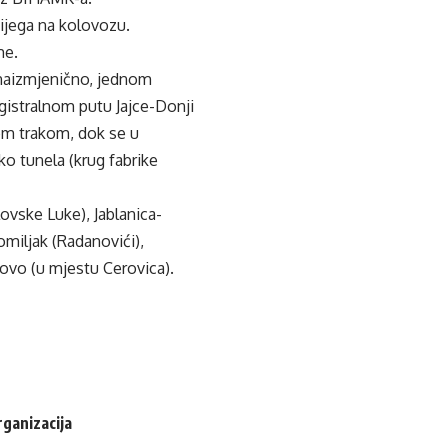
ijega na kolovozu.
me.
 naizmjenično, jednom
gistralnom putu Jajce-Donji
om trakom, dok se u
ko tunela (krug fabrike
ovske Luke), Jablanica-
miljak (Radanovići),
tovo (u mjestu Cerovica).
rganizacija