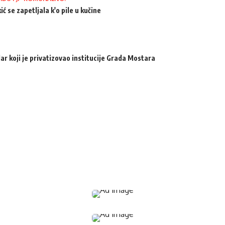
ić se zapetljala k'o pile u kučine
ar koji je privatizovao institucije Grada Mostara