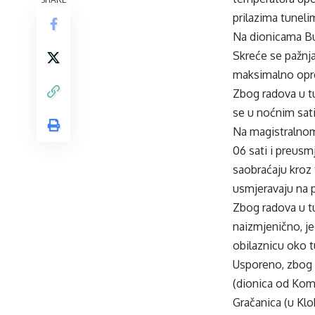
prilazima tuneli
Na dionicama Bu
Skreće se pažnj
maksimalno opre
Zbog radova u t
se u noćnim sati
Na magistralnom 
06 sati i preusm
saobraćaju kroz 
usmjeravaju na 
Zbog radova u t
naizmjenično, j
obilaznicu oko t
Usporeno, zbog 
(dionica od Kom
Gračanica (u Klo