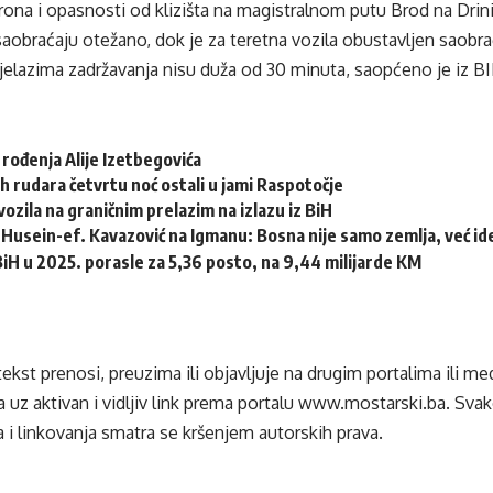
rona i opasnosti od klizišta na magistralnom putu Brod na Dr
saobraćaju otežano, dok je za teretna vozila obustavljen saobra
ijelazima zadržavanja nisu duža od 30 minuta, saopćeno je iz 
 rođenja Alije Izetbegovića
h rudara četvrtu noć ostali u jami Raspotočje
ozila na graničnim prelazim na izlazu iz BiH
Husein-ef. Kavazović na Igmanu: Bosna nije samo zemlja, već idej
 BiH u 2025. porasle za 5,36 posto, na 9,44 milijarde KM
tekst prenosi, preuzima ili objavljuje na drugim portalima ili m
 uz aktivan i vidljiv link prema portalu
www.mostarski.ba
. Sva
 i linkovanja smatra se kršenjem autorskih prava.