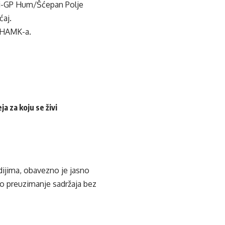
ini-GP Hum/Šćepan Polje
ćaj.
BIHAMK-a.
a za koju se živi
edijima, obavezno je jasno
ko preuzimanje sadržaja bez