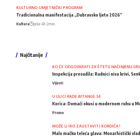
KULTURNO-UMJETNIČKI PROGRAM
Tradicionalna manifestacija „Dubravsko ljeto 2026“
Kultura
prije 4h 2min
Najčitanije
KO ĆE ODGOVARATI ZA ŠTETU NAČINJENU GR
Inspekcija presudila: Radnici nisu krivi, Senk
Vijesti
U ULICI RADE BITANGE 34
Korica: Domaći okusi u modernom ruhu u M
Promo
MOŽE LI IKO ZAUSTAVITI KORDIĆA?
Malo mačku teleća glava: Monarhistički vlad