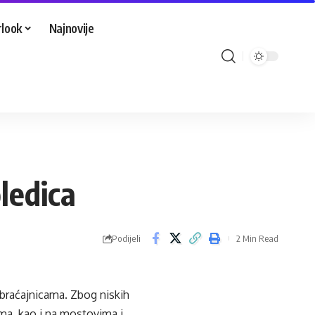
look
Najnovije
ledica
Podijeli
2 Min Read
braćajnicama. Zbog niskih
ma, kao i na mostovima i