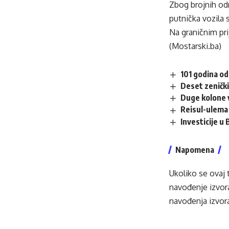
Zbog brojnih od
putnička vozila 
Na graničnim pr
(Mostarski.ba)
101 godina od
Deset zenički
Duge kolone v
Reisul-ulema 
Investicije u
Napomena
Ukoliko se ovaj 
navođenje izvora
navođenja izvora