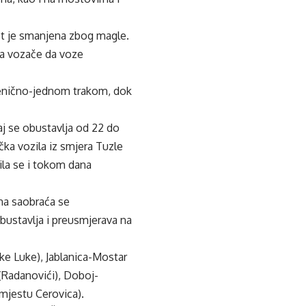
st je smanjena zbog magle.
na vozače da voze
jenično-jednom trakom, dok
aj se obustavlja od 22 do
čka vozila iz smjera Tuzle
ila se i tokom dana
na saobraća se
bustavlja i preusmjerava na
ke Luke), Jablanica-Mostar
(Radanovići), Doboj-
 mjestu Cerovica).