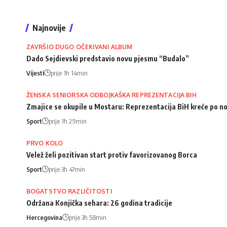
Najnovije
ZAVRŠIO DUGO OČEKIVANI ALBUM
Dado Sejdievski predstavio novu pjesmu “Budalo”
Vijesti
prije 1h 14min
ŽENSKA SENIORSKA ODBOJKAŠKA REPREZENTACIJA BIH
Zmajice se okupile u Mostaru: Reprezentacija BiH kreće po n
Sport
prije 1h 29min
PRVO KOLO
Velež želi pozitivan start protiv favorizovanog Borca
Sport
prije 3h 47min
BOGATSTVO RAZLIČITOSTI
Održana Konjička sehara: 26 godina tradicije
Hercegovina
prije 3h 58min