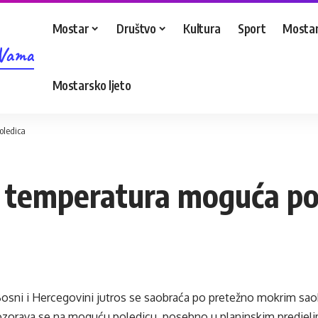
Mostar
Društvo
Kultura
Sport
Mostar
 Vama
Mostarsko ljeto
oledica
 temperatura moguća po
osni i Hercegovini jutros se saobraća po pretežno mokrim sao
zorava se na moguću poledicu, posebno u planinskim predjeli