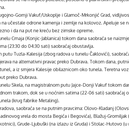
ma.
gojno-Gornji Vakuf/Uskoplje i Glamoč-Mrkonjić Grad, vidljivo
a na učestale odrone kamenja i zemlje na kolovoz. Apeluje se 
zno i da na put ne kreću bez zimske opreme.
unelu Crnaja (Konjic-Jablanica) tokom dana saobraća se naizm
ma (23:30 do 04:30 sati) saobraćaj obustavlja.
putu Tuzla-Kalesija (zbog radova u tunelu Čaklovići), saobrać
jerava na alternativni pravac preko Dubrava. Tokom dana, putni
tunel, a iz smjera Kalesije obilaznicom oko tunela. Teretna voz
put preko Dubrava.
unelu Skela, na magistralnom putu Jajce-Donji Vakuf tokom da
ednom trakom, dok se u noćnim satima (22-06 sati) saobraćaj o
unela (krug fabrike Metaling).
radova, saobraća se na putnim pravcima: Olovo-Kladanj (Olovs
adinovog vrela do mosta Begića i Begovića), Blažuj-Gromiljak 
kotnici), Grude-Ljubuški (na izlazu iz Gruda) i Stolac-Hutovo (u