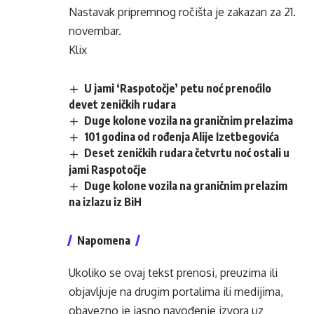
Nastavak pripremnog ročišta je zakazan za 21.
novembar.
Klix
U jami ‘Raspotočje’ petu noć prenoćilo
devet zeničkih rudara
Duge kolone vozila na graničnim prelazima
101 godina od rođenja Alije Izetbegovića
Deset zeničkih rudara četvrtu noć ostali u
jami Raspotočje
Duge kolone vozila na graničnim prelazim
na izlazu iz BiH
Napomena
Ukoliko se ovaj tekst prenosi, preuzima ili
objavljuje na drugim portalima ili medijima,
obavezno je jasno navođenje izvora uz