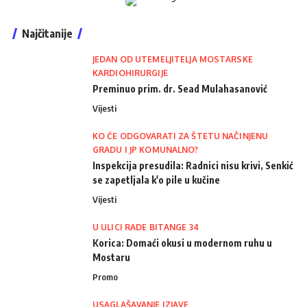
Najčitanije
JEDAN OD UTEMELJITELJA MOSTARSKE
KARDIOHIRURGIJE
Preminuo prim. dr. Sead Mulahasanović
Vijesti
KO ĆE ODGOVARATI ZA ŠTETU NAČINJENU
GRADU I JP KOMUNALNO?
Inspekcija presudila: Radnici nisu krivi, Senkić
se zapetljala k'o pile u kučine
Vijesti
U ULICI RADE BITANGE 34
Korica: Domaći okusi u modernom ruhu u
Mostaru
Promo
USAGLAŠAVANJE IZJAVE