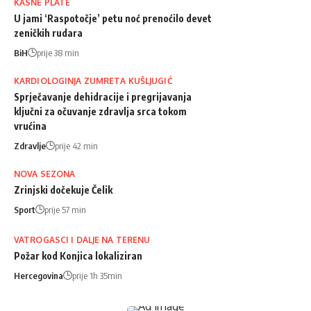
KASNE PLATE
U jami ‘Raspotočje’ petu noć prenoćilo devet
zeničkih rudara
BiH
prije 38 min
KARDIOLOGINJA ZUMRETA KUŠLJUGIĆ
Sprječavanje dehidracije i pregrijavanja
ključni za očuvanje zdravlja srca tokom
vrućina
Zdravlje
prije 42 min
NOVA SEZONA
Zrinjski dočekuje Čelik
Sport
prije 57 min
VATROGASCI I DALJE NA TERENU
Požar kod Konjica lokaliziran
Hercegovina
prije 1h 35min