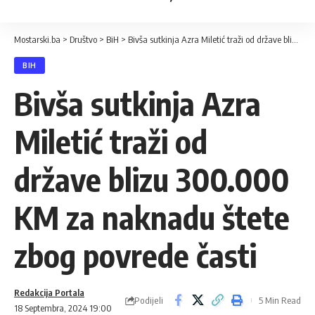
Mostarski.ba
>
Društvo
>
BiH
>
Bivša sutkinja Azra Miletić traži od države blizu 300.000 KM za naknadu štete zbog povrede časti
BIH
Bivša sutkinja Azra
Miletić traži od
države blizu 300.000
KM za naknadu štete
zbog povrede časti
Redakcija Portala
Podijeli
5 Min Read
18 Septembra, 2024 19:00