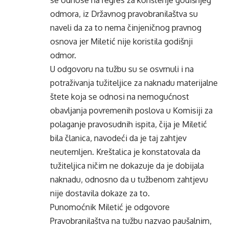
se odnose na regres za korištenje godišnjeg
odmora, iz Državnog pravobranilaštva su
naveli da za to nema činjeničnog pravnog
osnova jer Miletić nije koristila godišnji
odmor.
U odgovoru na tužbu su se osvrnuli i na
potraživanja tužiteljice za naknadu materijalne
štete koja se odnosi na nemogućnost
obavljanja povremenih poslova u Komisiji za
polaganje pravosudnih ispita, čija je Miletić
bila članica, navodeći da je taj zahtjev
neutemljen. Kreštalica je konstatovala da
tužiteljica ničim ne dokazuje da je dobijala
naknadu, odnosno da u tužbenom zahtjevu
nije dostavila dokaze za to.
Punomoćnik Miletić je odgovore
Pravobranilaštva na tužbu nazvao paušalnim,