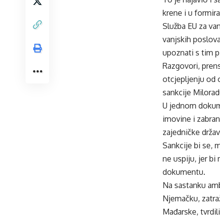
krene i u formir
Služba EU za van
vanjskih poslova
upoznati s tim 
Razgovori, prens
otcjepljenju od 
sankcije Milorad
U jednom dokumen
imovine i zabra
zajedničke držav
Sankcije bi se,
ne uspiju, jer b
dokumentu.
Na sastanku amba
Njemačku, zatraž
Mađarske, tvrdil