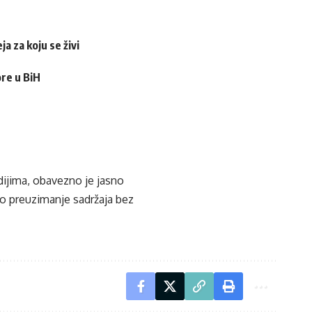
a za koju se živi
ore u BiH
edijima, obavezno je jasno
ko preuzimanje sadržaja bez