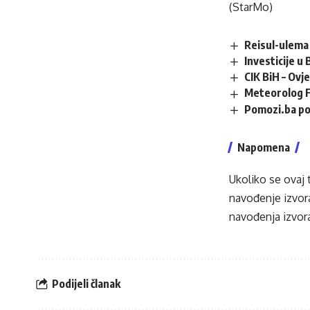
(StarMo)
Reisul-ulema 
Investicije u
CIK BiH – Ovj
Meteorolog F
Pomozi.ba po
Napomena
Ukoliko se ovaj 
navođenje izvora
navođenja izvora
Podijeli članak