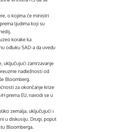
ere, o kojima će ministri
 prema ljudima koji su
medij.
duzeo korake ka
ečnu odluku SAD-a da uvedu
e, uključujući zamrzavanje
 preuzme nadležnosti od
piše Bloomberg.
ćnosti za okončanje krize
 BiH prema EU, navodi se u
iko zemalja, uključujući i
i u diskusiju. Drugi, poput
ekstu Bloomberga.