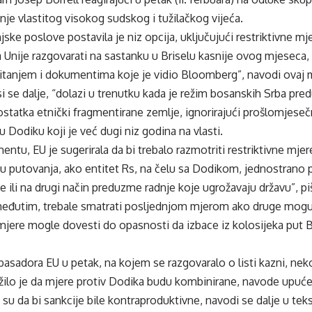
anje vlastitog visokog sudskog i tužilačkog vijeća.
jske poslove postavila je niz opcija, uključujući restriktivne mj
 Unije razgovarati na sastanku u Briselu kasnije ovog mjeseca,
pitanjem i dokumentima koje je vidio Bloomberg”, navodi ovaj 
i se dalje, “dolazi u trenutku kada je režim bosanskih Srba pre
ostatka etnički fragmentirane zemlje, ignorirajući prošlomjes
u Dodiku koji je već dugi niz godina na vlasti.
tu, EU je sugerirala da bi trebalo razmotriti restriktivne mjer
nu putovanja, ako entitet Rs, na čelu sa Dodikom, jednostrano
e ili na drugi način preduzme radnje koje ugrožavaju državu”, 
 međutim, trebale smatrati posljednjom mjerom ako druge mogu
i mjere mogle dovesti do opasnosti da izbace iz kolosijeka put
sadora EU u petak, na kojem se razgovaralo o listi kazni, nekol
ilo je da mjere protiv Dodika budu kombinirane, navode upućen
i su da bi sankcije bile kontraproduktivne, navodi se dalje u t