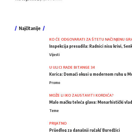
Najčitanije
KO ĆE ODGOVARATI ZA ŠTETU NAČINJENU GR
Inspekcija presudila: Radnici nisu krivi, Senk
Vijesti
U ULICI RADE BITANGE 34
Korica: Domaći okusi u modernom ruhu u M
Promo
MOŽE LI IKO ZAUSTAVITI KORDIĆA?
Malo mačku teleća glava: Monarhistički vlad
Teme
PRIJATNO
Prijedlog za današnji ručak/ Buredžici