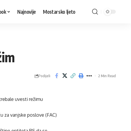
ook
Najnovije
Mostarsko ljeto
žim
Podijeli
2 Min Read
 trebale uvesti režimu
eću za vanjske poslove (FAC)
pštine entiteta RS da se