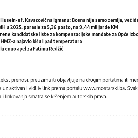
Husein-ef. Kavazović na Igmanu: Bosna nije samo zemlja, već idej
 BiH u 2025. porasle za 5,36 posto, na 9,44 milijarde KM
erene kandidatske liste za kompenzacijske mandate za Opće izb
HMZ-a najavio kišu i pad temperatura
krenuo apel za Fatimu Redžić
tekst prenosi, preuzima ili objavljuje na drugim portalima ili m
 uz aktivan i vidljiv link prema portalu
www.mostarski.ba
. Sva
 i linkovanja smatra se kršenjem autorskih prava.