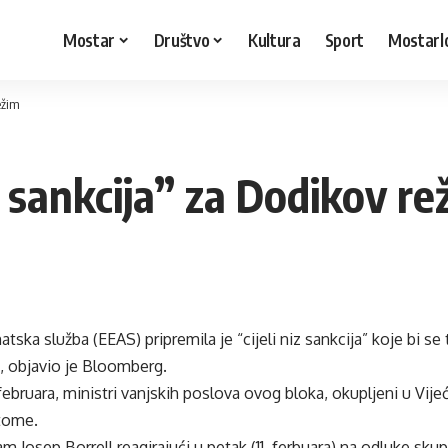
Mostar
Društvo
Kultura
Sport
Mostarl
ežim
z sankcija” za Dodikov re
tska služba (EEAS) pripremila je “cijeli niz sankcija” koje bi se
, objavio je Bloomberg.
februara, ministri vanjskih poslova ovog bloka, okupljeni u Vij
 tome.
am Josep Borrell reagirajući u petak (11. ferbuara) na odluke sku