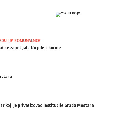
ADU I JP KOMUNALNO?
ić se zapetljala k'o pile u kučine
ostaru
ar koji je privatizovao institucije Grada Mostara