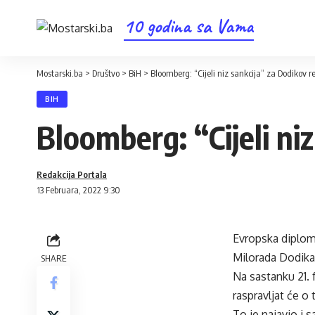
10 godina sa Vama
Mostarski.ba
>
Društvo
>
BiH
>
Bloomberg: “Cijeli niz sankcija” za Dodikov r
BIH
Bloomberg: “Cijeli ni
Redakcija Portala
13 Februara, 2022 9:30
Evropska diploma
Milorada Dodika
SHARE
Na sastanku 21. 
raspravljat će o
To je najavio i s