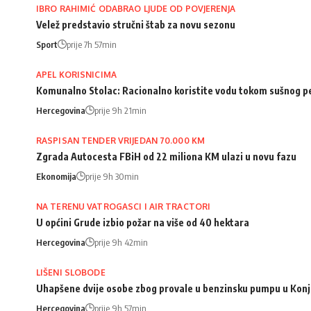
IBRO RAHIMIĆ ODABRAO LJUDE OD POVJERENJA
Velež predstavio stručni štab za novu sezonu
Sport
prije 7h 57min
APEL KORISNICIMA
Komunalno Stolac: Racionalno koristite vodu tokom sušnog p
Hercegovina
prije 9h 21min
RASPISAN TENDER VRIJEDAN 70.000 KM
Zgrada Autocesta FBiH od 22 miliona KM ulazi u novu fazu
Ekonomija
prije 9h 30min
NA TERENU VATROGASCI I AIR TRACTORI
U općini Grude izbio požar na više od 40 hektara
Hercegovina
prije 9h 42min
LIŠENI SLOBODE
Uhapšene dvije osobe zbog provale u benzinsku pumpu u Konj
Hercegovina
prije 9h 57min