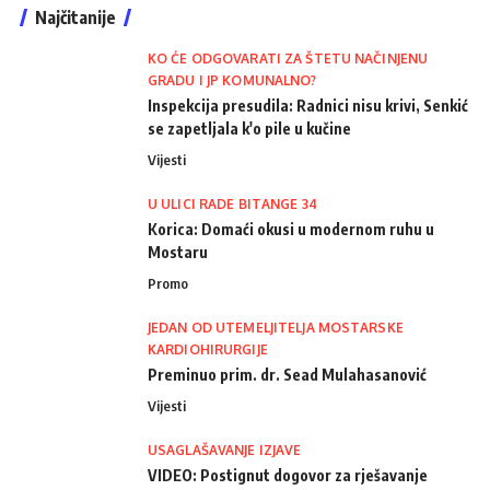
Najčitanije
KO ĆE ODGOVARATI ZA ŠTETU NAČINJENU
GRADU I JP KOMUNALNO?
Inspekcija presudila: Radnici nisu krivi, Senkić
se zapetljala k'o pile u kučine
Vijesti
U ULICI RADE BITANGE 34
Korica: Domaći okusi u modernom ruhu u
Mostaru
Promo
JEDAN OD UTEMELJITELJA MOSTARSKE
KARDIOHIRURGIJE
Preminuo prim. dr. Sead Mulahasanović
Vijesti
USAGLAŠAVANJE IZJAVE
VIDEO: Postignut dogovor za rješavanje