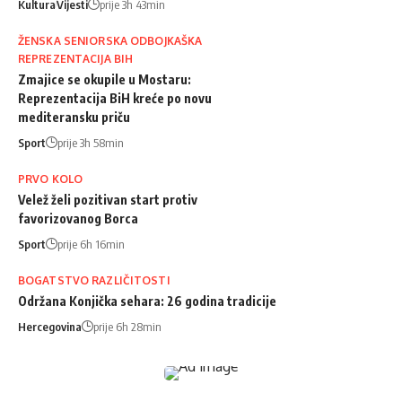
Kultura
Vijesti
prije 3h 43min
ŽENSKA SENIORSKA ODBOJKAŠKA
REPREZENTACIJA BIH
Zmajice se okupile u Mostaru:
Reprezentacija BiH kreće po novu
mediteransku priču
Sport
prije 3h 58min
PRVO KOLO
Velež želi pozitivan start protiv
favorizovanog Borca
Sport
prije 6h 16min
BOGATSTVO RAZLIČITOSTI
Održana Konjička sehara: 26 godina tradicije
Hercegovina
prije 6h 28min