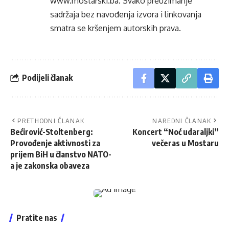
www.mostarski.ba
. Svako preuzimanje
sadržaja bez navođenja izvora i linkovanja
smatra se kršenjem autorskih prava.
Podijeli članak
PRETHODNI ČLANAK
NAREDNI ČLANAK
Bećirović-Stoltenberg:
Koncert “Noć udaraljki”
Provođenje aktivnosti za
večeras u Mostaru
prijem BiH u članstvo NATO-
a je zakonska obaveza
Pratite nas