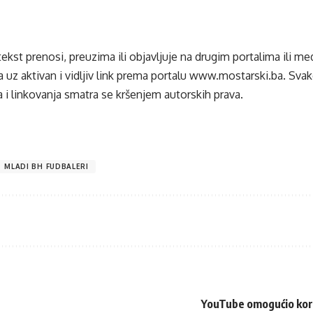
tekst prenosi, preuzima ili objavljuje na drugim portalima ili m
 uz aktivan i vidljiv link prema portalu
www.mostarski.ba
. Sva
 i linkovanja smatra se kršenjem autorskih prava.
MLADI BH FUDBALERI
YouTube omogućio koris