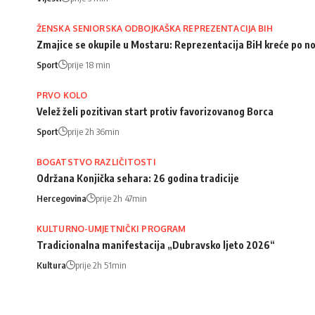
ŽENSKA SENIORSKA ODBOJKAŠKA REPREZENTACIJA BIH
Zmajice se okupile u Mostaru: Reprezentacija BiH kreće po n
Sport
prije 18 min
PRVO KOLO
Velež želi pozitivan start protiv favorizovanog Borca
Sport
prije 2h 36min
BOGATSTVO RAZLIČITOSTI
Održana Konjička sehara: 26 godina tradicije
Hercegovina
prije 2h 47min
KULTURNO-UMJETNIČKI PROGRAM
Tradicionalna manifestacija „Dubravsko ljeto 2026“
Kultura
prije 2h 51min