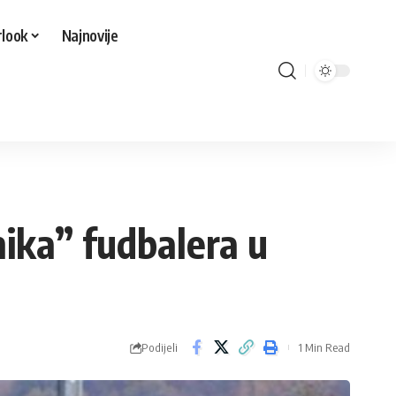
look
Najnovije
ika” fudbalera u
Podijeli
1 Min Read