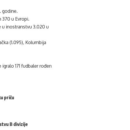
. godine.
h 370 u Evropi.
je u inostranstvu 3.020 u
mačka (1.095), Kolumbija
 igralo 171 fudbaler rođen
u priču
tvu B divizije