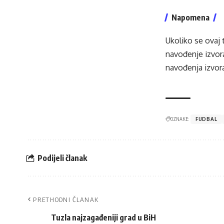
Napomena
Ukoliko se ovaj 
navođenje izvora
navođenja izvora
OZNAKE:
FUDBAL
Podijeli članak
PRETHODNI ČLANAK
Tuzla najzagađeniji grad u BiH