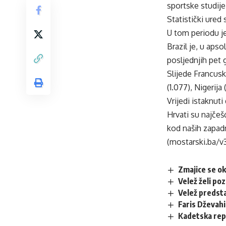
sportske studije
Statistički ured
U tom periodu je
Brazil je, u apso
posljednjih pet 
Slijede Francuska
(1.077), Nigerija
Vrijedi istaknuti
Hrvati su najčeš
kod naših zapad
(mostarski.ba/v
Zmajice se o
Velež želi po
Velež predsta
Faris Dževahi
Kadetska rep