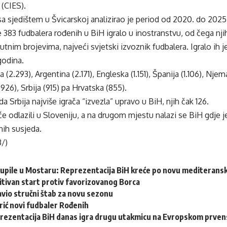
 (CIES).
 sa sjedištem u Švicarskoj analizirao je period od 2020. do 2025
 383 fudbalera rođenih u BiH igralo u inostranstvu, od čega nji
lutnim brojevima, najveći svjetski izvoznik fudbalera. Igralo ih 
godina.
 (2.293), Argentina (2.171), Engleska (1.151), Španija (1.106), Nje
 (926), Srbija (915) pa Hrvatska (855).
 da Srbija najviše igrača “izvezla” upravo u BiH, njih čak 126.
će odlazili u Sloveniju, a na drugom mjestu nalazi se BiH gdje je
nih susjeda.
3/)
kupile u Mostaru: Reprezentacija BiH kreće po novu mediteransk
zitivan start protiv favorizovanog Borca
vio stručni štab za novu sezonu
rić novi fudbaler Rođenih
rezentacija BiH danas igra drugu utakmicu na Evropskom prvens