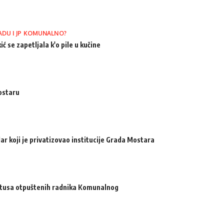
ADU I JP KOMUNALNO?
ić se zapetljala k'o pile u kučine
ostaru
ar koji je privatizovao institucije Grada Mostara
atusa otpuštenih radnika Komunalnog