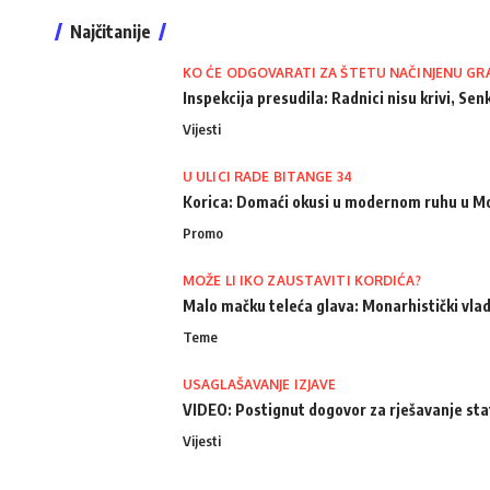
Najčitanije
KO ĆE ODGOVARATI ZA ŠTETU NAČINJENU GR
Inspekcija presudila: Radnici nisu krivi, Senk
Vijesti
U ULICI RADE BITANGE 34
Korica: Domaći okusi u modernom ruhu u M
Promo
MOŽE LI IKO ZAUSTAVITI KORDIĆA?
Malo mačku teleća glava: Monarhistički vlad
Teme
USAGLAŠAVANJE IZJAVE
VIDEO: Postignut dogovor za rješavanje st
Vijesti