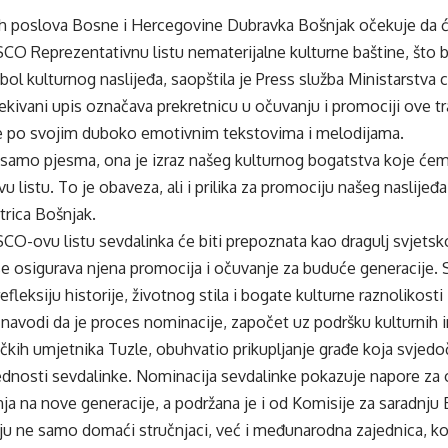
nih poslova Bosne i Hercegovine Dubravka Bošnjak očekuje da ć
O Reprezentativnu listu nematerijalne kulturne baštine, što b
bol kulturnog naslijeđa, saopštila je Press služba Ministarstva c
kivani upis označava prekretnicu u očuvanju i promociji ove t
 po svojim duboko emotivnim tekstovima i melodijama.
 samo pjesma, ona je izraz našeg kulturnog bogatstva koje ćemo
listu. To je obaveza, ali i prilika za promociju našeg naslijeđ
trica Bošnjak.
O-ovu listu sevdalinka će biti prepoznata kao dragulj svjets
se osigurava njena promocija i očuvanje za buduće generacije. S
refleksiju historije, životnog stila i bogate kulturne raznolikos
navodi da je proces nominacije, započet uz podršku kulturnih 
čkih umjetnika Tuzle, obuhvatio prikupljanje građe koja svjedoči
ednosti sevdalinke. Nominacija sevdalinke pokazuje napore za o
ja na nove generacije, a podržana je i od Komisije za saradn
u ne samo domaći stručnjaci, već i međunarodna zajednica, koja