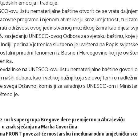
 ljudskih emocija i tradicije.
-ovu listu nematerijalne baštine otvorit će se vrata daljnjem 
azovne programe i njenom afirmiranju kroz umjetnost, turizam i 
urati održivost ovog jedinstvenog muzičkog žanra kao dijela sv
. zasjedanju UNESCO-ovog Odbora za svjetsku baštinu, koje je 
Indiji, pećina Vjetrenica službeno je uvrštena na Popis svjets
ostalni prirodni fenomen iz Bosne i Hercegovine koji je uvršte
enika.
sevdalinke na UNESCO-ovu listu nematerijalne baštine govori o
ji naših dobara, kao i velikoj pažnji koja se ovoj temi u nadležn
je svega Državnoj komisiji za saradnju s UNESCO-om i Ministars
šteno je.
zz rock supergrupa Bregove dere premijerno u Abraševiću
 u znak sjećanja na Marka Govorčina
ma FRONT povezat će mostarsku i međunarodnu umjetničku sc