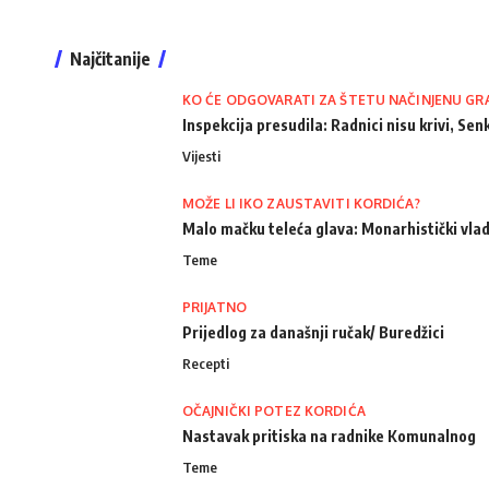
Najčitanije
KO ĆE ODGOVARATI ZA ŠTETU NAČINJENU GR
Inspekcija presudila: Radnici nisu krivi, Senk
Vijesti
MOŽE LI IKO ZAUSTAVITI KORDIĆA?
Malo mačku teleća glava: Monarhistički vlad
Teme
PRIJATNO
Prijedlog za današnji ručak/ Buredžici
Recepti
OČAJNIČKI POTEZ KORDIĆA
Nastavak pritiska na radnike Komunalnog
Teme