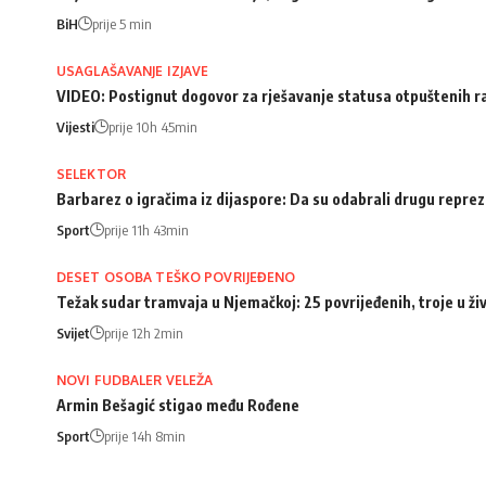
BiH
prije 5 min
USAGLAŠAVANJE IZJAVE
VIDEO: Postignut dogovor za rješavanje statusa otpuštenih 
Vijesti
prije 10h 45min
SELEKTOR
Barbarez o igračima iz dijaspore: Da su odabrali drugu repreze
Sport
prije 11h 43min
DESET OSOBA TEŠKO POVRIJEĐENO
Težak sudar tramvaja u Njemačkoj: 25 povrijeđenih, troje u ži
Svijet
prije 12h 2min
NOVI FUDBALER VELEŽA
Armin Bešagić stigao među Rođene
Sport
prije 14h 8min