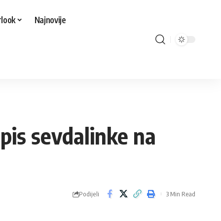
look
Najnovije
pis sevdalinke na
Podijeli
3 Min Read