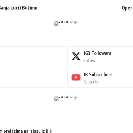
Banja Luci i Bužimu
Opera
163
Followers
Follow
1K
Subscribers
Subscribe
m prelazima na izlazu iz BiH