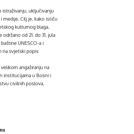
istraživanju, uključivanju
medije. Cilj je, kako ističu
jetskog kulturnog blaga.
održano od 21. do 31. jula
ke baštine UNESCO-a i
n na svjetski popis
 velikom angažiranju na
im institucijama u Bosni i
tvu civilnih poslova,
enu