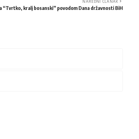
NAREDNI ČLANAK
 “Tvrtko, kralj bosanski” povodom Dana državnosti BiH