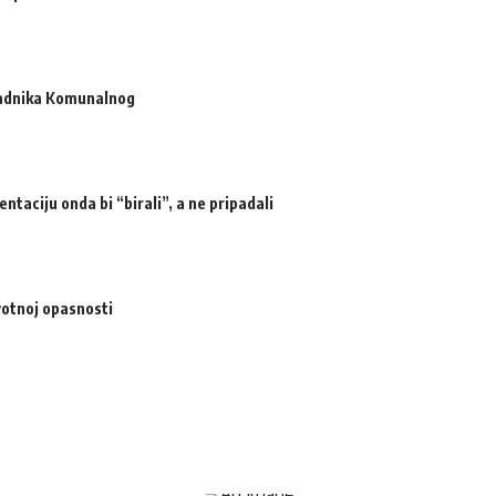
radnika Komunalnog
ntaciju onda bi “birali”, a ne pripadali
votnoj opasnosti