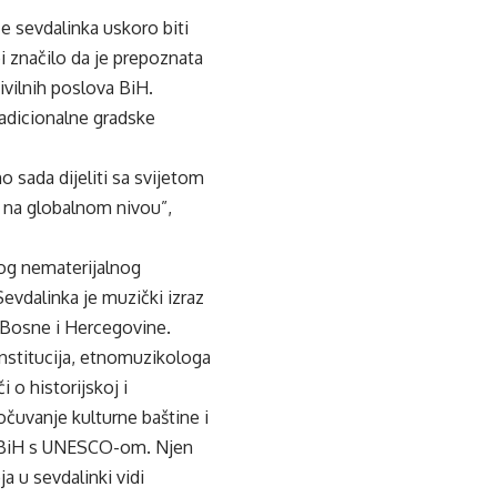
e sevdalinka uskoro biti
i značilo da je prepoznata
ivilnih poslova BiH.
radicionalne gradske
 sada dijeliti sa svijetom
a na globalnom nivou”,
kog nematerijalnog
evdalinka je muzički izraz
ti Bosne i Hercegovine.
institucija, etnomuzikologa
 o historijskoj i
čuvanje kulturne baštine i
ju BiH s UNESCO-om. Njen
 u sevdalinki vidi