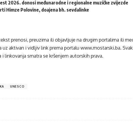
Fest 2026. donosi međunarodne i regionalne muzičke zvijezde
rti Himze Polovine, doajena bh. sevdalinke
tekst prenosi, preuzima ili objavljuje na drugim portalima ili m
 uz aktivan i vidljiv link prema portalu
www.mostarski.ba
. Sva
 i linkovanja smatra se kršenjem autorskih prava.
KA
UNESCO