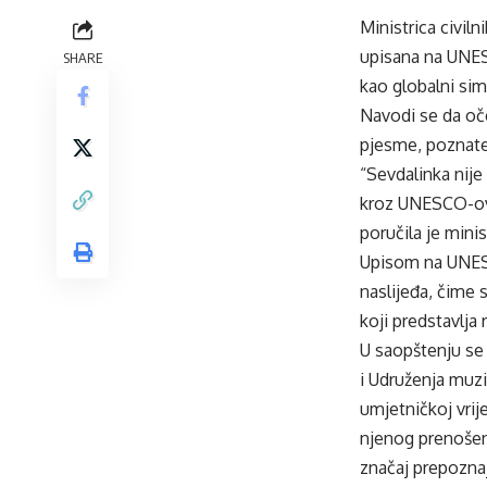
Ministrica civil
upisana na UNESC
SHARE
kao globalni sim
Navodi se da oče
pjesme, poznate
“Sevdalinka nije
kroz UNESCO-ovu 
poručila je minis
Upisom na UNESC
naslijeđa, čime 
koji predstavlja 
U saopštenju se 
i Udruženja muzi
umjetničkoj vrij
njenog prenošen
značaj prepoznaj