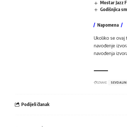
Mostar Jazz 
Godišnjica sm
Napomena
Ukoliko se ovaj 
navođenje izvora
navođenja izvora
OZNAKE:
SEVDALIN
Podijeli članak