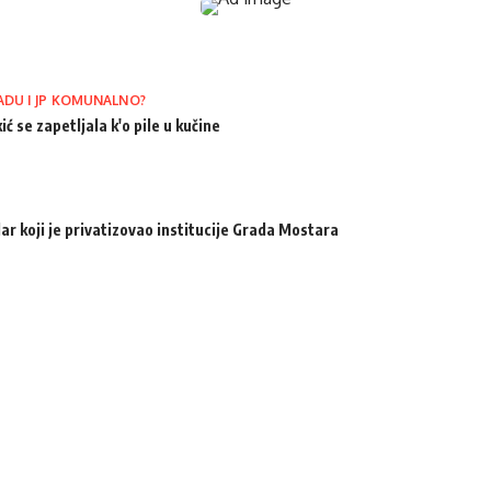
ADU I JP KOMUNALNO?
ić se zapetljala k'o pile u kučine
ar koji je privatizovao institucije Grada Mostara