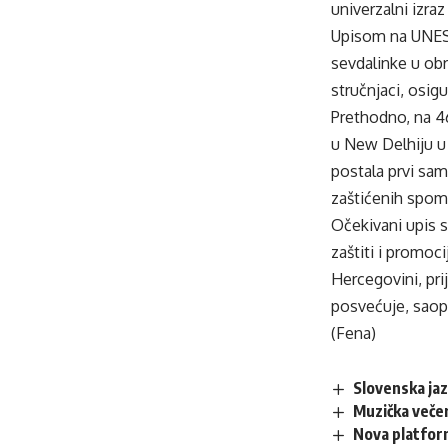
univerzalni izraz
Upisom na UNESCO
sevdalinke u obr
stručnjaci, osig
Prethodno, na 46
u New Delhiju u 
postala prvi sam
zaštićenih spom
Očekivani upis 
zaštiti i promoci
Hercegovini, pri
posvećuje, saop
(Fena)
Slovenska ja
Muzička večer
Nova platfor